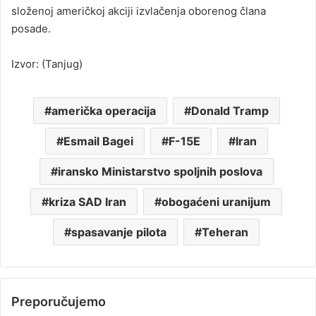
složenoj američkoj akciji izvlačenja oborenog člana
posade.
Izvor: (Tanjug)
američka operacija
Donald Tramp
Esmail Bagei
F-15E
Iran
iransko Ministarstvo spoljnih poslova
kriza SAD Iran
obogaćeni uranijum
spasavanje pilota
Teheran
Preporučujemo