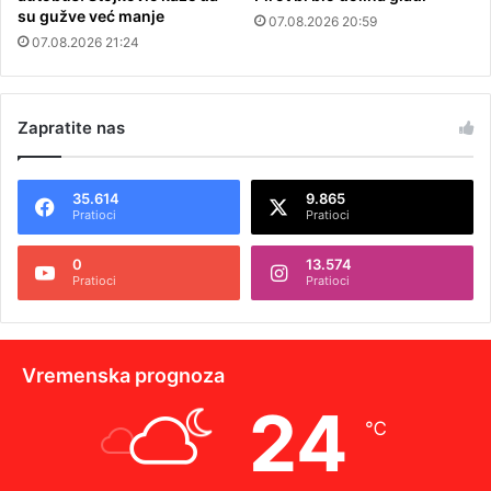
su gužve već manje
07.08.2026 20:59
07.08.2026 21:24
Zapratite nas
35.614
9.865
Pratioci
Pratioci
0
13.574
Pratioci
Pratioci
Vremenska prognoza
24
℃