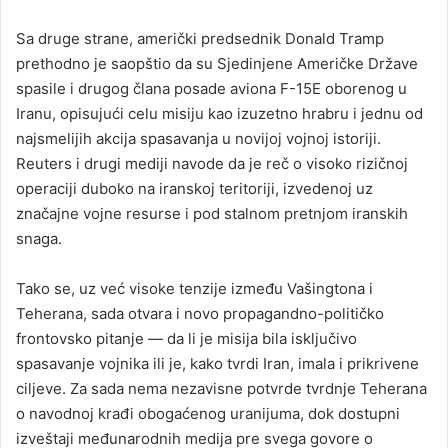
Sa druge strane, američki predsednik Donald Tramp
prethodno je saopštio da su Sjedinjene Američke Države
spasile i drugog člana posade aviona F-15E oborenog u
Iranu, opisujući celu misiju kao izuzetno hrabru i jednu od
najsmelijih akcija spasavanja u novijoj vojnoj istoriji.
Reuters i drugi mediji navode da je reč o visoko rizičnoj
operaciji duboko na iranskoj teritoriji, izvedenoj uz
značajne vojne resurse i pod stalnom pretnjom iranskih
snaga.
Tako se, uz već visoke tenzije između Vašingtona i
Teherana, sada otvara i novo propagandno-političko
frontovsko pitanje — da li je misija bila isključivo
spasavanje vojnika ili je, kako tvrdi Iran, imala i prikrivene
ciljeve. Za sada nema nezavisne potvrde tvrdnje Teherana
o navodnoj krađi obogaćenog uranijuma, dok dostupni
izveštaji međunarodnih medija pre svega govore o