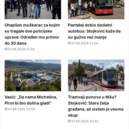
Uhapšen muškarac za kojim
Pantelej dobio dodatni
su tragale dve policijske
autobus: Stojković kaže da
uprave: Određen mu pritvor
su gužve već manje
do 30 dana
07.08.2026 21:24
07.08.2026 21:35
Vasić: „Da nema Michelina,
Tramvaji ponovo u Nišu?
Pirot bi bio dolina gladi“
Stojković: Stara želja
građana, ali sistem je veoma
07.08.2026 20:59
skup
07.08.2026 20:45