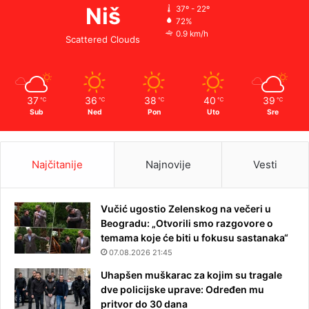
Niš
37º - 22º
72%
0.9 km/h
Scattered Clouds
37
36
38
40
39
℃
℃
℃
℃
℃
Sub
Ned
Pon
Uto
Sre
Najčitanije
Najnovije
Vesti
Vučić ugostio Zelenskog na večeri u
Beogradu: „Otvorili smo razgovore o
temama koje će biti u fokusu sastanaka“
07.08.2026 21:45
Uhapšen muškarac za kojim su tragale
dve policijske uprave: Određen mu
pritvor do 30 dana