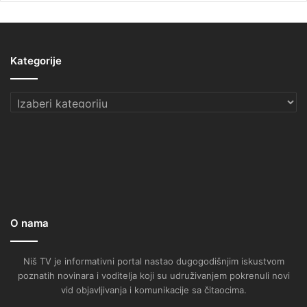
Kategorije
Kategorije
O nama
Niš TV je informativni portal nastao dugogodišnjim iskustvom
poznatih novinara i voditelja koji su udruživanjem pokrenuli novi
vid objavljivanja i komunikacije sa čitaocima.