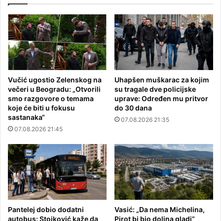
Vučić ugostio Zelenskog na
Uhapšen muškarac za kojim
večeri u Beogradu: „Otvorili
su tragale dve policijske
smo razgovore o temama
uprave: Određen mu pritvor
koje će biti u fokusu
do 30 dana
sastanaka“
07.08.2026 21:35
07.08.2026 21:45
Pantelej dobio dodatni
Vasić: „Da nema Michelina,
autobus: Stojković kaže da
Pirot bi bio dolina gladi“