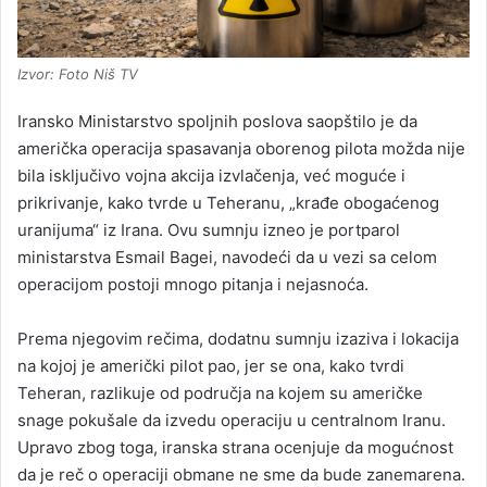
Izvor: Foto Niš TV
Iransko Ministarstvo spoljnih poslova saopštilo je da
američka operacija spasavanja oborenog pilota možda nije
bila isključivo vojna akcija izvlačenja, već moguće i
prikrivanje, kako tvrde u Teheranu, „krađe obogaćenog
uranijuma“ iz Irana. Ovu sumnju izneo je portparol
ministarstva Esmail Bagei, navodeći da u vezi sa celom
operacijom postoji mnogo pitanja i nejasnoća.
Prema njegovim rečima, dodatnu sumnju izaziva i lokacija
na kojoj je američki pilot pao, jer se ona, kako tvrdi
Teheran, razlikuje od područja na kojem su američke
snage pokušale da izvedu operaciju u centralnom Iranu.
Upravo zbog toga, iranska strana ocenjuje da mogućnost
da je reč o operaciji obmane ne sme da bude zanemarena.