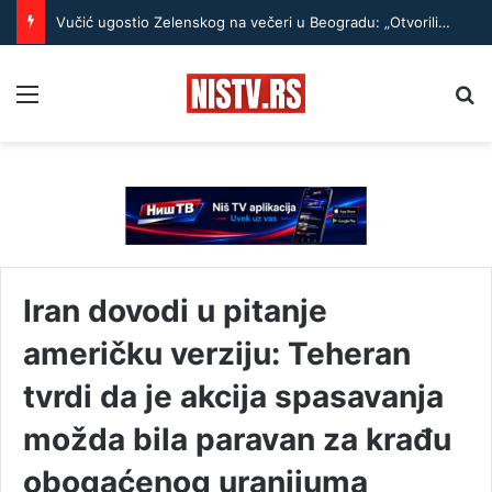
Vučić ugostio Zelenskog na večeri u Beogradu: „Otvorili smo razgovore o temama koje će biti u fokusu sastanaka“
Menu
Pr
Iran dovodi u pitanje
američku verziju: Teheran
tvrdi da je akcija spasavanja
možda bila paravan za krađu
obogaćenog uranijuma