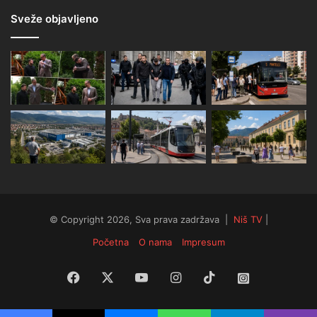
Sveže objavljeno
© Copyright 2026, Sva prava zadržava |
Niš TV
|
Početna
O nama
Impresum
Facebook
X
YouTube
Instagram
TikTok
Instagram