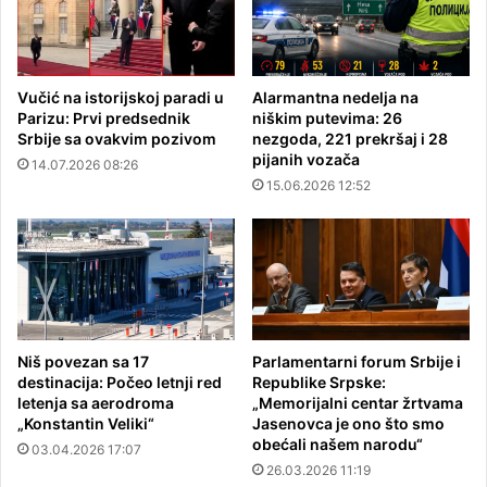
Vučić na istorijskoj paradi u
Alarmantna nedelja na
Parizu: Prvi predsednik
niškim putevima: 26
Srbije sa ovakvim pozivom
nezgoda, 221 prekršaj i 28
pijanih vozača
14.07.2026 08:26
15.06.2026 12:52
Niš povezan sa 17
Parlamentarni forum Srbije i
destinacija: Počeo letnji red
Republike Srpske:
letenja sa aerodroma
„Memorijalni centar žrtvama
„Konstantin Veliki“
Jasenovca je ono što smo
obećali našem narodu“
03.04.2026 17:07
26.03.2026 11:19