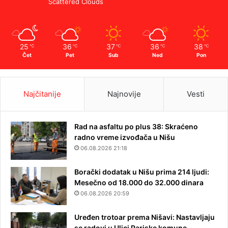
Scattered Clouds
25
36
37
36
38
℃
℃
℃
℃
℃
Čet
Pet
Sub
Ned
Pon
Najčitanije
Najnovije
Vesti
Rad na asfaltu po plus 38: Skraćeno
radno vreme izvođača u Nišu
06.08.2026 21:18
Borački dodatak u Nišu prima 214 ljudi:
Mesečno od 18.000 do 32.000 dinara
06.08.2026 20:59
Uređen trotoar prema Nišavi: Nastavljaju
se radovi u Ulici Pariske komune