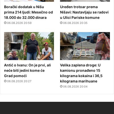
Borački dodatak u Nišu
Uređen trotoar prema
prima 214 ljudi: Mesečno od
Nišavi: Nastavljaju se radovi
18.000 do 32.000 dinara
u Ulici Pariske komune
06.08.2026 20:59
06.08.2026 20:35
Antić o Ivanu: On je prvi, ali
Velika zaplena droge: U
neće biti jedini kome će
kamionu pronađeno 15
Grad pomoći
kilograma kokaina i 36,5
kilograma marihuane
06.08.2026 20:27
06.08.2026 20:04