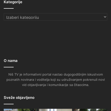
Kategorije
Kategorije
O nama
Niš TV je informativni portal nastao dugogodišnjim iskustvom
poznatih novinara i voditelja koji su udruživanjem pokrenuli novi
vid objavljivanja i komunikacije sa čitaocima.
Sveže objavljeno