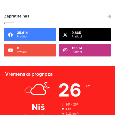
Zapratite nas
35.614
9.865
Pratioci
Pratioci
0
13.574
Pratioci
Pratioci
Vremenska prognoza
26
℃
Niš
26º - 25º
41%
2.33 km/h