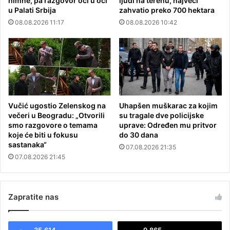
himne, pa razgovor oči u oči
ljudi na terenu, najveći
u Palati Srbija
zahvatio preko 700 hektara
08.08.2026 11:17
08.08.2026 10:42
Vučić ugostio Zelenskog na
Uhapšen muškarac za kojim
večeri u Beogradu: „Otvorili
su tragale dve policijske
smo razgovore o temama
uprave: Određen mu pritvor
koje će biti u fokusu
do 30 dana
sastanaka“
07.08.2026 21:35
07.08.2026 21:45
Zapratite nas