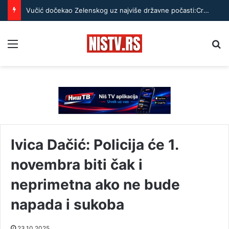
Vučić dočekao Zelenskog uz najviše državne počasti:Crveni tepih, Garda i himne, pa razgovor oči u oči u Palati Srbija
Menu
Pr
Ivica Dačić: Policija će 1.
novembra biti čak i
neprimetna ako ne bude
napada i sukoba
23.10.2025