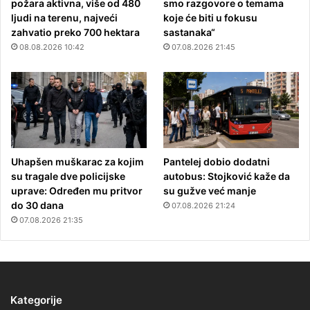
požara aktivna, više od 480
smo razgovore o temama
ljudi na terenu, najveći
koje će biti u fokusu
zahvatio preko 700 hektara
sastanaka“
08.08.2026 10:42
07.08.2026 21:45
Uhapšen muškarac za kojim
Pantelej dobio dodatni
su tragale dve policijske
autobus: Stojković kaže da
uprave: Određen mu pritvor
su gužve već manje
do 30 dana
07.08.2026 21:24
07.08.2026 21:35
Kategorije