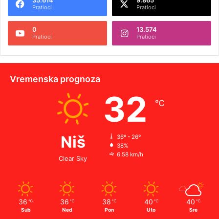
35.614
9.865
Pratioci
Pratioci
0
13.574
Pratioci
Pratioci
Vremenska prognoza
32
℃
Niš
36º - 26º
38%
6.58 km/h
Clear Sky
36
36
38
40
40
℃
℃
℃
℃
℃
Sub
Ned
Pon
Uto
Sre