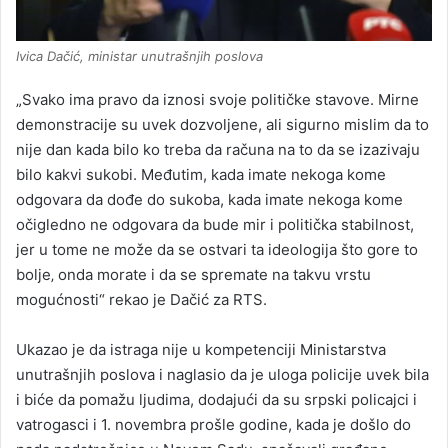
Ivica Dačić, ministar unutrašnjih poslova
„Svako ima pravo da iznosi svoje političke stavove. Mirne
demonstracije su uvek dozvoljene, ali sigurno mislim da to
nije dan kada bilo ko treba da računa na to da se izazivaju
bilo kakvi sukobi. Međutim, kada imate nekoga kome
odgovara da dođe do sukoba, kada imate nekoga kome
očigledno ne odgovara da bude mir i politička stabilnost,
jer u tome ne može da se ostvari ta ideologija što gore to
bolje‚ onda morate i da se spremate na takvu vrstu
mogućnosti“ rekao je Dačić za RTS.
Ukazao je da istraga nije u kompetenciji Ministarstva
unutrašnjih poslova i naglasio da je uloga policije uvek bila
i biće da pomažu ljudima, dodajući da su srpski policajci i
vatrogasci i 1. novembra prošle godine, kada je došlo do