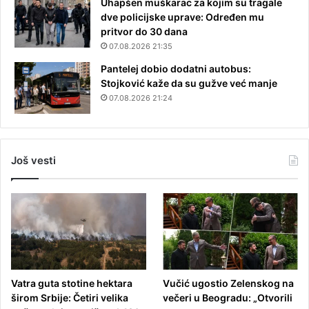
Uhapšen muškarac za kojim su tragale
dve policijske uprave: Određen mu
pritvor do 30 dana
07.08.2026 21:35
Pantelej dobio dodatni autobus:
Stojković kaže da su gužve već manje
07.08.2026 21:24
Još vesti
Vatra guta stotine hektara
Vučić ugostio Zelenskog na
širom Srbije: Četiri velika
večeri u Beogradu: „Otvorili