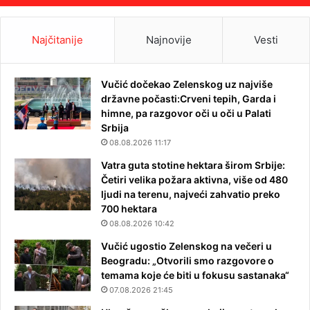
Najčitanije
Najnovije
Vesti
Vučić dočekao Zelenskog uz najviše
državne počasti:Crveni tepih, Garda i
himne, pa razgovor oči u oči u Palati
Srbija
08.08.2026 11:17
Vatra guta stotine hektara širom Srbije:
Četiri velika požara aktivna, više od 480
ljudi na terenu, najveći zahvatio preko
700 hektara
08.08.2026 10:42
Vučić ugostio Zelenskog na večeri u
Beogradu: „Otvorili smo razgovore o
temama koje će biti u fokusu sastanaka“
07.08.2026 21:45