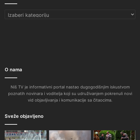
Kategorije
O nama
Niš TV je informativni portal nastao dugogodišnjim iskustvom
poznatih novinara i voditelja koji su udruživanjem pokrenuli novi
vid objavljivanja i komunikacije sa čitaocima.
Sveže objavljeno