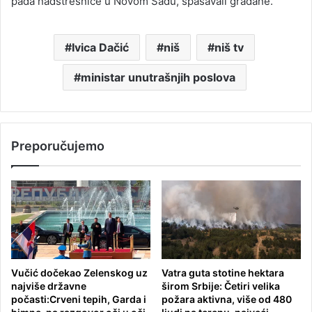
pada nadstrešnice u Novom Sadu, spašavali građane.
Ivica Dačić
niš
niš tv
ministar unutrašnjih poslova
Preporučujemo
Vučić dočekao Zelenskog uz
Vatra guta stotine hektara
najviše državne
širom Srbije: Četiri velika
počasti:Crveni tepih, Garda i
požara aktivna, više od 480