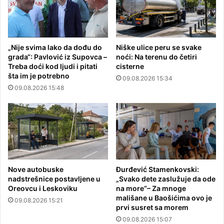
„Nije svima lako da dođu do
Niške ulice peru se svake
grada“: Pavlović iz Supovca –
noći: Na terenu do četiri
Treba doći kod ljudi i pitati
cisterne
šta im je potrebno
09.08.2026 15:34
09.08.2026 15:48
Nove autobuske
Đurđević Stamenkovski:
nadstrešnice postavljene u
„Svako dete zaslužuje da ode
Oreovcu i Leskoviku
na more“– Za mnoge
mališane u Baošićima ovo je
09.08.2026 15:21
prvi susret sa morem
09.08.2026 15:07