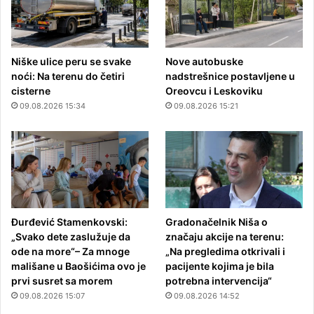
Niške ulice peru se svake
Nove autobuske
noći: Na terenu do četiri
nadstrešnice postavljene u
cisterne
Oreovcu i Leskoviku
09.08.2026 15:34
09.08.2026 15:21
Đurđević Stamenkovski:
Gradonačelnik Niša o
„Svako dete zaslužuje da
značaju akcije na terenu:
ode na more“– Za mnoge
„Na pregledima otkrivali i
mališane u Baošićima ovo je
pacijente kojima je bila
prvi susret sa morem
potrebna intervencija“
09.08.2026 15:07
09.08.2026 14:52