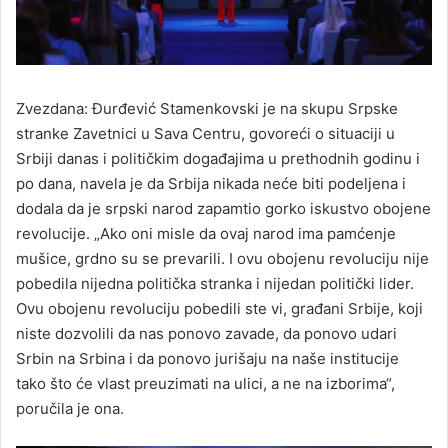
Zvezdana: Đurđević Stamenkovski je na skupu Srpske
stranke Zavetnici u Sava Centru, govoreći o situaciji u
Srbiji danas i političkim događajima u prethodnih godinu i
po dana, navela je da Srbija nikada neće biti podeljena i
dodala da je srpski narod zapamtio gorko iskustvo obojene
revolucije. „Ako oni misle da ovaj narod ima pamćenje
mušice, grdno su se prevarili. I ovu obojenu revoluciju nije
pobedila nijedna politička stranka i nijedan politički lider.
Ovu obojenu revoluciju pobedili ste vi, građani Srbije, koji
niste dozvolili da nas ponovo zavade, da ponovo udari
Srbin na Srbina i da ponovo jurišaju na naše institucije
tako što će vlast preuzimati na ulici, a ne na izborima“,
poručila je ona.