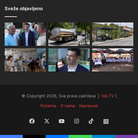
Sveže objavljeno
© Copyright 2026, Sva prava zadržava |
Niš TV
|
Početna
O nama
Impresum
Facebook
X
YouTube
Instagram
TikTok
Instagram