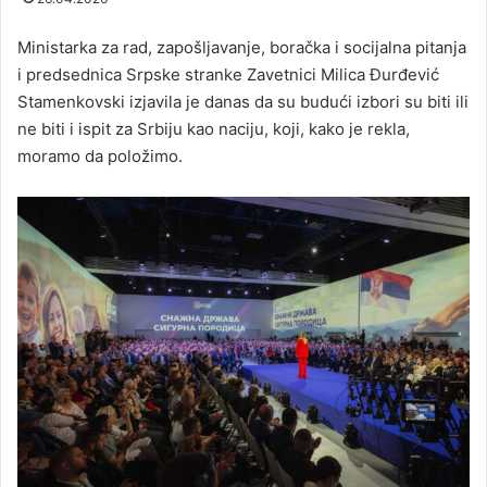
Ministarka za rad, zapošljavanje, boračka i socijalna pitanja
i predsednica Srpske stranke Zavetnici Milica Đurđević
Stamenkovski izjavila je danas da su budući izbori su biti ili
ne biti i ispit za Srbiju kao naciju, koji, kako je rekla,
moramo da položimo.