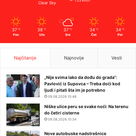
1.23 km/h
Clear Sky
37
38
37
34
34
℃
℃
℃
℃
℃
Pon
Uto
Sre
Čet
Pet
Najčitanije
Najnovije
Vesti
„Nije svima lako da dođu do grada“:
Pavlović iz Supovca – Treba doći kod
ljudi i pitati šta im je potrebno
09.08.2026 15:48
Niške ulice peru se svake noći: Na terenu
do četiri cisterne
09.08.2026 15:34
Nove autobuske nadstrešnice