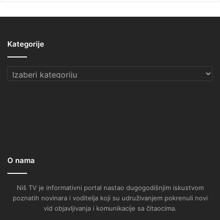
Kategorije
Kategorije
O nama
Niš TV je informativni portal nastao dugogodišnjim iskustvom
poznatih novinara i voditelja koji su udruživanjem pokrenuli novi
vid objavljivanja i komunikacije sa čitaocima.