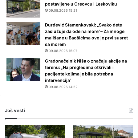
postavljene u Oreovcu i Leskoviku
09.08.2026 15:21
Đurđević Stamenkovski: „Svako dete
zaslužuje da ode na more“– Za mnoge
mališane u Baošićima ovo je prvi susret
sa morem
09.08.2026 15:07
Gradonačelnik Niša o značaju akcije na
terenu: „Na pregledima otkrivali i
pacijente kojima je bila potrebna
intervencija“
09.08.2026 14:52
Još vesti