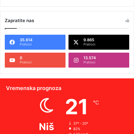
Zapratite nas
35.614
9.865
Pratioci
Pratioci
0
13.574
Pratioci
Pratioci
Vremenska prognoza
21
℃
Niš
37º - 20º
82%