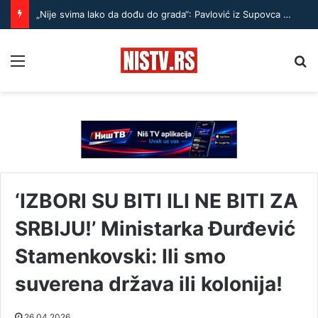
„Nije svima lako da dođu do grada“: Pavlović iz Supovca – Treba doći kod ljudi i pitati šta im je potrebno
Menu
Pr
‘IZBORI SU BITI ILI NE BITI ZA
SRBIJU!’ Ministarka Đurđević
Stamenkovski: Ili smo
suverena država ili kolonija!
26.04.2026