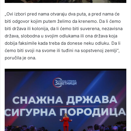
„Ovi izbori pred nama otvaraju dva puta, a pred nama će
biti odgovor kojim putem želimo da krenemo. Da li ćemo
biti država ili kolonija, da li ćemo biti suverena, nezavisna
država, slobodna u svojim odlukama ili ona država koja
dobija faksimile kada treba da donese neku odluku. Da li
ćemo biti svoji na svome ili tuđini na sopstvenoj zemlji“,
poručila je ona.