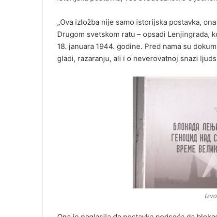
„Ova izložba nije samo istorijska postavka, on
Drugom svetskom ratu – opsadi Lenjingrada, ko
18. januara 1944. godine. Pred nama su dokumen
gladi, razaranju, ali i o neverovatnoj snazi ljud
Izvo
Ona je naglasila da postavka podseća da blokad