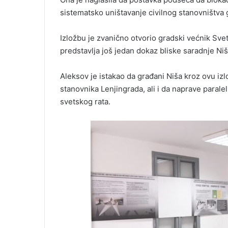
sistematsko uništavanje civilnog stanovništv
Izložbu je zvanično otvorio gradski većnik Sve
predstavlja još jedan dokaz bliske saradnje Ni
Aleksov je istakao da građani Niša kroz ovu i
stanovnika Lenjingrada, ali i da naprave paral
svetskog rata.