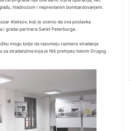
a glađu, hladnoćom i neprestanim bombardovanjem.
tozar Aleksov, koji je ocenio da ova postavka
ša i grada-partnera Sankt Peterburga.
zložbu mogu bolje da razumeju razmere stradanja
elu sa stradanjima koja je Niš pretrpeo tokom Drugog