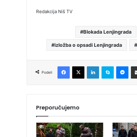
Redakcija Niš TV
Blokada Lenjingrada
izložba o opsadi Lenjingrada
Facebook
X
LinkedIn
Skype
Messenger
Podeli
Preporučujemo