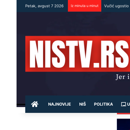
Petak, avgust 7 2026
Iz minuta u minut
POČETNA
NAJNOVIJE
NIŠ
POLITIKA
U