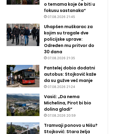
o temama koje će biti u
fokusu sastanaka“
07.08.2026 21:45
Uhapšen muškarac za
kojim su tragale dve
policijske uprave:
Određen mu pritvor do
30 dana
07.08.2026 21:35
Pantelej dobio dodatni
autobus: Stojković kaže
da su gužve već manje
07.08.2026 21:24
Vasić: „Da nema
Michelina, Pirot bi bio
dolina gladi“
07.08.2026 20:59
Tramvaji ponovo u Nišu?
Stojković: Stara želja