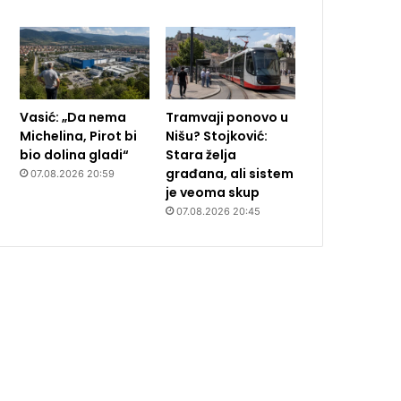
Vasić: „Da nema
Tramvaji ponovo u
Michelina, Pirot bi
Nišu? Stojković:
bio dolina gladi“
Stara želja
građana, ali sistem
07.08.2026 20:59
je veoma skup
07.08.2026 20:45