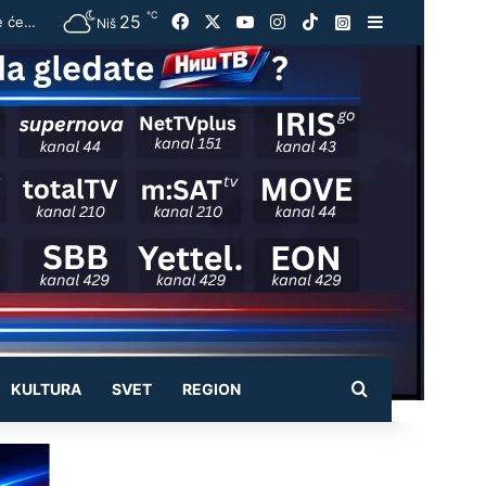
℃
25
Facebook
X
YouTube
Instagram
TikTok
Instagram
Sidebar
Vučić ugostio Zelenskog na večeri u Beogradu: „Otvorili smo razgovore o temama koje će biti u fokusu sastanaka“
Niš
Pretraži
KULTURA
SVET
REGION