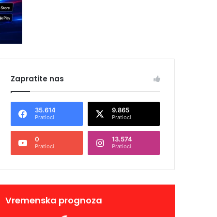
Zapratite nas
35.614
9.865
Pratioci
Pratioci
0
13.574
Pratioci
Pratioci
Vremenska prognoza