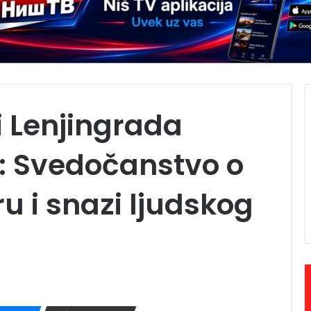
i Lenjingrada
: Svedočanstvo o
u i snazi ljudskog