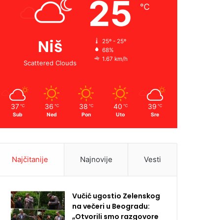
25
℃
Niš
25º - 25º
68%
1.67 km/h
Scattered Clouds
37
36
38
40
39
℃
℃
℃
℃
℃
Sub
Ned
Pon
Uto
Sre
Najčitanije
Najnovije
Vesti
Vučić ugostio Zelenskog
na večeri u Beogradu:
„Otvorili smo razgovore