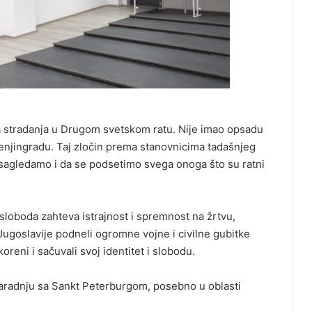
ika stradanja u Drugom svetskom ratu. Nije imao opsadu
Lenjingradu. Taj zločin prema stanovnicima tadašnjeg
agledamo i da se podsetimo svega onoga što su ratni
loboda zahteva istrajnost i spremnost na žrtvu,
Jugoslavije podneli ogromne vojne i civilne gubitke
reni i sačuvali svoj identitet i slobodu.
 saradnju sa Sankt Peterburgom, posebno u oblasti