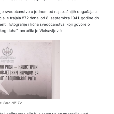
a je svedočanstvo o jednom od najstrašnijih događaja u
ja je trajala 872 dana, od 8. septembra 1941. godine do
ti, fotografije i lična svedočanstva, koji govore o
skog duha”, poručila je Vlaisavljević.
r: Foto Niš TV
a Lenjingrada nije bila samo vojna operacija, već