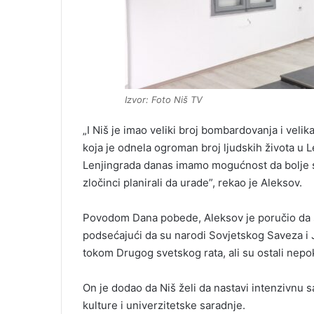
Izvor: Foto Niš TV
„I Niš je imao veliki broj bombardovanja i vel
koja je odnela ogroman broj ljudskih života u 
Lenjingrada danas imamo mogućnost da bolje s
zločinci planirali da urade”, rekao je Aleksov.
Povodom Dana pobede, Aleksov je poručio da s
podsećajući da su narodi Sovjetskog Saveza i 
tokom Drugog svetskog rata, ali su ostali nepoko
On je dodao da Niš želi da nastavi intenzivnu
kulture i univerzitetske saradnje.