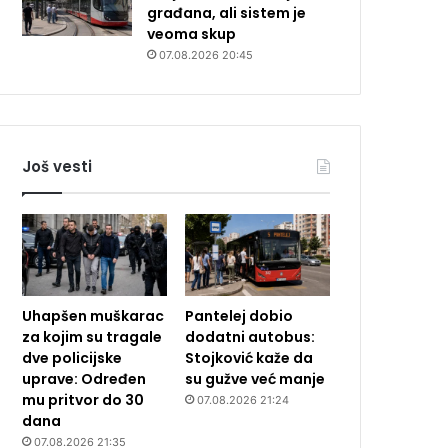
građana, ali sistem je
veoma skup
07.08.2026 20:45
Još vesti
Uhapšen muškarac
Pantelej dobio
za kojim su tragale
dodatni autobus:
dve policijske
Stojković kaže da
uprave: Određen
su gužve već manje
mu pritvor do 30
07.08.2026 21:24
dana
07.08.2026 21:35