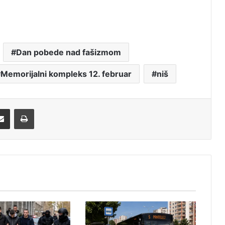
Dan pobede nad fašizmom
Memorijalni kompleks 12. februar
niš
Share via Email
Print