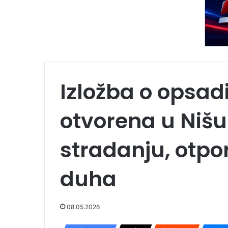
Izložba o opsad
otvorena u Nišu
stradanju, otpor
duha
08.05.2026