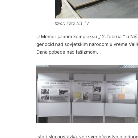
Izvor: Foto Niš TV
U Memorijalnom kompleksu „12. februar” u Nišu 
genocid nad sovjetskim narodom u vreme Veliko
Dana pobede nad fašizmom.
istorijska postavka, već svedočanstvo o jedno