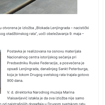
otvorena je izložba „Blokada Lenjingrada – nacistički
g otadžbinskog rata”, uoči obeležavanja 9. maja –
Postavka je realizovana na osnovu materijala
Nacionalnog centra istorijskog sećanja pri
Predsedniku Ruske Federacije, a posvećena je
opsadi Lenjingrada, današnjeg Sankt Peterburga,
koja je tokom Drugog svetskog rata trajala gotovo
900 dana.
V. d. direktorka Narodnog muzeja Marina
Vlaisavljević istakla je da ova izložba nije samo
m od najstrašnijih događaja u Drugom svetskom ratu.