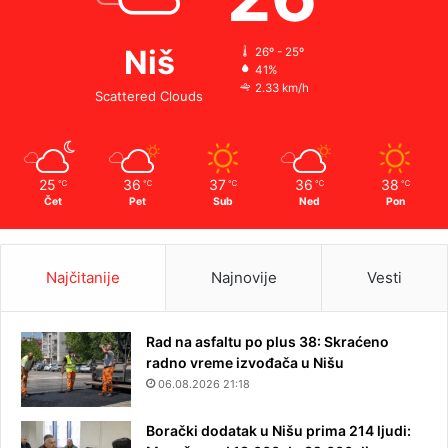
Niš
26º - 25º
41%
2.33 km/h
Scattered Clouds
25
36
37
36
38
℃
℃
℃
℃
℃
Čet
Pet
Sub
Ned
Pon
Najčitanije
Najnovije
Vesti
Rad na asfaltu po plus 38: Skraćeno
radno vreme izvođača u Nišu
06.08.2026 21:18
Borački dodatak u Nišu prima 214 ljudi: