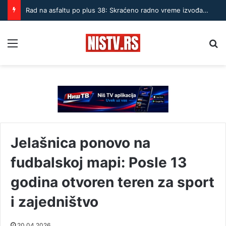
Rad na asfaltu po plus 38: Skraćeno radno vreme izvođača u Nišu
Menu
Pr
Jelašnica ponovo na
fudbalskoj mapi: Posle 13
godina otvoren teren za sport
i zajedništvo
20.04.2026