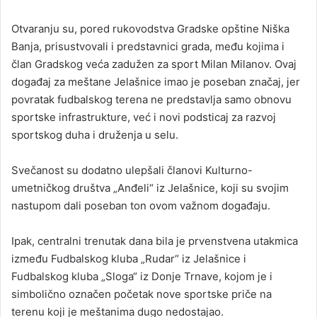
Otvaranju su, pored rukovodstva Gradske opštine Niška
Banja, prisustvovali i predstavnici grada, među kojima i
član Gradskog veća zadužen za sport Milan Milanov. Ovaj
događaj za meštane Jelašnice imao je poseban značaj, jer
povratak fudbalskog terena ne predstavlja samo obnovu
sportske infrastrukture, već i novi podsticaj za razvoj
sportskog duha i druženja u selu.
Svečanost su dodatno ulepšali članovi Kulturno-
umetničkog društva „Anđeli“ iz Jelašnice, koji su svojim
nastupom dali poseban ton ovom važnom događaju.
Ipak, centralni trenutak dana bila je prvenstvena utakmica
između Fudbalskog kluba „Rudar“ iz Jelašnice i
Fudbalskog kluba „Sloga“ iz Donje Trnave, kojom je i
simbolično označen početak nove sportske priče na
terenu koji je meštanima dugo nedostajao.