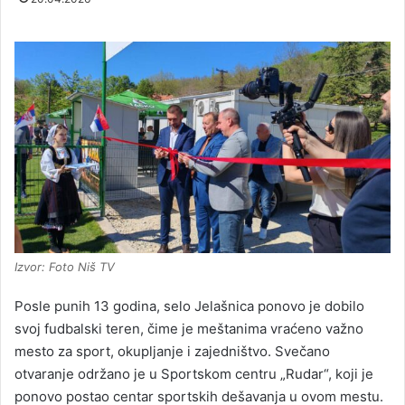
Izvor: Foto Niš TV
Posle punih 13 godina, selo Jelašnica ponovo je dobilo
svoj fudbalski teren, čime je meštanima vraćeno važno
mesto za sport, okupljanje i zajedništvo. Svečano
otvaranje održano je u Sportskom centru „Rudar“, koji je
ponovo postao centar sportskih dešavanja u ovom mestu.