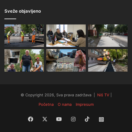
Sveže objavljeno
© Copyright 2026, Sva prava zadržava |
Niš TV
|
Početna
O nama
Impresum
Facebook
X
YouTube
Instagram
TikTok
Instagram