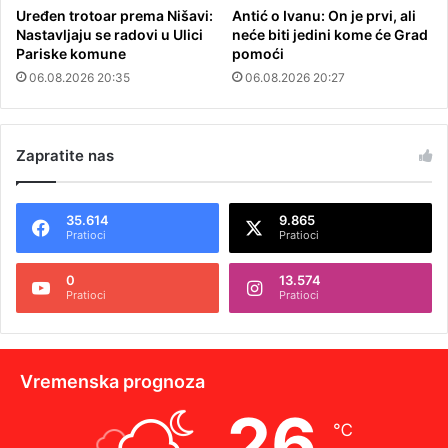
Uređen trotoar prema Nišavi:
Antić o Ivanu: On je prvi, ali
Nastavljaju se radovi u Ulici
neće biti jedini kome će Grad
Pariske komune
pomoći
06.08.2026 20:35
06.08.2026 20:27
Zapratite nas
35.614
9.865
Pratioci
Pratioci
0
13.574
Pratioci
Pratioci
Vremenska prognoza
26
℃