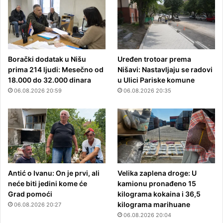
Borački dodatak u Nišu
Uređen trotoar prema
prima 214 ljudi: Mesečno od
Nišavi: Nastavljaju se radovi
18.000 do 32.000 dinara
u Ulici Pariske komune
06.08.2026 20:59
06.08.2026 20:35
Antić o Ivanu: On je prvi, ali
Velika zaplena droge: U
neće biti jedini kome će
kamionu pronađeno 15
Grad pomoći
kilograma kokaina i 36,5
kilograma marihuane
06.08.2026 20:27
06.08.2026 20:04