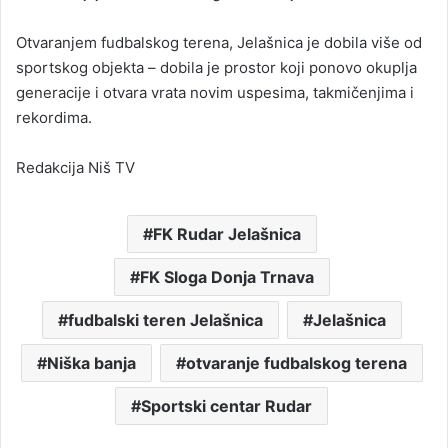
Otvaranjem fudbalskog terena, Jelašnica je dobila više od
sportskog objekta – dobila je prostor koji ponovo okuplja
generacije i otvara vrata novim uspesima, takmičenjima i
rekordima.
Redakcija Niš TV
FK Rudar Jelašnica
FK Sloga Donja Trnava
fudbalski teren Jelašnica
Jelašnica
Niška banja
otvaranje fudbalskog terena
Sportski centar Rudar