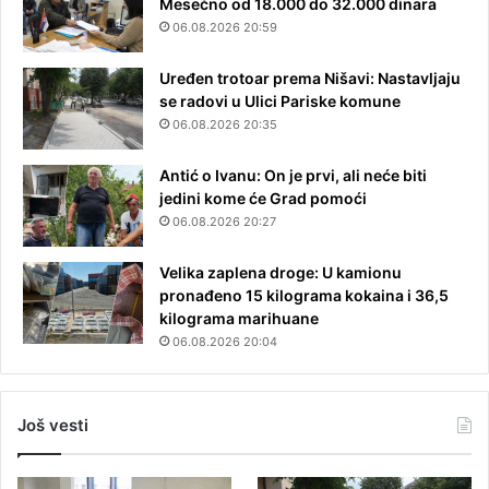
Mesečno od 18.000 do 32.000 dinara
06.08.2026 20:59
Uređen trotoar prema Nišavi: Nastavljaju
se radovi u Ulici Pariske komune
06.08.2026 20:35
Antić o Ivanu: On je prvi, ali neće biti
jedini kome će Grad pomoći
06.08.2026 20:27
Velika zaplena droge: U kamionu
pronađeno 15 kilograma kokaina i 36,5
kilograma marihuane
06.08.2026 20:04
Još vesti