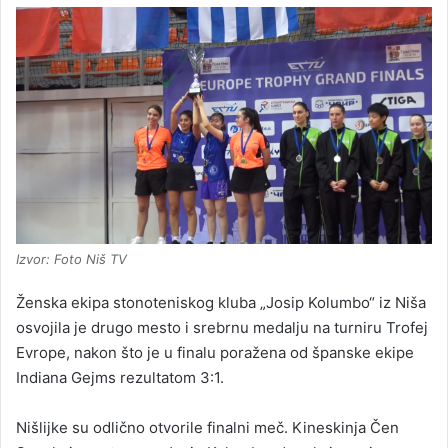
Izvor: Foto Niš TV
Ženska ekipa stonoteniskog kluba „Josip Kolumbo“ iz Niša
osvojila je drugo mesto i srebrnu medalju na turniru Trofej
Evrope, nakon što je u finalu poražena od španske ekipe
Indiana Gejms rezultatom 3:1.
Nišlijke su odlično otvorile finalni meč. Kineskinja Čen