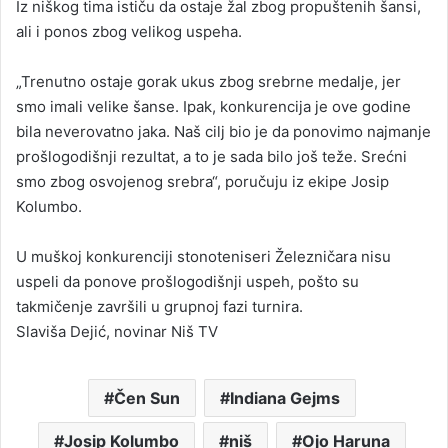
Iz niškog tima ističu da ostaje žal zbog propuštenih šansi,
ali i ponos zbog velikog uspeha.
„Trenutno ostaje gorak ukus zbog srebrne medalje, jer
smo imali velike šanse. Ipak, konkurencija je ove godine
bila neverovatno jaka. Naš cilj bio je da ponovimo najmanje
prošlogodišnji rezultat, a to je sada bilo još teže. Srećni
smo zbog osvojenog srebra“, poručuju iz ekipe Josip
Kolumbo.
U muškoj konkurenciji stonoteniseri Železničara nisu
uspeli da ponove prošlogodišnji uspeh, pošto su
takmičenje završili u grupnoj fazi turnira.
Slaviša Dejić, novinar Niš TV
Čen Sun
Indiana Gejms
Josip Kolumbo
niš
Ojo Haruna