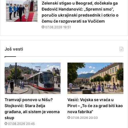
Zelenski stigao u Beograd, dočekala ga
Đedović Handanović: „Spremni smo“,
poručio ukrajinski predsednik i otkrio o
čemu će razgovarati sa Vučićem
07.08.2026 19:51
Još vesti
Tramvaji ponovo u Nišu?
Vasić: Vojska se vraća u
Stojković: Stara želja
Pirot – „To će za grad biti kao
građana, ali sistem je veoma
nova fabrika“
skup
07.08.2026 20:33
07.08.2026 20:45