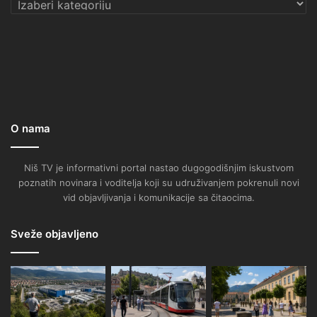
Kategorije
O nama
Niš TV je informativni portal nastao dugogodišnjim iskustvom
poznatih novinara i voditelja koji su udruživanjem pokrenuli novi
vid objavljivanja i komunikacije sa čitaocima.
Sveže objavljeno