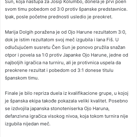
Sun, koja nastupa za Josip Kolumbo, donela je prvi poen
svom timu pobedom od 3:0 protiv španske predstavnice.
Ipak, posle početne prednosti usledio je preokret.
Marija Dolgih poražena je od Ojo Harune rezultatom 3:0,
dok je istim rezultatom svoj meč izgubila i Iana Fiš. U
odlučujućem susretu Čen Sun je ponovo pružila snažan
otpor i povela sa 1:0 protiv Japanke Ojo Harune, jedne od
najboljih igračica na turniru, ali je protivnica uspela da
preokrene rezultat i pobedom od 3:1 donese titulu
španskom timu.
Finale je bilo repriza duela iz kvalifikacione grupe, u kojoj
je španska ekipa takođe pokazala veliki kvalitet. Posebno
se izdvojila japanska stonoteniserka Ojo Haruna,
defanzivna igračica visokog nivoa, koja tokom turnira nije
izgubila nijedan meč.