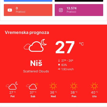
0
13.574
Pratioci
Pratioci
Vremenska prognoza
27
℃
Niš
27º - 26º
63%
1.93 km/h
Scattered Clouds
27
37
36
38
40
℃
℃
℃
℃
℃
Pet
Sub
Ned
Pon
Uto