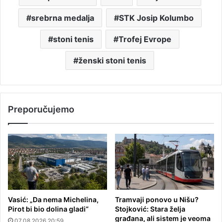
srebrna medalja
STK Josip Kolumbo
stoni tenis
Trofej Evrope
ženski stoni tenis
Preporučujemo
Vasić: „Da nema Michelina,
Tramvaji ponovo u Nišu?
Pirot bi bio dolina gladi“
Stojković: Stara želja
građana, ali sistem je veoma
07.08.2026 20:59