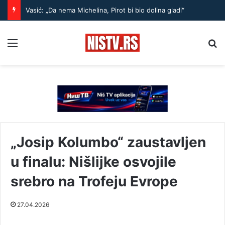
Vasić: „Da nema Michelina, Pirot bi bio dolina gladi“
Menu
Pr
„Josip Kolumbo“ zaustavljen
u finalu: Nišlijke osvojile
srebro na Trofeju Evrope
27.04.2026