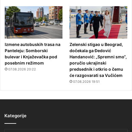
Izmene autobuskih trasa na
Zelenski stigao u Beograd,
Panteleju: Somborski
dočekala ga Đedović
bulevar i Knjaževačka pod
Handanović: „Spremni smo“,
posebnim režimom
poručio ukrajinski
predsednik i otkrio o čemu
07.08.2026 20:22
će razgovarati sa Vučićem
07.08.2026 19:51
Kategorije