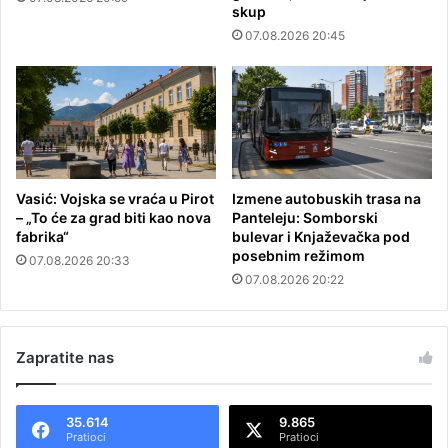
skup
07.08.2026 20:45
Vasić: Vojska se vraća u Pirot
Izmene autobuskih trasa na
– „To će za grad biti kao nova
Panteleju: Somborski
fabrika“
bulevar i Knjaževačka pod
posebnim režimom
07.08.2026 20:33
07.08.2026 20:22
Zapratite nas
35.614
9.865
Pratioci
Pratioci