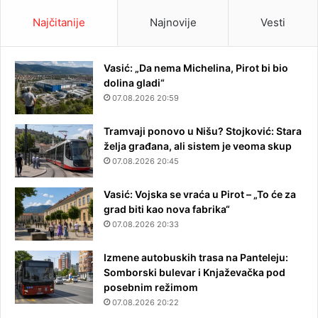
Najčitanije
Najnovije
Vesti
Vasić: „Da nema Michelina, Pirot bi bio
dolina gladi“
07.08.2026 20:59
Tramvaji ponovo u Nišu? Stojković: Stara
želja građana, ali sistem je veoma skup
07.08.2026 20:45
Vasić: Vojska se vraća u Pirot – „To će za
grad biti kao nova fabrika“
07.08.2026 20:33
Izmene autobuskih trasa na Panteleju:
Somborski bulevar i Knjaževačka pod
posebnim režimom
07.08.2026 20:22