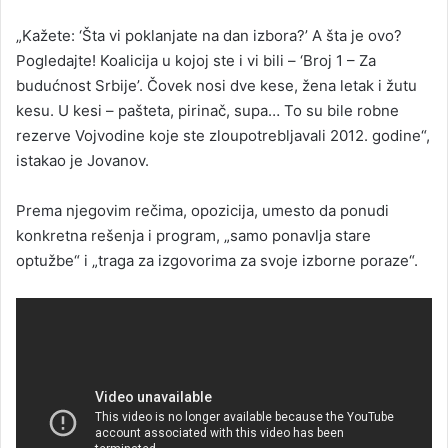
„Kažete: ‘Šta vi poklanjate na dan izbora?’ A šta je ovo?
Pogledajte! Koalicija u kojoj ste i vi bili – ‘Broj 1 – Za
budućnost Srbije’. Čovek nosi dve kese, žena letak i žutu
kesu. U kesi – pašteta, pirinač, supa… To su bile robne
rezerve Vojvodine koje ste zloupotrebljavali 2012. godine“,
istakao je Jovanov.
Prema njegovim rečima, opozicija, umesto da ponudi
konkretna rešenja i program, „samo ponavlja stare
optužbe“ i „traga za izgovorima za svoje izborne poraze“.