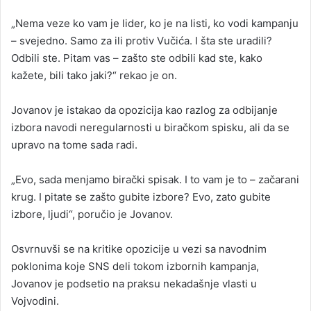
„Nema veze ko vam je lider, ko je na listi, ko vodi kampanju
– svejedno. Samo za ili protiv Vučića. I šta ste uradili?
Odbili ste. Pitam vas – zašto ste odbili kad ste, kako
kažete, bili tako jaki?“ rekao je on.
Jovanov je istakao da opozicija kao razlog za odbijanje
izbora navodi neregularnosti u biračkom spisku, ali da se
upravo na tome sada radi.
„Evo, sada menjamo birački spisak. I to vam je to – začarani
krug. I pitate se zašto gubite izbore? Evo, zato gubite
izbore, ljudi“, poručio je Jovanov.
Osvrnuvši se na kritike opozicije u vezi sa navodnim
poklonima koje SNS deli tokom izbornih kampanja,
Jovanov je podsetio na praksu nekadašnje vlasti u
Vojvodini.