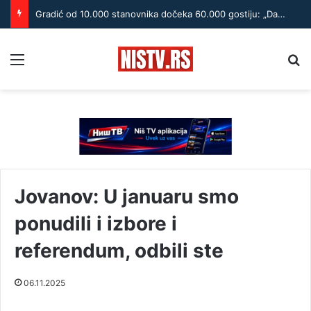
Gradić od 10.000 stanovnika dočeka 60.000 gostiju: „Dani banice“ obaraju rekorde
Menu
Pr
Jovanov: U januaru smo
ponudili i izbore i
referendum, odbili ste
06.11.2025