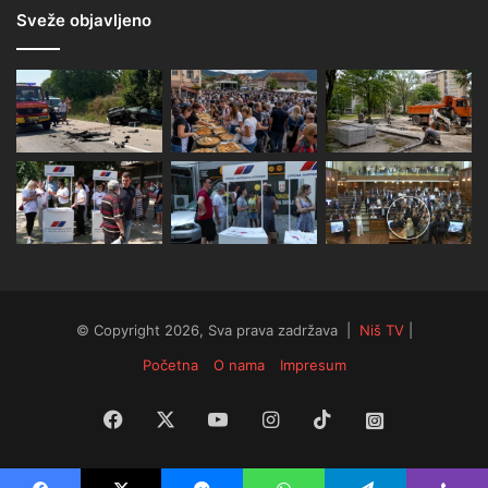
Sveže objavljeno
© Copyright 2026, Sva prava zadržava |
Niš TV
|
Početna
O nama
Impresum
Facebook
X
YouTube
Instagram
TikTok
Instagram