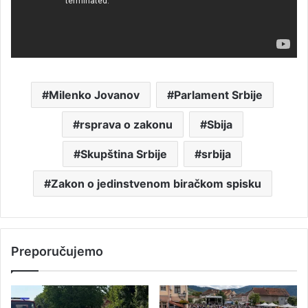
Milenko Jovanov
Parlament Srbije
rsprava o zakonu
Sbija
Skupština Srbije
srbija
Zakon o jedinstvenom biračkom spisku
Preporučujemo