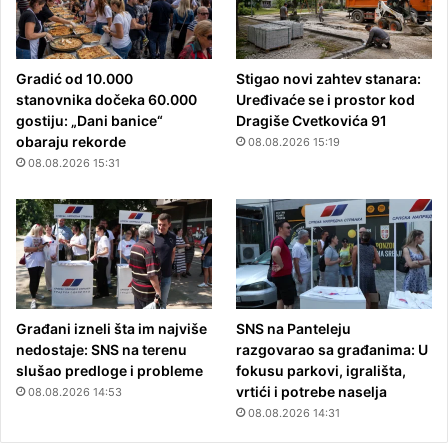
Gradić od 10.000
Stigao novi zahtev stanara:
stanovnika dočeka 60.000
Uređivaće se i prostor kod
gostiju: „Dani banice“
Dragiše Cvetkovića 91
obaraju rekorde
08.08.2026 15:19
08.08.2026 15:31
Građani izneli šta im najviše
SNS na Panteleju
nedostaje: SNS na terenu
razgovarao sa građanima: U
slušao predloge i probleme
fokusu parkovi, igrališta,
vrtići i potrebe naselja
08.08.2026 14:53
08.08.2026 14:31