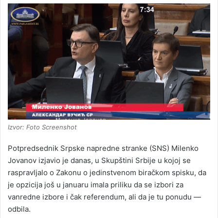
Izvor: Foto Screenshot
Potpredsednik Srpske napredne stranke (SNS) Milenko
Jovanov izjavio je danas, u Skupštini Srbije u kojoj se
raspravljalo o Zakonu o jedinstvenom biračkom spisku, da
je opzicija još u januaru imala priliku da se izbori za
vanredne izbore i čak referendum, ali da je tu ponudu —
odbila.