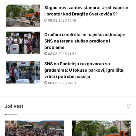
Stigao novi zahtev stanara: Uređivaće se
i prostor kod Dragiše Cvetkovića 91
08.08.2026 15:19
Građani izneli šta im najviše nedostaje:
SNS na terenu slušao predloge i
probleme
08.08.2026 14:53
SNS na Panteleju razgovarao sa
građanima: U fokusu parkovi, igrališta,
vrtići i potrebe naselja
08.08.2026 14:31
Još vesti