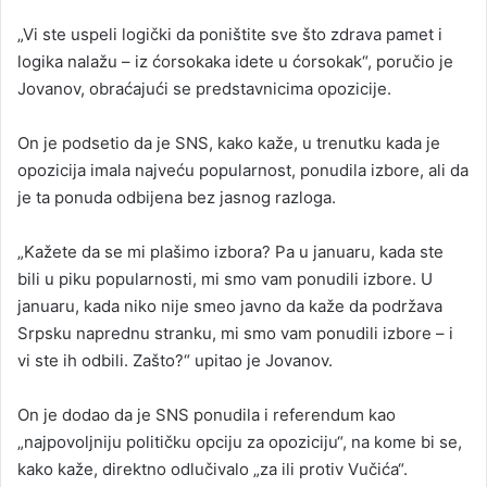
„Vi ste uspeli logički da poništite sve što zdrava pamet i
logika nalažu – iz ćorsokaka idete u ćorsokak“, poručio je
Jovanov, obraćajući se predstavnicima opozicije.
On je podsetio da je SNS, kako kaže, u trenutku kada je
opozicija imala najveću popularnost, ponudila izbore, ali da
je ta ponuda odbijena bez jasnog razloga.
„Kažete da se mi plašimo izbora? Pa u januaru, kada ste
bili u piku popularnosti, mi smo vam ponudili izbore. U
januaru, kada niko nije smeo javno da kaže da podržava
Srpsku naprednu stranku, mi smo vam ponudili izbore – i
vi ste ih odbili. Zašto?“ upitao je Jovanov.
On je dodao da je SNS ponudila i referendum kao
„najpovoljniju političku opciju za opoziciju“, na kome bi se,
kako kaže, direktno odlučivalo „za ili protiv Vučića“.