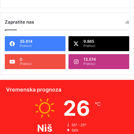
Zapratite nas
35.614
9.865
Pratioci
Pratioci
0
13.574
Pratioci
Pratioci
Vremenska prognoza
26
℃
Niš
35º - 25º
58%