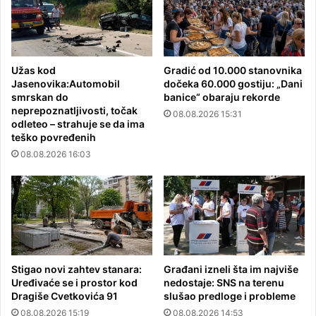
Užas kod
Gradić od 10.000 stanovnika
Jasenovika:Automobil
dočeka 60.000 gostiju: „Dani
smrskan do
banice“ obaraju rekorde
neprepoznatljivosti, točak
08.08.2026 15:31
odleteo – strahuje se da ima
teško povređenih
08.08.2026 16:03
Stigao novi zahtev stanara:
Građani izneli šta im najviše
Uređivaće se i prostor kod
nedostaje: SNS na terenu
Dragiše Cvetkovića 91
slušao predloge i probleme
08.08.2026 15:19
08.08.2026 14:53