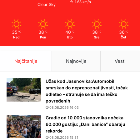
1.68 km/h
Clear Sky
35
38
40
38
36
℃
℃
℃
℃
℃
Ned
Pon
Uto
Sre
Čet
Najčitanije
Najnovije
Vesti
Užas kod Jasenovika:Automobil
smrskan do neprepoznatljivosti, točak
odleteo – strahuje se da ima teško
povređenih
08.08.2026 16:03
Gradić od 10.000 stanovnika dočeka
60.000 gostiju: „Dani banice“ obaraju
rekorde
08.08.2026 15:31