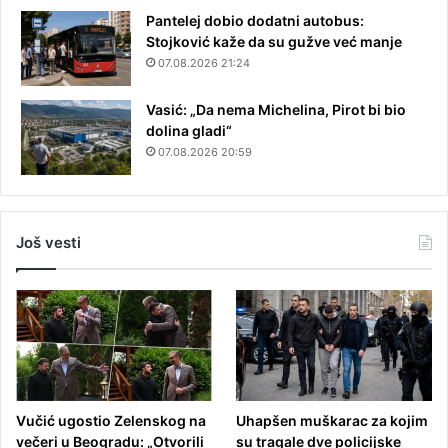
Pantelej dobio dodatni autobus:
Stojković kaže da su gužve već manje
07.08.2026 21:24
Vasić: „Da nema Michelina, Pirot bi bio
dolina gladi“
07.08.2026 20:59
Još vesti
Vučić ugostio Zelenskog na
Uhapšen muškarac za kojim
večeri u Beogradu: „Otvorili
su tragale dve policijske