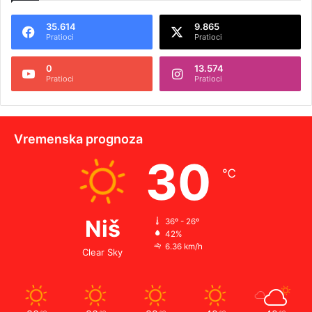
35.614
9.865
Pratioci
Pratioci
0
13.574
Pratioci
Pratioci
Vremenska prognoza
30
℃
Niš
36º - 26º
42%
6.36 km/h
Clear Sky