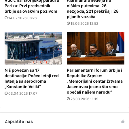
Vučić na istorijskoj paradi u
Alarmantna nedelja na
Parizu: Prvi predsednik
niškim putevima: 26
Srbije sa ovakvim pozivom
nezgoda, 221 prekršaj i 28
pijanih vozača
14.07.2026 08:26
15.06.2026 12:52
Niš povezan sa 17
Parlamentarni forum Srbije i
destinacija: Počeo letnji red
Republike Srpske:
letenja sa aerodroma
„Memorijalni centar žrtvama
„Konstantin Veliki“
Jasenovca je ono što smo
obećali našem narodu“
03.04.2026 17:07
26.03.2026 11:19
Zapratite nas