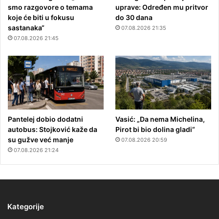
smo razgovore o temama
uprave: Određen mu pritvor
koje će biti u fokusu
do 30 dana
sastanaka“
07.08.2026 21:35
07.08.2026 21:45
Pantelej dobio dodatni
Vasić: „Da nema Michelina,
autobus: Stojković kaže da
Pirot bi bio dolina gladi“
su gužve već manje
07.08.2026 20:59
07.08.2026 21:24
Kategorije