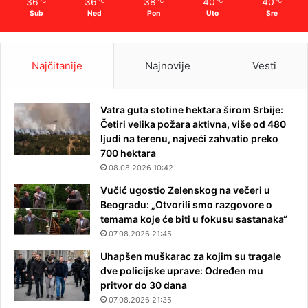
36
36
38
40
40
℃
℃
℃
℃
℃
Sub
Ned
Pon
Uto
Sre
Najčitanije
Najnovije
Vesti
Vatra guta stotine hektara širom Srbije:
Četiri velika požara aktivna, više od 480
ljudi na terenu, najveći zahvatio preko
700 hektara
08.08.2026 10:42
Vučić ugostio Zelenskog na večeri u
Beogradu: „Otvorili smo razgovore o
temama koje će biti u fokusu sastanaka“
07.08.2026 21:45
Uhapšen muškarac za kojim su tragale
dve policijske uprave: Određen mu
pritvor do 30 dana
07.08.2026 21:35