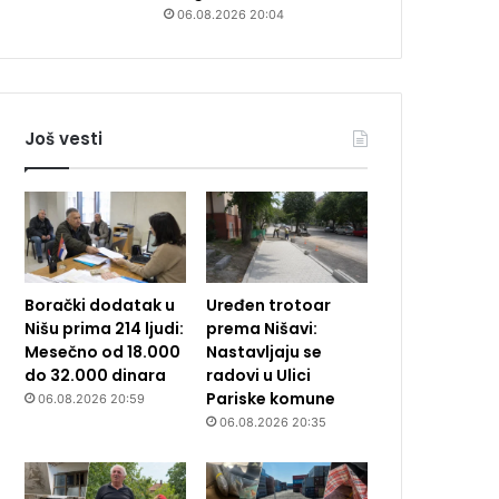
06.08.2026 20:04
Još vesti
Borački dodatak u
Uređen trotoar
Nišu prima 214 ljudi:
prema Nišavi:
Mesečno od 18.000
Nastavljaju se
do 32.000 dinara
radovi u Ulici
Pariske komune
06.08.2026 20:59
06.08.2026 20:35