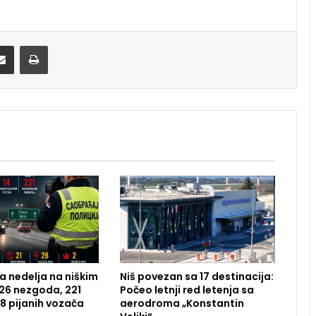
Share via Email
Print
 nedelja na niškim
Niš povezan sa 17 destinacija:
26 nezgoda, 221
Počeo letnji red letenja sa
28 pijanih vozača
aerodroma „Konstantin