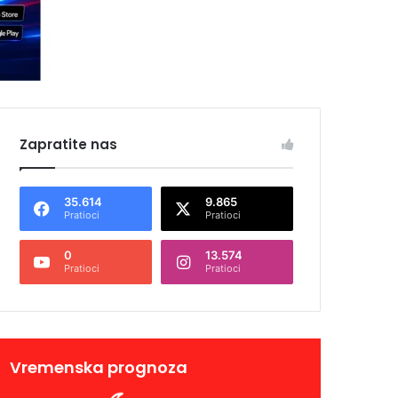
Zapratite nas
35.614
9.865
Pratioci
Pratioci
0
13.574
Pratioci
Pratioci
Vremenska prognoza