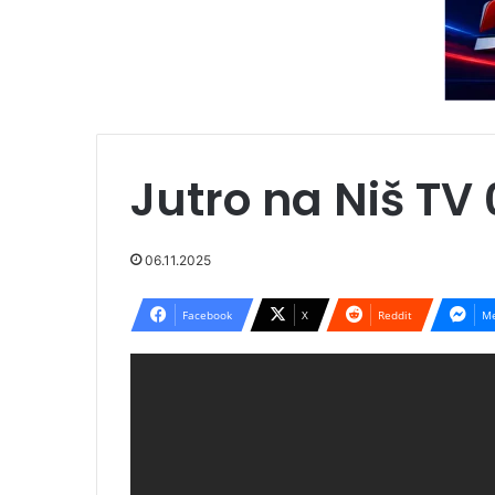
Jutro na Niš TV 
06.11.2025
Facebook
X
Reddit
Me