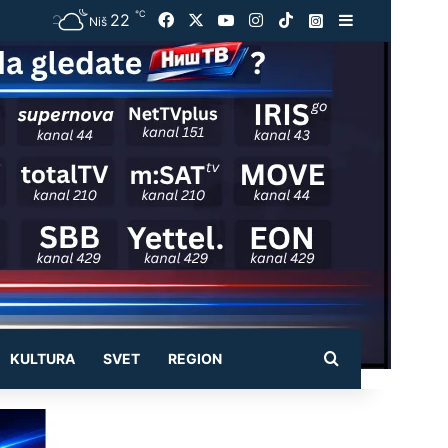
℃
22
Facebook
X
YouTube
Instagram
TikTok
Instagram
Sidebar
Niš
Pretraži
KULTURA
SVET
REGION