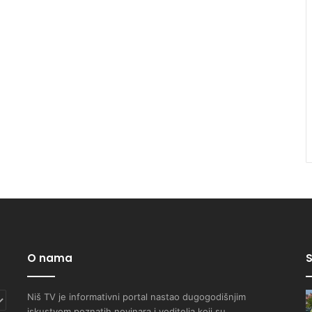
O nama
S
Niš TV je informativni portal nastao dugogodišnjim
iskustvom poznatih novinara i voditelja koji su