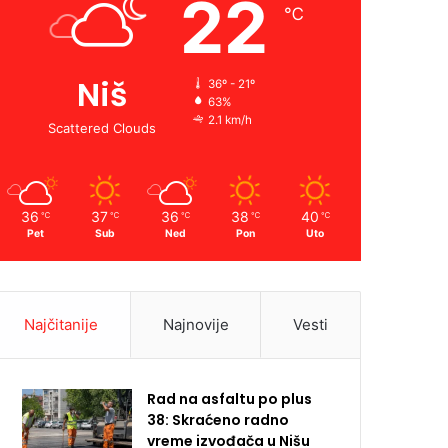
22
℃
Niš
36º - 21º
63%
2.1 km/h
Scattered Clouds
36
37
36
38
40
℃
℃
℃
℃
℃
Pet
Sub
Ned
Pon
Uto
Najčitanije
Najnovije
Vesti
Rad na asfaltu po plus
38: Skraćeno radno
vreme izvođača u Nišu