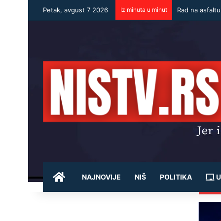
Petak, avgust 7 2026
Iz minuta u minut
Rad na asfalt
POČETNA
NAJNOVIJE
NIŠ
POLITIKA
U