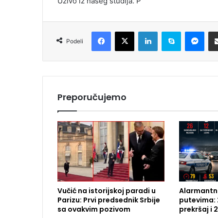
Uživo iz našeg studija. P
Facebook
X
LinkedIn
Skype
Messenger
Podeli
Preporučujemo
Vučić na istorijskoj paradi u
Alarmantna
Parizu: Prvi predsednik Srbije
putevima: 
sa ovakvim pozivom
prekršaj i 