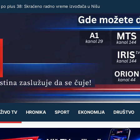
u po plus 38: Skraćeno radno vreme izvođača u Nišu
ŽIVO TV
HRONIKA
SPORT
EKONOMIJA
DRUŠTVO