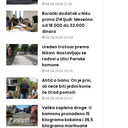
06.08.2026 21:18
Borački dodatak u Nišu
prima 214 ljudi: Mesečno
od 18.000 do 32.000
dinara
06.08.2026 20:59
Uređen trotoar prema
Nišavi: Nastavljaju se
radovi u Ulici Pariske
komune
06.08.2026 20:35
Antić o Ivanu: On je prvi,
ali neće biti jedini kome
će Grad pomoći
06.08.2026 20:27
Velika zaplena droge: U
kamionu pronađeno 15
kilograma kokaina i 36,5
kilograma marihuane