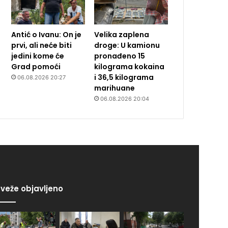
Antić o Ivanu: On je
Velika zaplena
prvi, ali neće biti
droge: U kamionu
jedini kome će
pronađeno 15
Grad pomoći
kilograma kokaina
i 36,5 kilograma
06.08.2026 20:27
marihuane
06.08.2026 20:04
veže objavljeno