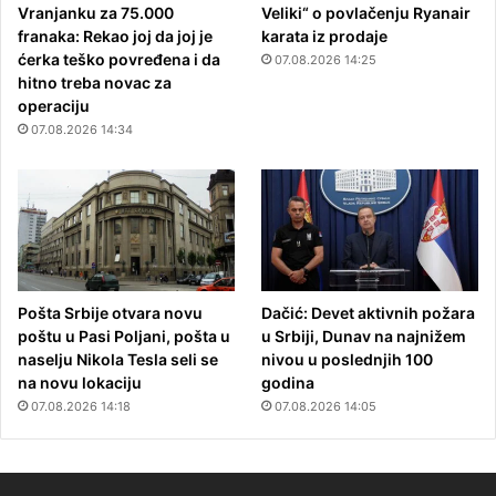
Vranjanku za 75.000
Veliki“ o povlačenju Ryanair
franaka: Rekao joj da joj je
karata iz prodaje
ćerka teško povređena i da
07.08.2026 14:25
hitno treba novac za
operaciju
07.08.2026 14:34
Pošta Srbije otvara novu
Dačić: Devet aktivnih požara
poštu u Pasi Poljani, pošta u
u Srbiji, Dunav na najnižem
naselju Nikola Tesla seli se
nivou u poslednjih 100
na novu lokaciju
godina
07.08.2026 14:18
07.08.2026 14:05