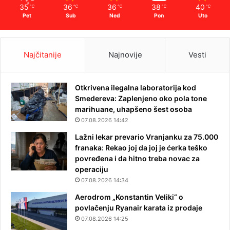
35
36
36
38
40
℃
℃
℃
℃
℃
Pet
Sub
Ned
Pon
Uto
Najčitanije
Najnovije
Vesti
Otkrivena ilegalna laboratorija kod
Smedereva: Zaplenjeno oko pola tone
marihuane, uhapšeno šest osoba
07.08.2026 14:42
Lažni lekar prevario Vranjanku za 75.000
franaka: Rekao joj da joj je ćerka teško
povređena i da hitno treba novac za
operaciju
07.08.2026 14:34
Aerodrom „Konstantin Veliki“ o
povlačenju Ryanair karata iz prodaje
07.08.2026 14:25