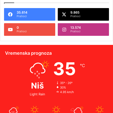
35.614
9.865
Pratioci
Pratioci
0
13.574
Pratioci
Pratioci
Vremenska prognoza
35
℃
Niš
35º - 26º
30%
4.95 km/h
Light Rain