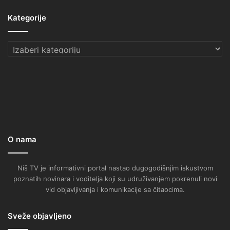
Kategorije
Kategorije
O nama
Niš TV je informativni portal nastao dugogodišnjim iskustvom
poznatih novinara i voditelja koji su udruživanjem pokrenuli novi
vid objavljivanja i komunikacije sa čitaocima.
Sveže objavljeno