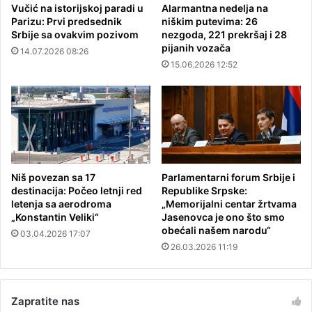
Vučić na istorijskoj paradi u
Alarmantna nedelja na
Parizu: Prvi predsednik
niškim putevima: 26
Srbije sa ovakvim pozivom
nezgoda, 221 prekršaj i 28
pijanih vozača
14.07.2026 08:26
15.06.2026 12:52
Niš povezan sa 17
Parlamentarni forum Srbije i
destinacija: Počeo letnji red
Republike Srpske:
letenja sa aerodroma
„Memorijalni centar žrtvama
„Konstantin Veliki“
Jasenovca je ono što smo
obećali našem narodu“
03.04.2026 17:07
26.03.2026 11:19
Zapratite nas