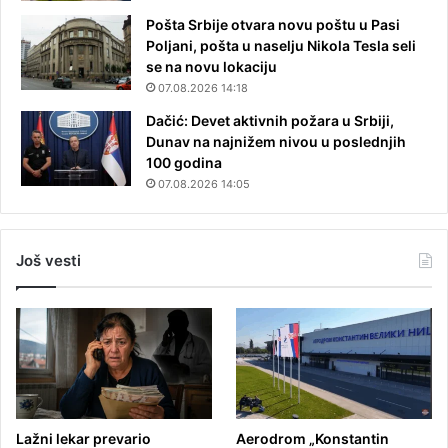
Pošta Srbije otvara novu poštu u Pasi
Poljani, pošta u naselju Nikola Tesla seli
se na novu lokaciju
07.08.2026 14:18
Dačić: Devet aktivnih požara u Srbiji,
Dunav na najnižem nivou u poslednjih
100 godina
07.08.2026 14:05
Još vesti
Lažni lekar prevario
Aerodrom „Konstantin