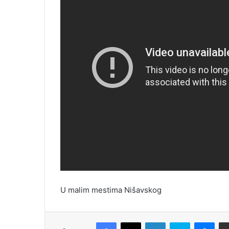
U malim mestima Nišavskog
Facebook
X
LinkedIn
Skype
Messenger