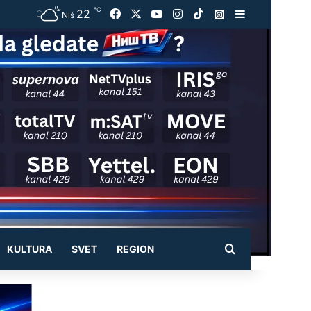
℃
22
Facebook
X
YouTube
Instagram
TikTok
Instagram
Sidebar
Niš
Pretraži
KULTURA
SVET
REGION