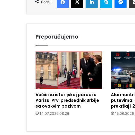
Podeli
Preporučujemo
Vučić na istorijskoj paradi u
Alarmantna
Parizu: Prvi predsednik Srbije
putevima: 
sa ovakvim pozivom
prekršaj i 
14.07.2026 08:26
15.06.2026 