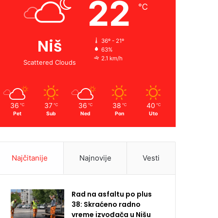
22
℃
Niš
36º - 21º
63%
2.1 km/h
Scattered Clouds
36
37
36
38
40
℃
℃
℃
℃
℃
Pet
Sub
Ned
Pon
Uto
Najčitanije
Najnovije
Vesti
Rad na asfaltu po plus
38: Skraćeno radno
vreme izvođača u Nišu