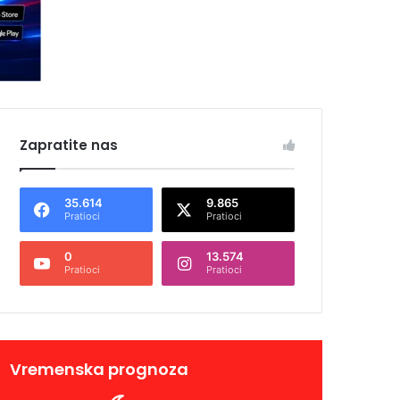
Zapratite nas
35.614
9.865
Pratioci
Pratioci
0
13.574
Pratioci
Pratioci
Vremenska prognoza