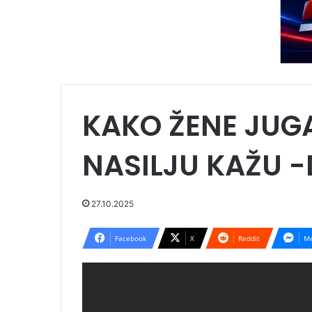
KAKO ŽENE JUGA
NASILJU KAŽU 
27.10.2025
Facebook
X
Reddit
Me