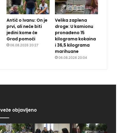
Antić o Ivanu: On je
Velika zaplena
prvi, ali neće biti
droge: U kamionu
jedini kome će
pronađeno 15
Grad pomoći
kilograma kokaina
i 36,5 kilograma
06.08.2026 20:27
marihuane
06.08.2026 20:04
veže objavljeno