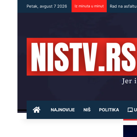
Petak, avgust 7 2026
Iz minuta u minut
Rad na asfalt
POČETNA
NAJNOVIJE
NIŠ
POLITIKA
U