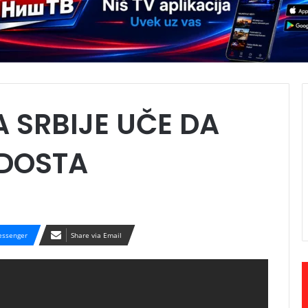
 SRBIJE UČE DA
-DOSTA
ssenger
Share via Email