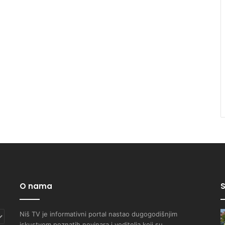
O nama
S
Niš TV je informativni portal nastao dugogodišnjim
iskustvom poznatih novinara i voditelja koji su