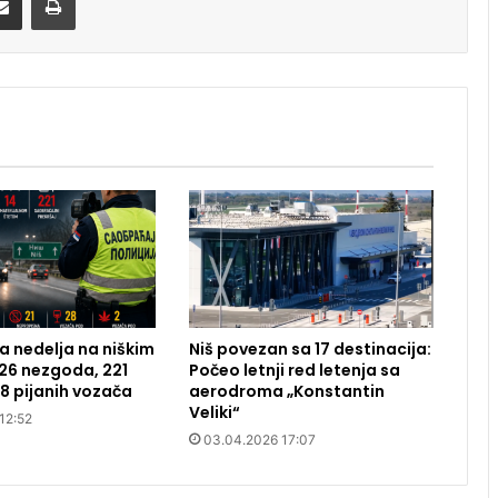
 nedelja na niškim
Niš povezan sa 17 destinacija:
26 nezgoda, 221
Počeo letnji red letenja sa
28 pijanih vozača
aerodroma „Konstantin
Veliki“
12:52
03.04.2026 17:07