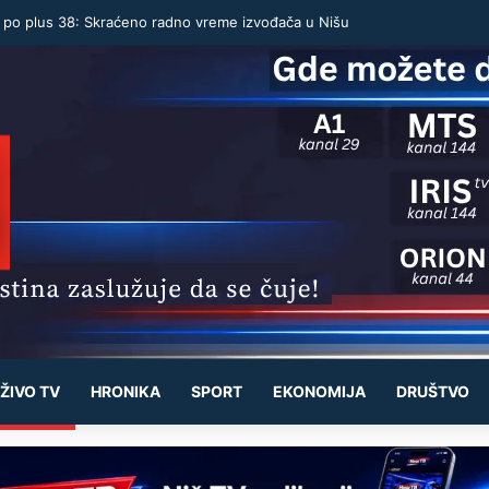
u po plus 38: Skraćeno radno vreme izvođača u Nišu
ŽIVO TV
HRONIKA
SPORT
EKONOMIJA
DRUŠTVO