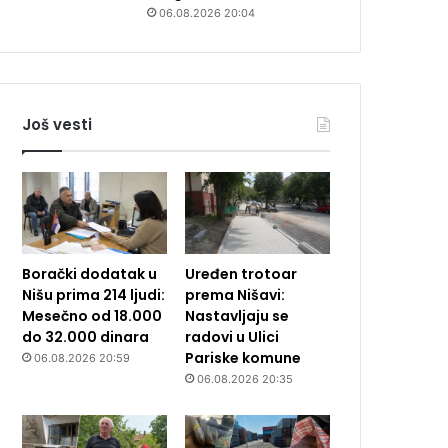
06.08.2026 20:04
Još vesti
Borački dodatak u
Uređen trotoar
Nišu prima 214 ljudi:
prema Nišavi:
Mesečno od 18.000
Nastavljaju se
do 32.000 dinara
radovi u Ulici
Pariske komune
06.08.2026 20:59
06.08.2026 20:35