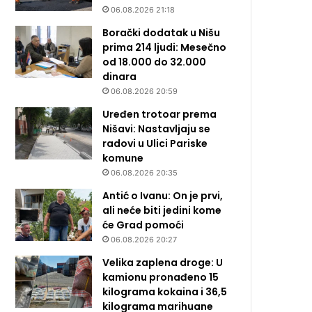
06.08.2026 21:18
Borački dodatak u Nišu
prima 214 ljudi: Mesečno
od 18.000 do 32.000
dinara
06.08.2026 20:59
Uređen trotoar prema
Nišavi: Nastavljaju se
radovi u Ulici Pariske
komune
06.08.2026 20:35
Antić o Ivanu: On je prvi,
ali neće biti jedini kome
će Grad pomoći
06.08.2026 20:27
Velika zaplena droge: U
kamionu pronađeno 15
kilograma kokaina i 36,5
kilograma marihuane