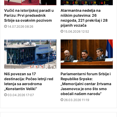
Vučić na istorijskoj paradi u
Alarmantna nedelja na
Parizu: Prvi predsednik
niškim putevima: 26
Srbije sa ovakvim pozivom
nezgoda, 221 prekršaj i 28
pijanih vozača
14.07.2026 08:26
15.06.2026 12:52
Niš povezan sa 17
Parlamentarni forum Srbije i
destinacija: Počeo letnji red
Republike Srpske:
letenja sa aerodroma
„Memorijalni centar žrtvama
„Konstantin Veliki“
Jasenovca je ono što smo
obećali našem narodu“
03.04.2026 17:07
26.03.2026 11:19