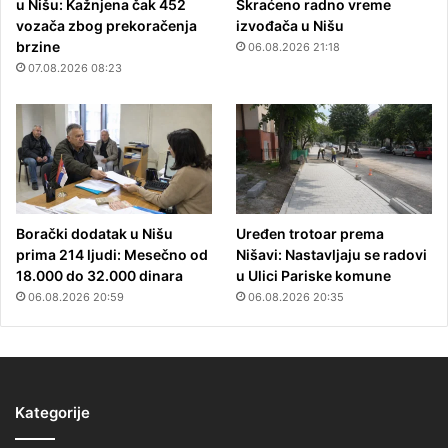
u Nišu: Kažnjena čak 452
Skraćeno radno vreme
vozača zbog prekoračenja
izvođača u Nišu
brzine
06.08.2026 21:18
07.08.2026 08:23
Borački dodatak u Nišu
Uređen trotoar prema
prima 214 ljudi: Mesečno od
Nišavi: Nastavljaju se radovi
18.000 do 32.000 dinara
u Ulici Pariske komune
06.08.2026 20:59
06.08.2026 20:35
Kategorije