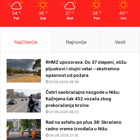
34
36
37
38
40
℃
℃
℃
℃
℃
Pet
Sub
Ned
Pon
Uto
Najčitanije
Najnovije
Vesti
RHMZ upozorava: Do 37 stepeni, stižu
pljuskovi i olujni vetar – ekstremna
opasnost od požara
07.08.2026 08:36
Četiri saobraćajne nezgode u Nišu:
Kažnjena čak 452 vozača zbog
prekoračenja brzine
07.08.2026 08:23
Rad na asfaltu po plus 38: Skraćeno
radno vreme izvođača u Nišu
06.08.2026 21:18