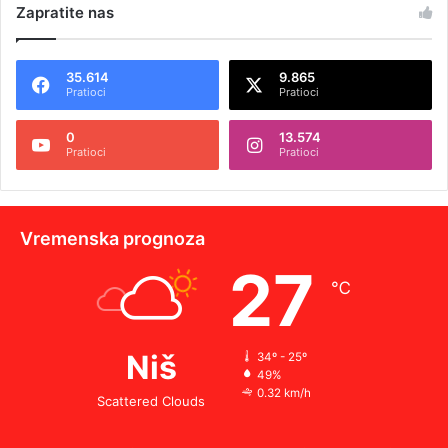
Zapratite nas
35.614
9.865
Pratioci
Pratioci
0
13.574
Pratioci
Pratioci
Vremenska prognoza
27
℃
Niš
34º - 25º
49%
0.32 km/h
Scattered Clouds