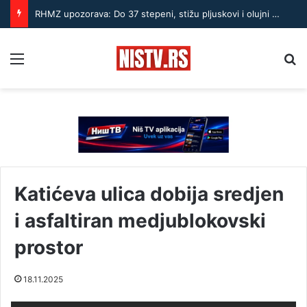
RHMZ upozorava: Do 37 stepeni, stižu pljuskovi i olujni vetar – ekstremna opasnost od požara
Menu
Pr
Katićeva ulica dobija sredjen
i asfaltiran medjublokovski
prostor
18.11.2025