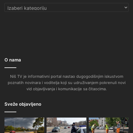
Kategorije
O nama
Niš TV je informativni portal nastao dugogodišnjim iskustvom
poznatih novinara i voditelja koji su udruživanjem pokrenuli novi
vid objavljivanja i komunikacije sa čitaocima.
Sveže objavljeno