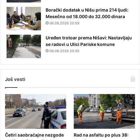
Borački dodatak u Nišu prima 214 ljudi:
Mesečno od 18.000 do 32.000 dinara
06.08.2026 20:59
Uređen trotoar prema Nišavi: Nastavljaju
se radovi u Ulici Pariske komune
06.08.2026 20:35
Još vesti
Četiri saobraćajne nezgode
Rad na asfaltu po plus 38: