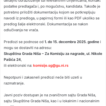
detaljno obrazloženje sa relevantnim činjenicama, kontakt
podatke predlagača i, po mogućstvu, kandidata. Takođe je
potrebno priložiti dokumentaciju kojom se potkrepljuju
navodi iz predloga, u papirnoj formi ili kao PDF ukoliko se
predlog šalje elektronski. Dokumentacija se nakon
odlučivanja ne vraća.
Predlozi se podnose od
1. do 15. decembra 2025. godine
i
mogu se dostaviti na adresu:
Skupština Grada Niša – Za Komisiju za nagrade, ul. Nikole
Pašića 24
,
ili elektronski na:
komisije.sg@gu.ni.rs
Nepotpuni i zakasneli predlozi neće biti uzeti u
razmatranje.
Javni poziv dostupan je na zvaničnom sajtu Grada Niša,
sajtu Skupštine Grada Niša, kao i u lokalnim i nacionalnim