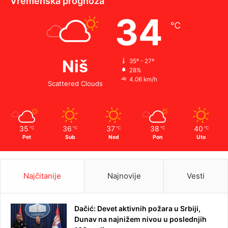
Vremenska prognoza
34
℃
Niš
35º - 27º
28%
4.06 km/h
Scattered Clouds
35
36
37
38
40
℃
℃
℃
℃
℃
Pet
Sub
Ned
Pon
Uto
Najčitanije
Najnovije
Vesti
Dačić: Devet aktivnih požara u Srbiji,
Dunav na najnižem nivou u poslednjih