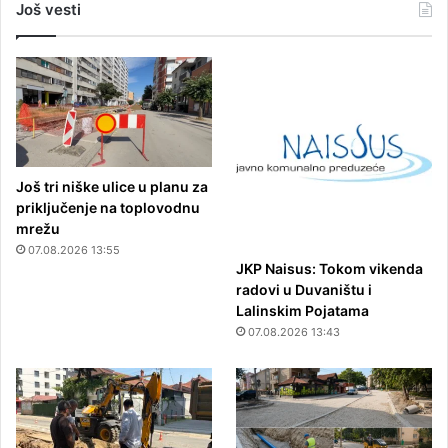
Još vesti
Još tri niške ulice u planu za
priključenje na toplovodnu
mrežu
07.08.2026 13:55
JKP Naisus: Tokom vikenda
radovi u Duvaništu i
Lalinskim Pojatama
07.08.2026 13:43