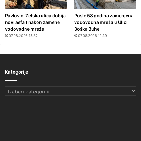
Pavlović: Zetska ulica dobija
Posle 58 godina zamenjena
novi asfalt nakon zamene
vodovodna mreža u Ulici
vodovodne mreže
Boška Buhe
07.08.2026 13:32
07.08.2026 12:39
Kategorije
Kategorije