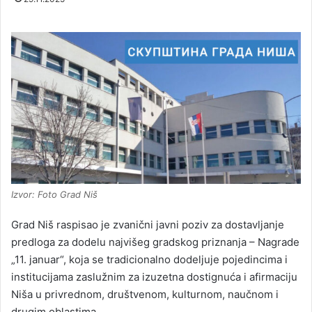
Izvor: Foto Grad Niš
Grad Niš raspisao je zvanični javni poziv za dostavljanje
predloga za dodelu najvišeg gradskog priznanja – Nagrade
„11. januar“, koja se tradicionalno dodeljuje pojedincima i
institucijama zaslužnim za izuzetna dostignuća i afirmaciju
Niša u privrednom, društvenom, kulturnom, naučnom i
drugim oblastima.