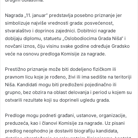
Nagrada „11. januar“ predstavlja posebno priznanje jer
simbolizuje najviše vrednosti grada: posvećenost,
stvaralaštvo i doprinos zajednici. Dobitnici nagrade
dobijaju diplomu, statuetu „Oslobodiocima Grada Niša“ i
novčani iznos, čiju visinu svake godine određuje Gradsko
veće na osnovu predloga Komisije za nagrade.
Prestižno priznanje može biti dodeljeno fizičkom ili
pravnom licu koje je rođeno, živi ili ima sedište na teritoriji
Niša. Kandidati mogu biti predloženi pojedinačno ili
grupno, bez obzira na oblast delovanja i period u kojem su
ostvarili rezultate koji su doprineli ugledu grada.
Predloge mogu podneti građani, ustanove, organizacije,
preduzeća, kao i članovi Komisije za nagrade. Uz pisani
predlog neophodno je dostaviti biografiju kandidata,