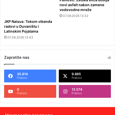
novi asfalt nakon zamene
vodovodne mreže
07.08.2026 13:32
JKP Naisus: Tokom vikenda
radovi u Duvaništu i
Lalinskim Pojatama
07.08.2026 13:43
Zapratite nas
35.614
9.865
Pratioci
Pratioci
0
13.574
Pratioci
Pratioci