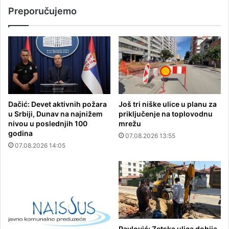
Preporučujemo
Dačić: Devet aktivnih požara
Još tri niške ulice u planu za
u Srbiji, Dunav na najnižem
priključenje na toplovodnu
nivou u poslednjih 100
mrežu
godina
07.08.2026 13:55
07.08.2026 14:05
Pavlović: Zetska ulica dobija