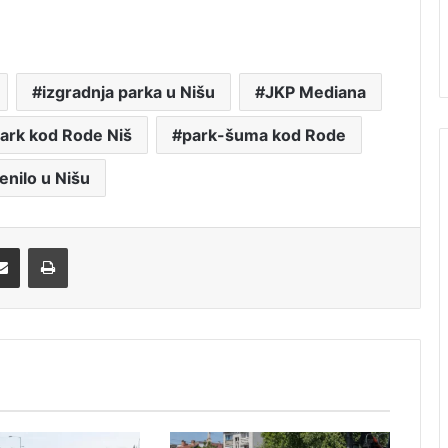
izgradnja parka u Nišu
JKP Mediana
ark kod Rode Niš
park-šuma kod Rode
enilo u Nišu
Share via Email
Print