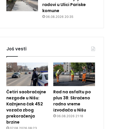
radovi u Ulici Pariske
komune
06.08.2026 20:35
Još vesti
Četiri saobraćajne
Rad na asfaltu po
nezgode u Nišu:
plus 38: Skraćeno
Kažnjena čak 452
radno vreme
vozača zbog
izvođača u Nišu
prekoračenja
06.08.2026 21:18
brzine
07.08.2026 08:23