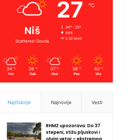
27
℃
Niš
34º - 25º
49%
0.32 km/h
Scattered Clouds
34
36
37
38
40
℃
℃
℃
℃
℃
Pet
Sub
Ned
Pon
Uto
Najčitanije
Najnovije
Vesti
RHMZ upozorava: Do 37
stepeni, stižu pljuskovi i
olujni vetar – ekstremna