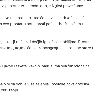
da ovaj prostor vremenom dobije izgled prave šume.
ume. Na tom prostoru sadićemo visoko drveće, a biće
a ceo prostor u potpunosti počne da liči na šumu –
 lokaciji neće biti dečjih igrališta i mobilijara. Prostor
tivcima, kojima će na raspolaganju biti uređene staze i
e i javne rasvete, kako bi park-šuma bila funkcionalna,
lo bi da dobije više zelenila i postane nova gradska
m okruženju.