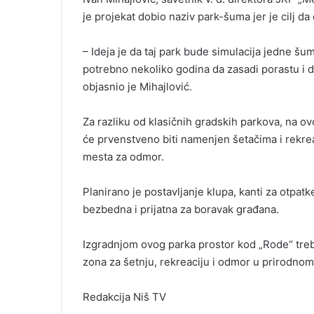
je projekat dobio naziv park-šuma jer je cilj 
– Ideja je da taj park bude simulacija jedne š
potrebno nekoliko godina da zasadi porastu i d
objasnio je Mihajlović.
Za razliku od klasičnih gradskih parkova, na ovoj
će prvenstveno biti namenjen šetačima i rekrea
mesta za odmor.
Planirano je postavljanje klupa, kanti za otpatk
bezbedna i prijatna za boravak građana.
Izgradnjom ovog parka prostor kod „Rode“ treba
zona za šetnju, rekreaciju i odmor u prirodno
Redakcija Niš TV