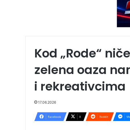
Kod „Rode“ nič
zelena oaza n
i rekreativcima
17.06.2026
Facebook
X
Reddit
Me