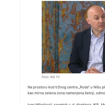
Foto: Niš TV
Na prostoru kod tržnog centra „Roda“ u Nišu pl
kao mirna zelena zona namenjena šetnji, odmor
Ivan Mihajlović, savetnik v. d. direktora JKP „M