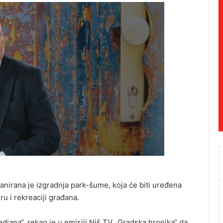
anirana je izgradnja park-šume, koja će biti uređena
u i rekreaciji građana.
ediana“, rekao je u emisiji Niš TV „Gradska hronika“ da