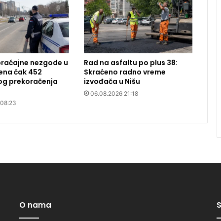
braćajne nezgode u
Rad na asfaltu po plus 38:
jena čak 452
Skraćeno radno vreme
og prekoračenja
izvođača u Nišu
06.08.2026 21:18
 08:23
O nama
S