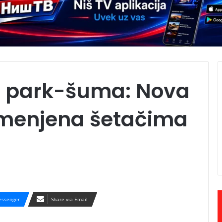
e park-šuma: Nova
amenjena šetačima
ssenger
Share via Email