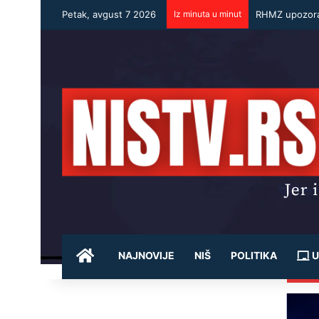
Petak, avgust 7 2026
Iz minuta u minut
POČETNA
NAJNOVIJE
NIŠ
POLITIKA
U