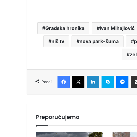
Gradska hronika
Ivan Mihajlović
niš tv
nova park-šuma
p
zel
Facebook
X
LinkedIn
Skype
Messenger
Podeli
Preporučujemo