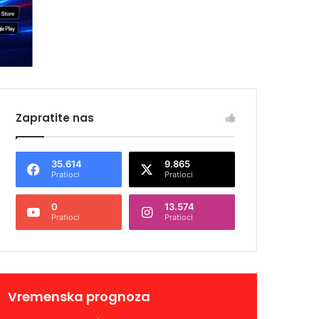
Zapratite nas
35.614
9.865
Pratioci
Pratioci
0
13.574
Pratioci
Pratioci
Vremenska prognoza