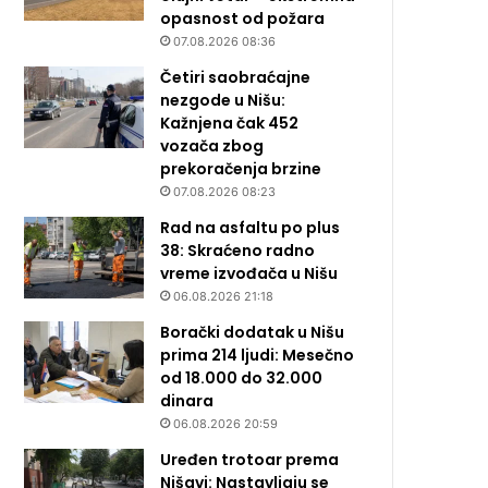
opasnost od požara
07.08.2026 08:36
Četiri saobraćajne
nezgode u Nišu:
Kažnjena čak 452
vozača zbog
prekoračenja brzine
07.08.2026 08:23
Rad na asfaltu po plus
38: Skraćeno radno
vreme izvođača u Nišu
06.08.2026 21:18
Borački dodatak u Nišu
prima 214 ljudi: Mesečno
od 18.000 do 32.000
dinara
06.08.2026 20:59
Uređen trotoar prema
Nišavi: Nastavljaju se