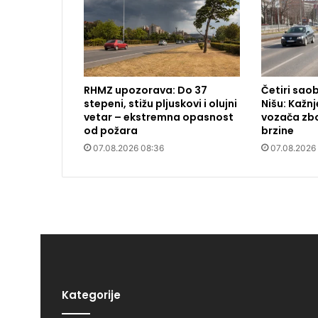
RHMZ upozorava: Do 37
Četiri sao
stepeni, stižu pljuskovi i olujni
Nišu: Kažn
vetar – ekstremna opasnost
vozača zb
od požara
brzine
07.08.2026 08:36
07.08.2026
Kategorije