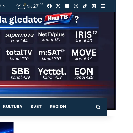
℃
27
Facebook
X
YouTube
Instagram
TikTok
Instagram
Sidebar
RHMZ upozorava: Do 37 stepeni, stižu pljuskovi i olujni vetar – ekstremna opasnost od požara
Niš
KULTURA
SVET
REGION
Pretraži