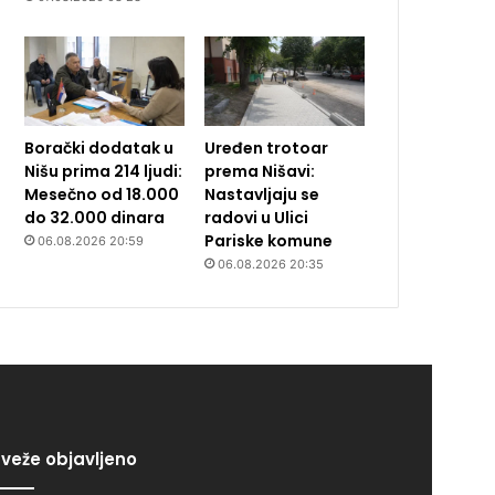
Borački dodatak u
Uređen trotoar
Nišu prima 214 ljudi:
prema Nišavi:
Mesečno od 18.000
Nastavljaju se
do 32.000 dinara
radovi u Ulici
Pariske komune
06.08.2026 20:59
06.08.2026 20:35
veže objavljeno