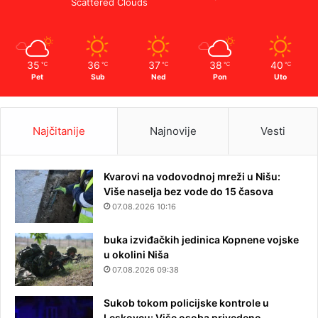
Scattered Clouds
35
36
37
38
40
℃
℃
℃
℃
℃
Pet
Sub
Ned
Pon
Uto
Najčitanije
Najnovije
Vesti
Kvarovi na vodovodnoj mreži u Nišu:
Više naselja bez vode do 15 časova
07.08.2026 10:16
buka izviđačkih jedinica Kopnene vojske
u okolini Niša
07.08.2026 09:38
Sukob tokom policijske kontrole u
Leskovcu: Više osoba privedeno