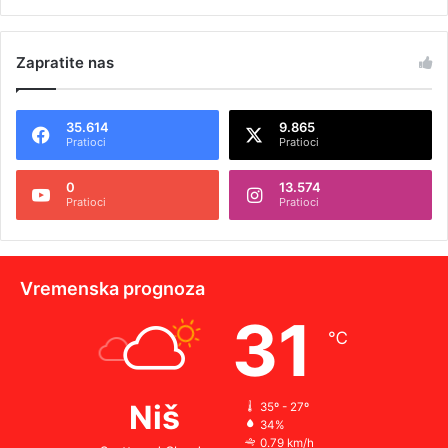
Zapratite nas
35.614
9.865
Pratioci
Pratioci
0
13.574
Pratioci
Pratioci
Vremenska prognoza
31
℃
Niš
35º - 27º
34%
0.79 km/h