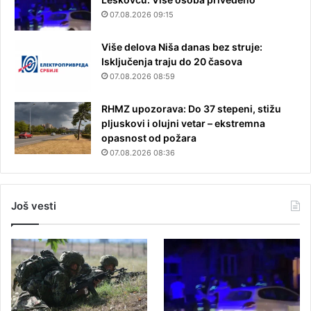
07.08.2026 09:15
Više delova Niša danas bez struje:
Isključenja traju do 20 časova
07.08.2026 08:59
RHMZ upozorava: Do 37 stepeni, stižu
pljuskovi i olujni vetar – ekstremna
opasnost od požara
07.08.2026 08:36
Još vesti