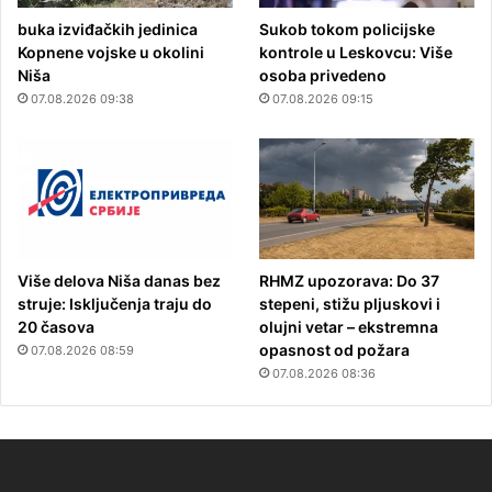
buka izviđačkih jedinica
Sukob tokom policijske
Kopnene vojske u okolini
kontrole u Leskovcu: Više
Niša
osoba privedeno
07.08.2026 09:38
07.08.2026 09:15
Više delova Niša danas bez
RHMZ upozorava: Do 37
struje: Isključenja traju do
stepeni, stižu pljuskovi i
20 časova
olujni vetar – ekstremna
opasnost od požara
07.08.2026 08:59
07.08.2026 08:36