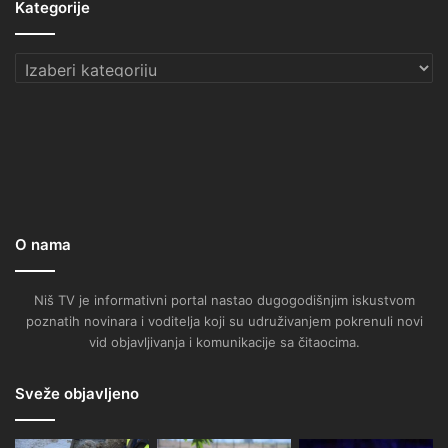
Kategorije
Kategorije
O nama
Niš TV je informativni portal nastao dugogodišnjim iskustvom
poznatih novinara i voditelja koji su udruživanjem pokrenuli novi
vid objavljivanja i komunikacije sa čitaocima.
Sveže objavljeno