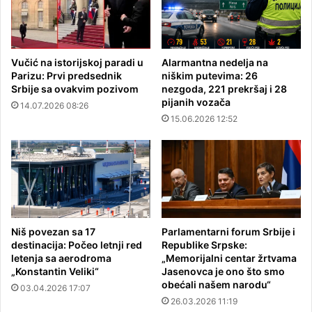
Vučić na istorijskoj paradi u
Alarmantna nedelja na
Parizu: Prvi predsednik
niškim putevima: 26
Srbije sa ovakvim pozivom
nezgoda, 221 prekršaj i 28
pijanih vozača
14.07.2026 08:26
15.06.2026 12:52
Niš povezan sa 17
Parlamentarni forum Srbije i
destinacija: Počeo letnji red
Republike Srpske:
letenja sa aerodroma
„Memorijalni centar žrtvama
„Konstantin Veliki“
Jasenovca je ono što smo
obećali našem narodu“
03.04.2026 17:07
26.03.2026 11:19