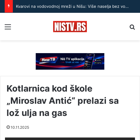
Kvarovi na vodovodnoj mreži u Nišu: Više naselja bez vode do 15 časova
Menu
Pr
Kotlarnica kod škole
„Miroslav Antić“ prelazi sa
lož ulja na gas
10.11.2025