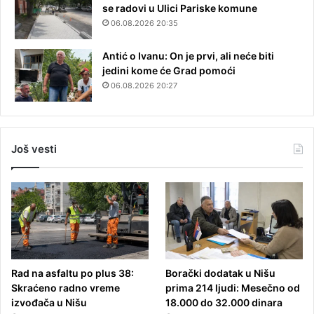
se radovi u Ulici Pariske komune
06.08.2026 20:35
Antić o Ivanu: On je prvi, ali neće biti
jedini kome će Grad pomoći
06.08.2026 20:27
Još vesti
Rad na asfaltu po plus 38:
Borački dodatak u Nišu
Skraćeno radno vreme
prima 214 ljudi: Mesečno od
izvođača u Nišu
18.000 do 32.000 dinara