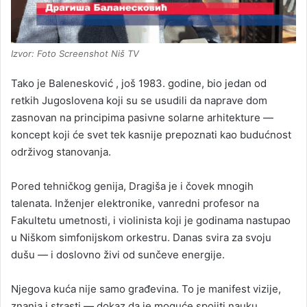
Izvor: Foto Screenshot Niš TV
Tako je Balenesković , još 1983. godine, bio jedan od
retkih Jugoslovena koji su se usudili da naprave dom
zasnovan na principima pasivne solarne arhitekture —
koncept koji će svet tek kasnije prepoznati kao budućnost
održivog stanovanja.
Pored tehničkog genija, Dragiša je i čovek mnogih
talenata. Inženjer elektronike, vanredni profesor na
Fakultetu umetnosti, i violinista koji je godinama nastupao
u Niškom simfonijskom orkestru. Danas svira za svoju
dušu — i doslovno živi od sunčeve energije.
Njegova kuća nije samo građevina. To je manifest vizije,
znanja i strasti — dokaz da je moguće spojiti nauku,