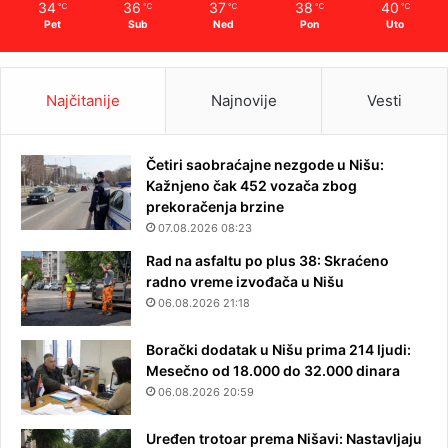
34
36
37
38
40
℃
℃
℃
℃
℃
Pet
Sub
Ned
Pon
Uto
Najčitanije
Najnovije
Vesti
Četiri saobraćajne nezgode u Nišu:
Kažnjeno čak 452 vozača zbog
prekoračenja brzine
07.08.2026 08:23
Rad na asfaltu po plus 38: Skraćeno
radno vreme izvođača u Nišu
06.08.2026 21:18
Borački dodatak u Nišu prima 214 ljudi:
Mesečno od 18.000 do 32.000 dinara
06.08.2026 20:59
Uređen trotoar prema Nišavi: Nastavljaju