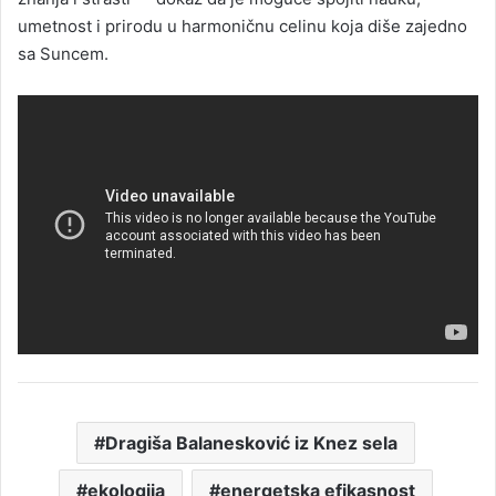
umetnost i prirodu u harmoničnu celinu koja diše zajedno
sa Suncem.
Dragiša Balanesković iz Knez sela
ekologija
energetska efikasnost