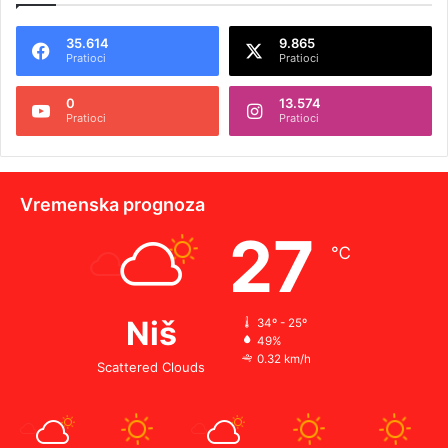
35.614
9.865
Pratioci
Pratioci
0
13.574
Pratioci
Pratioci
Vremenska prognoza
27
℃
Niš
34º - 25º
49%
0.32 km/h
Scattered Clouds