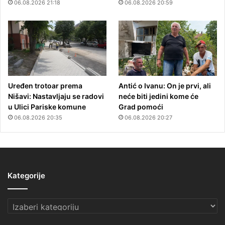
06.08.2026 21:18
06.08.2026 20:59
Uređen trotoar prema
Antić o Ivanu: On je prvi, ali
Nišavi: Nastavljaju se radovi
neće biti jedini kome će
u Ulici Pariske komune
Grad pomoći
06.08.2026 20:35
06.08.2026 20:27
Kategorije
Kategorije