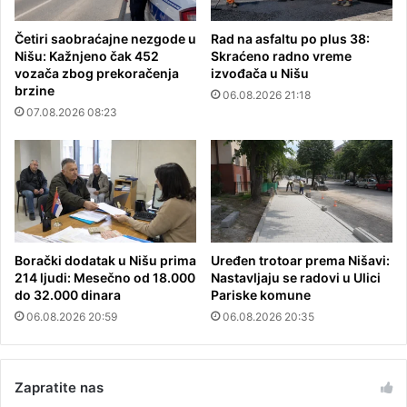
Četiri saobraćajne nezgode u
Rad na asfaltu po plus 38:
Nišu: Kažnjeno čak 452
Skraćeno radno vreme
vozača zbog prekoračenja
izvođača u Nišu
brzine
06.08.2026 21:18
07.08.2026 08:23
Borački dodatak u Nišu prima
Uređen trotoar prema Nišavi:
214 ljudi: Mesečno od 18.000
Nastavljaju se radovi u Ulici
do 32.000 dinara
Pariske komune
06.08.2026 20:59
06.08.2026 20:35
Zapratite nas