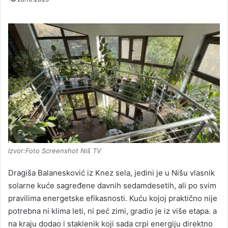
Izvor:Foto Screenshot Niš TV
Dragiša Balanesković iz Knez sela, jedini je u Nišu vlasnik
solarne kuće sagređene davnih sedamdesetih, ali po svim
pravilima energetske efikasnosti. Kuću kojoj praktično nije
potrebna ni klima leti, ni peć zimi, gradio je iz više etapa. a
na kraju dodao i staklenik koji sada crpi energiju direktno