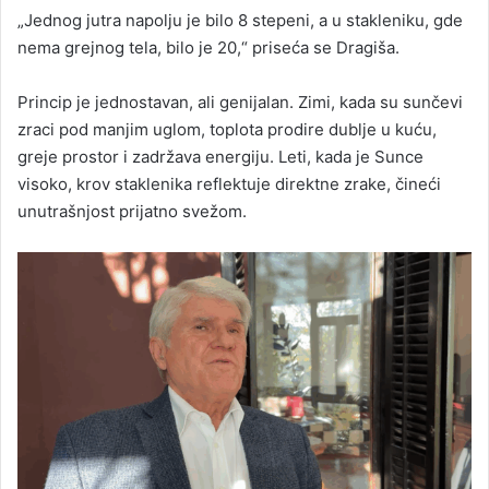
„Jednog jutra napolju je bilo 8 stepeni, a u stakleniku, gde
nema grejnog tela, bilo je 20,“ priseća se Dragiša.
Princip je jednostavan, ali genijalan. Zimi, kada su sunčevi
zraci pod manjim uglom, toplota prodire dublje u kuću,
greje prostor i zadržava energiju. Leti, kada je Sunce
visoko, krov staklenika reflektuje direktne zrake, čineći
unutrašnjost prijatno svežom.