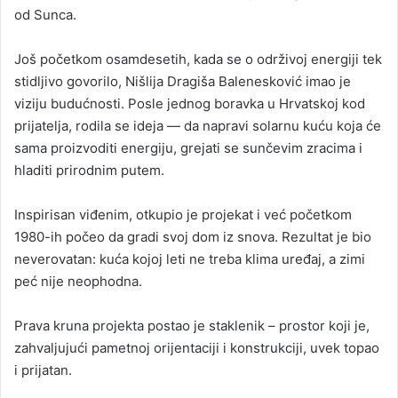
od Sunca.
Još početkom osamdesetih, kada se o održivoj energiji tek
stidljivo govorilo, Nišlija Dragiša Balenesković imao je
viziju budućnosti. Posle jednog boravka u Hrvatskoj kod
prijatelja, rodila se ideja — da napravi solarnu kuću koja će
sama proizvoditi energiju, grejati se sunčevim zracima i
hladiti prirodnim putem.
Inspirisan viđenim, otkupio je projekat i već početkom
1980-ih počeo da gradi svoj dom iz snova. Rezultat je bio
neverovatan: kuća kojoj leti ne treba klima uređaj, a zimi
peć nije neophodna.
Prava kruna projekta postao je staklenik – prostor koji je,
zahvaljujući pametnoj orijentaciji i konstrukciji, uvek topao
i prijatan.