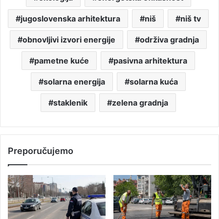
jugoslovenska arhitektura
niš
niš tv
obnovljivi izvori energije
održiva gradnja
pametne kuće
pasivna arhitektura
solarna energija
solarna kuća
staklenik
zelena gradnja
Preporučujemo