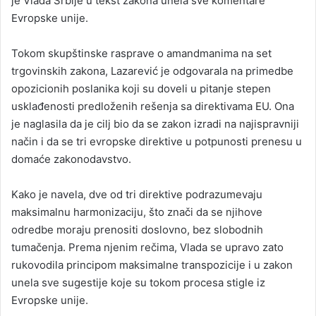
je Vlada Srbije u tekst zakona unela sve komentare
Evropske unije.
Tokom skupštinske rasprave o amandmanima na set
trgovinskih zakona, Lazarević je odgovarala na primedbe
opozicionih poslanika koji su doveli u pitanje stepen
usklađenosti predloženih rešenja sa direktivama EU. Ona
je naglasila da je cilj bio da se zakon izradi na najispravniji
način i da se tri evropske direktive u potpunosti prenesu u
domaće zakonodavstvo.
Kako je navela, dve od tri direktive podrazumevaju
maksimalnu harmonizaciju, što znači da se njihove
odredbe moraju prenositi doslovno, bez slobodnih
tumačenja. Prema njenim rečima, Vlada se upravo zato
rukovodila principom maksimalne transpozicije i u zakon
unela sve sugestije koje su tokom procesa stigle iz
Evropske unije.