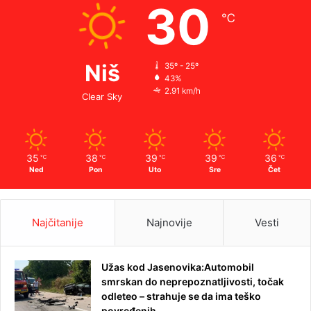
30
℃
Niš
35º - 25º
43%
2.91 km/h
Clear Sky
35
38
39
39
36
℃
℃
℃
℃
℃
Ned
Pon
Uto
Sre
Čet
Najčitanije
Najnovije
Vesti
Užas kod Jasenovika:Automobil
smrskan do neprepoznatljivosti, točak
odleteo – strahuje se da ima teško
povređenih