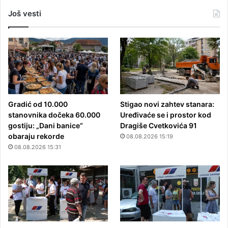
Još vesti
Gradić od 10.000
Stigao novi zahtev stanara:
stanovnika dočeka 60.000
Uređivaće se i prostor kod
gostiju: „Dani banice“
Dragiše Cvetkovića 91
obaraju rekorde
08.08.2026 15:19
08.08.2026 15:31