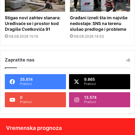
Stigao novi zahtev stanara:
Građani izneli šta im najviše
Uređivaće se i prostor kod
nedostaje: SNS na terenu
Dragiše Cvetkovića 91
slušao predloge i probleme
08.08.2026 15:19
08.08.2026 14:53
Zapratite nas
35.614
9.865
Pratioci
Pratioci
0
13.574
Pratioci
Pratioci
Vremenska prognoza