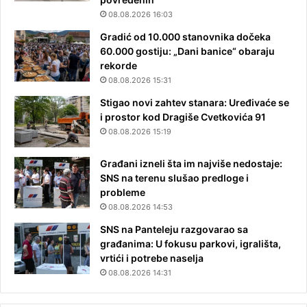
08.08.2026 16:03
Gradić od 10.000 stanovnika dočeka
60.000 gostiju: „Dani banice“ obaraju
rekorde
08.08.2026 15:31
Stigao novi zahtev stanara: Uređivaće se
i prostor kod Dragiše Cvetkovića 91
08.08.2026 15:19
Građani izneli šta im najviše nedostaje:
SNS na terenu slušao predloge i
probleme
08.08.2026 14:53
SNS na Panteleju razgovarao sa
građanima: U fokusu parkovi, igrališta,
vrtići i potrebe naselja
08.08.2026 14:31