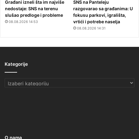
Građani izneli šta im najviše
SNS na Panteleju
nedostaje: SNS na terenu
razgovarao sa građanima: U
slušao predloge i probleme
fokusu parkovi, igrališta,
vrtići i potrebe naselja
08.08.2026 14:53
08.08.2026 14:31
Kategorije
Kategorije
O nama