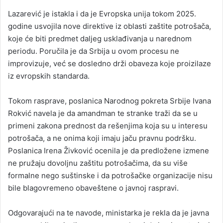
Lazarević je istakla i da je Evropska unija tokom 2025.
godine usvojila nove direktive iz oblasti zaštite potrošača,
koje će biti predmet daljeg usklađivanja u narednom
periodu. Poručila je da Srbija u ovom procesu ne
improvizuje, već se dosledno drži obaveza koje proizilaze
iz evropskih standarda.
Tokom rasprave, poslanica Narodnog pokreta Srbije Ivana
Rokvić navela je da amandman te stranke traži da se u
primeni zakona prednost da rešenjima koja su u interesu
potrošača, a ne onima koji imaju jaču pravnu podršku.
Poslanica Irena Živković ocenila je da predložene izmene
ne pružaju dovoljnu zaštitu potrošačima, da su više
formalne nego suštinske i da potrošačke organizacije nisu
bile blagovremeno obaveštene o javnoj raspravi.
Odgovarajući na te navode, ministarka je rekla da je javna