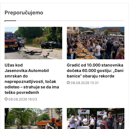
Preporučujemo
Užas kod
Gradić od 10.000 stanovnika
Jasenovika:Automobil
dočeka 60.000 gostiju: „Dani
smrskan do
banice“ obaraju rekorde
neprepoznatljivosti, točak
08.08.2026 15:31
odleteo – strahuje se da ima
teško povređenih
08.08.2026 16:03