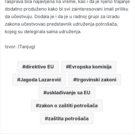
rasprava bila najavljena na vreme, kao i da je njeno trajanje
dodatno produženo kako bi svi zainteresovani imali priliku
da učestvuju. Dodala je i da je u radnoj grupi za izradu
zakona učestvovao predstavnik udruženja potrošača,
kojeg su delegirala sama udruženja.
Izvor: (Tanjug)
direktive EU
Evropska komisija
Jagoda Lazarević
trgovinski zakoni
usklađivanje sa EU
zakon o zaštiti potrošača
zaštita potrošača