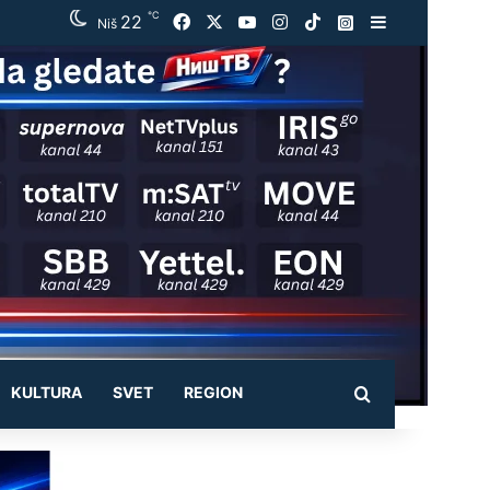
℃
22
Facebook
X
YouTube
Instagram
TikTok
Instagram
Sidebar
Niš
KULTURA
SVET
REGION
Pretraži