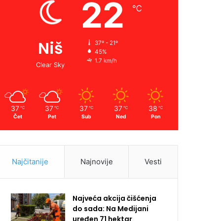
22
℃
Niš
37º - 21º
45%
1.7 km/h
Clear Sky
37
37
37
37
38
℃
℃
℃
℃
℃
Čet
Pet
Sub
Ned
Pon
Najčitanije
Najnovije
Vesti
Najveća akcija čišćenja
do sada: Na Medijani
uređen 71 hektar