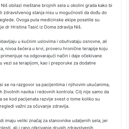
iš obilazi meštane brojnih sela u okolini grada kako bi
 ili zdravstvenog stanja nisu u mogućnosti da dođu do
eglede. Ovoga puta medicinske ekipe posetile su
je dr Hristina Tasić iz Doma zdravlja Niš.
obavljaju u kućnim uslovima i obuhvataju osnovne, ali
, nivoa šećera u krvi, proveru hronične terapije koju
ja primenjuje na odgovarajući način i daje očekivane
e u vezi sa terapijom, kao i preporuke za dodatne
si se na razgovor sa pacijentima i njihovim ukućanima,
 životnih navika i redovnih kontrola. Cilj nije samo da
a se kod pacijenata razvije svest o tome koliko su
regledi važni za očuvanje zdravlja.
i imaju veliki značaj za stanovnike udaljenih sela, jer
esti, ali i rano otkrivanje drugih zdravstvenih