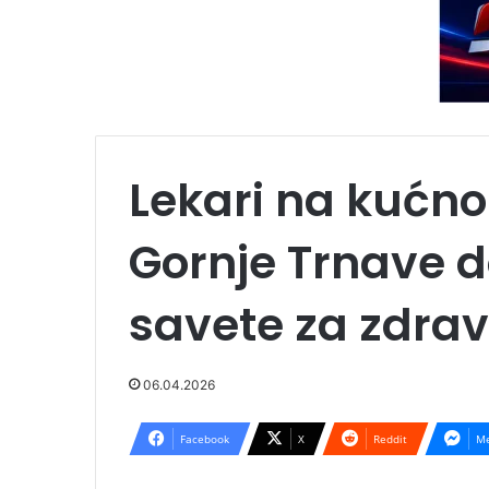
Lekari na kućn
Gornje Trnave do
savete za zdravi
06.04.2026
Facebook
X
Reddit
Me