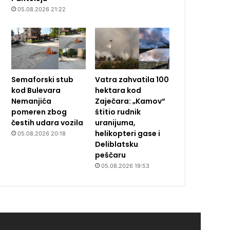
05.08.2026 21:22
Semaforski stub
Vatra zahvatila 100
kod Bulevara
hektara kod
Nemanjića
Zaječara: „Kamov“
pomeren zbog
štitio rudnik
čestih udara vozila
uranijuma,
helikopteri gase i
05.08.2026 20:18
Deliblatsku
peščaru
05.08.2026 19:53