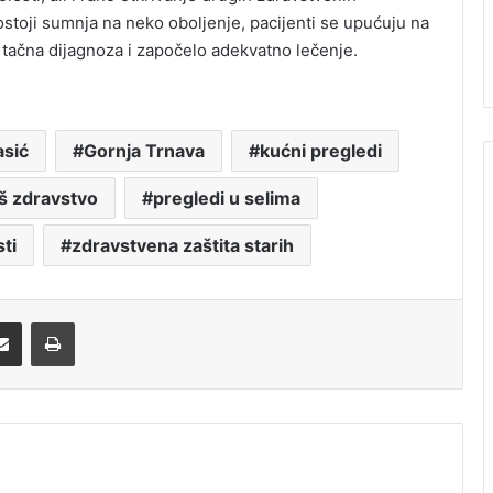
stoji sumnja na neko oboljenje, pacijenti se upućuju na
a tačna dijagnoza i započelo adekvatno lečenje.
asić
Gornja Trnava
kućni pregledi
š zdravstvo
pregledi u selima
ti
zdravstvena zaštita starih
Share via Email
Print