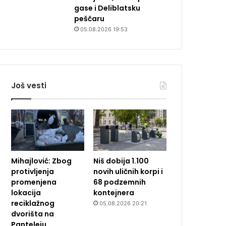
gase i Deliblatsku
peščaru
05.08.2026 19:53
Još vesti
Mihajlović: Zbog
Niš dobija 1.100
protivljenja
novih uličnih korpi i
promenjena
68 podzemnih
lokacija
kontejnera
reciklažnog
05.08.2026 20:21
dvorišta na
Panteleju