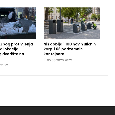
 Zbog protivljenja
Niš dobija 1.100 novih uličnih
 lokacija
korpi i 68 podzemnih
g dvorišta na
kontejnera
05.08.2026 20:21
 21:22