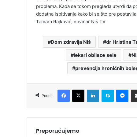
problema. Kada se tokom pregleda utvrdi da po
dodatna ispitivanja kako bi se što pre postavil
Tamara Rajković, novinar Niš TV
Dom zdravlja Niš
dr Hristina T
lekari obilaze sela
Ni
prevencija hroničnih boles
Facebook
X
LinkedIn
Skype
Messenger
Podeli
Preporučujemo