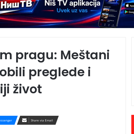
om pragu: Meštani
bili preglede i
ji život
ssenger
Share via Email