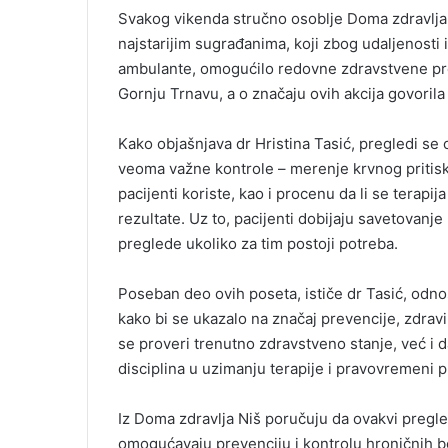
Svakog vikenda stručno osoblje Doma zdravlja N
najstarijim sugrađanima, koji zbog udaljenosti
ambulante, omogućilo redovne zdravstvene pr
Gornju Trnavu, a o značaju ovih akcija govorila 
Kako objašnjava dr Hristina Tasić, pregledi se 
veoma važne kontrole – merenje krvnog pritiska
pacijenti koriste, kao i procenu da li se terapi
rezultate. Uz to, pacijenti dobijaju savetovanj
preglede ukoliko za tim postoji potreba.
Poseban deo ovih poseta, ističe dr Tasić, odno
kako bi se ukazalo na značaj prevencije, zdravih
se proveri trenutno zdravstveno stanje, već i d
disciplina u uzimanju terapije i pravovremeni p
Iz Doma zdravlja Niš poručuju da ovakvi pregled
omogućavaju prevenciju i kontrolu hroničnih bol