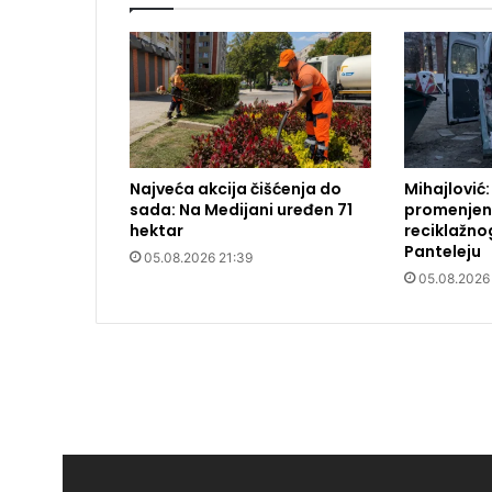
Najveća akcija čišćenja do
Mihajlović:
sada: Na Medijani uređen 71
promenjena
hektar
reciklažno
Panteleju
05.08.2026 21:39
05.08.2026