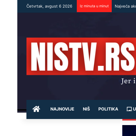
Četvrtak, avgust 6 2026
Iz minuta u minut
Najveća akc
POČETNA
NAJNOVIJE
NIŠ
POLITIKA
U