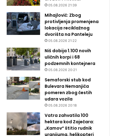
05.08.2026 21:39
Mihajlović: Zbog
protivljenja promenjena
lokacija reciklažnog
dvorišta na Panteleju
05.08.2026 21:22
Niš dobija 1.100 novih
uličnih korpi i 68
podzemnih kontejnera
05.08.2026 20:21
Semaforski stub kod
Bulevara Nemanjića
pomeren zbog čestih
udara vozila
05.08.2026 20:18
Vatra zahvatila 100
hektara kod Zaječara:
„Kamov“ štitio rudnik
uranijuma, helikopteri