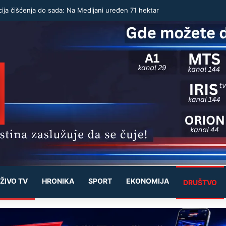
ija čišćenja do sada: Na Medijani uređen 71 hektar
ŽIVO TV
HRONIKA
SPORT
EKONOMIJA
DRUŠTVO