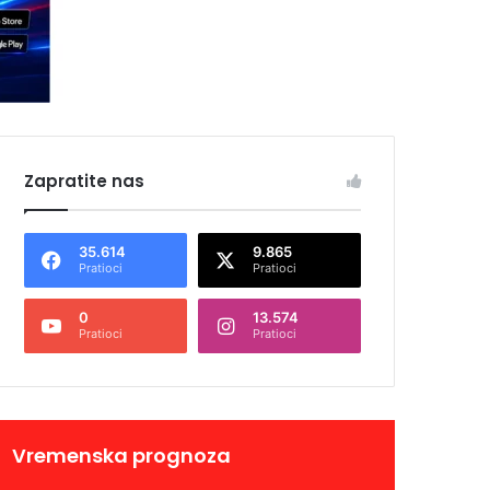
Zapratite nas
35.614
9.865
Pratioci
Pratioci
0
13.574
Pratioci
Pratioci
Vremenska prognoza