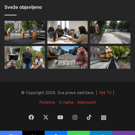
Sveže objavljeno
© Copyright 2026, Sva prava zadržava |
Niš TV
|
Početna
O nama
Impresum
Facebook
X
YouTube
Instagram
TikTok
Instagram