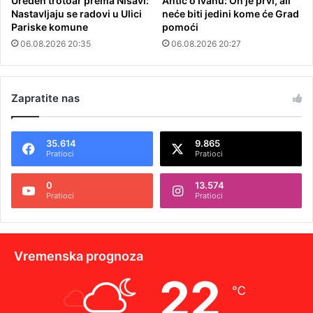
Uređen trotoar prema Nišavi:
Antić o Ivanu: On je prvi, ali
Nastavljaju se radovi u Ulici
neće biti jedini kome će Grad
Pariske komune
pomoći
06.08.2026 20:35
06.08.2026 20:27
Zapratite nas
35.614
9.865
Pratioci
Pratioci
0
13.574
Pratioci
Pratioci
Vremenska prognoza
22
℃