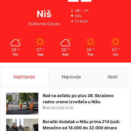
Niš
36º - 21º
63%
2.1 km/h
Scattered Clouds
36
37
36
38
40
℃
℃
℃
℃
℃
Pet
Sub
Ned
Pon
Uto
Najčitanije
Najnovije
Vesti
Rad na asfaltu po plus 38: Skraćeno
radno vreme izvođača u Nišu
06.08.2026 21:18
Borački dodatak u Nišu prima 214 ljudi:
Mesečno od 18.000 do 32.000 dinara