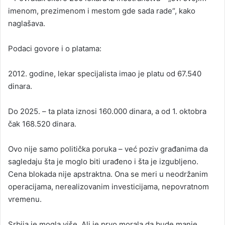
imenom, prezimenom i mestom gde sada rade“, kako
naglašava.
Podaci govore i o platama:
2012. godine, lekar specijalista imao je platu od 67.540
dinara.
Do 2025. – ta plata iznosi 160.000 dinara, a od 1. oktobra
čak 168.520 dinara.
Ovo nije samo politička poruka – već poziv građanima da
sagledaju šta je moglo biti urađeno i šta je izgubljeno.
Cena blokada nije apstraktna. Ona se meri u neodržanim
operacijama, nerealizovanim investicijama, nepovratnom
vremenu.
Srbija je mogla više. Ali je prvo morala da bude manje