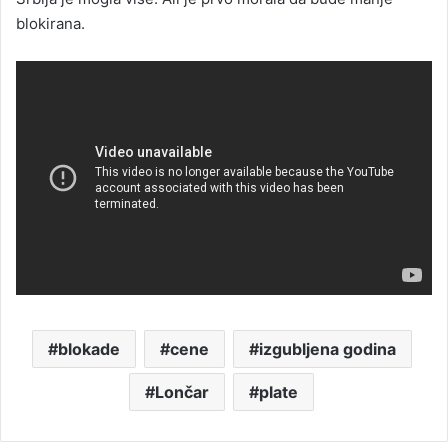
blokirana.
blokade
cene
izgubljena godina
Lončar
plate