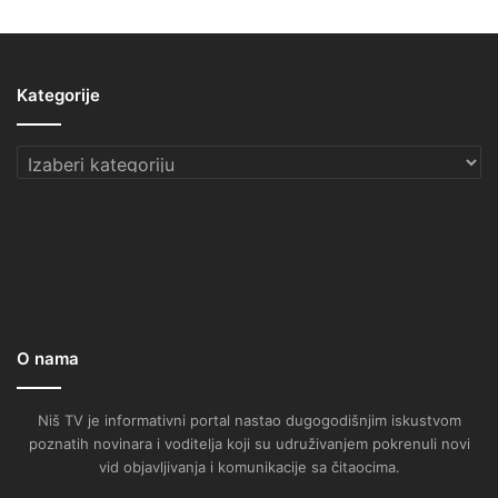
Kategorije
Kategorije
O nama
Niš TV je informativni portal nastao dugogodišnjim iskustvom
poznatih novinara i voditelja koji su udruživanjem pokrenuli novi
vid objavljivanja i komunikacije sa čitaocima.