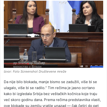
Izvor: Foto Screenshot Društevene mreže
Da nije bilo blokada, manje bismo se zadužili, više bi se
ulagalo, više bi se radilo.“ Tim rečima je jasno ocrtano
kako bi izgledala Srbija bez veštačkih kočnica koje traju
već skoro godinu dana. Prema rečima predstavnika vlasti,
ove blokade su zemlju vratile unazad — čak četiri do pet