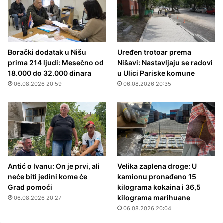
Borački dodatak u Nišu
Uređen trotoar prema
prima 214 ljudi: Mesečno od
Nišavi: Nastavljaju se radovi
18.000 do 32.000 dinara
u Ulici Pariske komune
06.08.2026 20:59
06.08.2026 20:35
Antić o Ivanu: On je prvi, ali
Velika zaplena droge: U
neće biti jedini kome će
kamionu pronađeno 15
Grad pomoći
kilograma kokaina i 36,5
kilograma marihuane
06.08.2026 20:27
06.08.2026 20:04