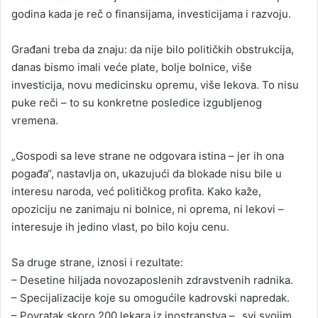
godina kada je reč o finansijama, investicijama i razvoju.
Građani treba da znaju: da nije bilo političkih obstrukcija,
danas bismo imali veće plate, bolje bolnice, više
investicija, novu medicinsku opremu, više lekova. To nisu
puke reči – to su konkretne posledice izgubljenog
vremena.
„Gospodi sa leve strane ne odgovara istina – jer ih ona
pogađa“, nastavlja on, ukazujući da blokade nisu bile u
interesu naroda, već političkog profita. Kako kaže,
opoziciju ne zanimaju ni bolnice, ni oprema, ni lekovi –
interesuje ih jedino vlast, po bilo koju cenu.
Sa druge strane, iznosi i rezultate:
– Desetine hiljada novozaposlenih zdravstvenih radnika.
– Specijalizacije koje su omogućile kadrovski napredak.
– Povratak skoro 200 lekara iz inostranstva – „svi svojim