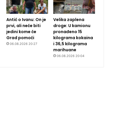
Antić o Ivanu: On je
Velika zaplena
prvi, ali neće biti
droge: U kamionu
jedini kome će
pronađeno 15
Grad pomoći
kilograma kokaina
i 36,5 kilograma
06.08.2026 20:27
marihuane
06.08.2026 20:04