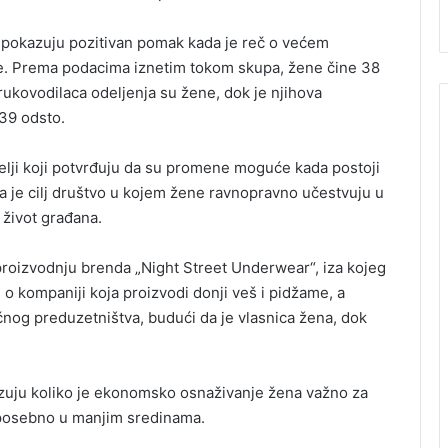
i pokazuju pozitivan pomak kada je reč o većem
enice. Prema podacima iznetim tokom skupa, žene čine 38
rukovodilaca odeljenja su žene, dok je njihova
 39 odsto.
elji koji potvrđuju da su promene moguće kada postoji
da je cilj društvo u kojem žene ravnopravno učestvuju u
 život građana.
 proizvodnju brenda „Night Street Underwear“, iza kojeg
e o kompaniji koja proizvodi donji veš i pidžame, a
nog preduzetništva, budući da je vlasnica žena, dok
kazuju koliko je ekonomsko osnaživanje žena važno za
, posebno u manjim sredinama.