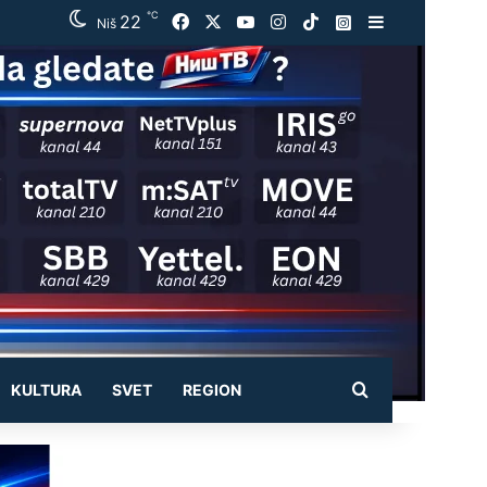
℃
22
Facebook
X
YouTube
Instagram
TikTok
Instagram
Sidebar
Niš
Pretraži
KULTURA
SVET
REGION