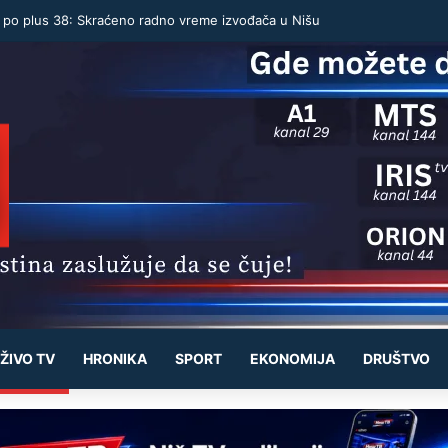
u po plus 38: Skraćeno radno vreme izvođača u Nišu
ŽIVO TV
HRONIKA
SPORT
EKONOMIJA
DRUŠTVO