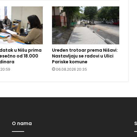
datak u Nišu prima
Uređen trotoar prema Nišavi:
 Mesečno od 18.000
Nastavljaju se radovi u Ulici
dinara
Pariske komune
 20:59
06.08.2026 20:35
O nama
S