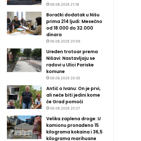
06.08.2026 21:18
Borački dodatak u Nišu
prima 214 ljudi: Mesečno
od 18.000 do 32.000
dinara
06.08.2026 20:59
Uređen trotoar prema
Nišavi: Nastavljaju se
radovi u Ulici Pariske
komune
06.08.2026 20:35
Antić o Ivanu: On je prvi,
ali neće biti jedini kome
će Grad pomoći
06.08.2026 20:27
Velika zaplena droge: U
kamionu pronađeno 15
kilograma kokaina i 36,5
kilograma marihuane