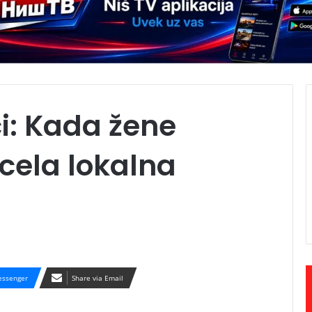
i: Kada žene
 cela lokalna
ssenger
Share via Email