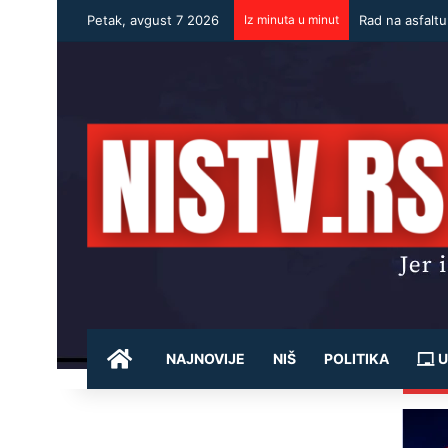
Petak, avgust 7 2026
Iz minuta u minut
Rad na asfalt
POČETNA
NAJNOVIJE
NIŠ
POLITIKA
U