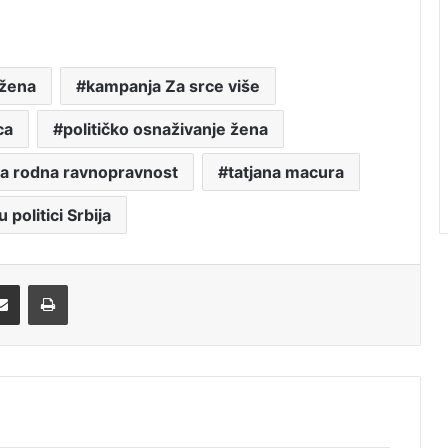
 žena
kampanja Za srce više
ca
političko osnaživanje žena
ca rodna ravnopravnost
tatjana macura
 politici Srbija
Share via Email
Print