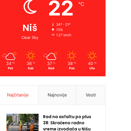
22
℃
Niš
34º - 21º
70%
1.27 km/h
Clear Sky
34
36
37
38
40
℃
℃
℃
℃
℃
Pet
Sub
Ned
Pon
Uto
Najčitanije
Najnovije
Vesti
Rad na asfaltu po plus
38: Skraćeno radno
vreme izvođača u Nišu