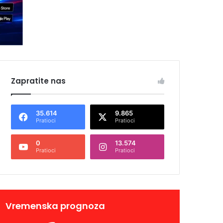
Zapratite nas
35.614
9.865
Pratioci
Pratioci
0
13.574
Pratioci
Pratioci
Vremenska prognoza