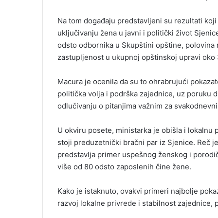
Na tom događaju predstavljeni su rezultati koj
uključivanju žena u javni i politički život Sj
odsto odbornika u Skupštini opštine, polovina 
zastupljenost u ukupnoj opštinskoj upravi oko
Macura je ocenila da su to ohrabrujući pokazat
politička volja i podrška zajednice, uz poruku 
odlučivanju o pitanjima važnim za svakodnevni
U okviru posete, ministarka je obišla i lokalnu
stoji preduzetnički bračni par iz Sjenice. Reč j
predstavlja primer uspešnog ženskog i porodič
više od 80 odsto zaposlenih čine žene.
Kako je istaknuto, ovakvi primeri najbolje po
razvoj lokalne privrede i stabilnost zajednice