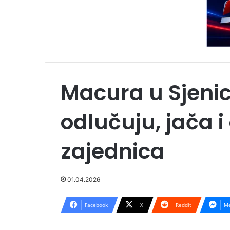
Macura u Sjenic
odlučuju, jača i
zajednica
01.04.2026
Facebook
X
Reddit
Me