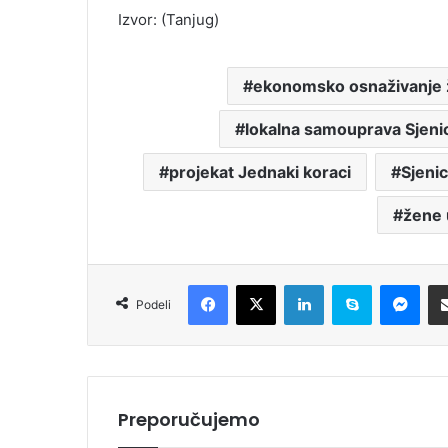
Izvor: (Tanjug)
ekonomsko osnaživanje
lokalna samouprava Sjeni
projekat Jednaki koraci
Sjeni
žene u
Facebook
X
LinkedIn
Skype
Messenger
Podeli
Preporučujemo