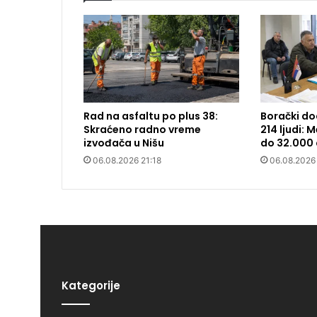
Rad na asfaltu po plus 38:
Borački do
Skraćeno radno vreme
214 ljudi:
izvođača u Nišu
do 32.000 
06.08.2026 21:18
06.08.2026
Kategorije