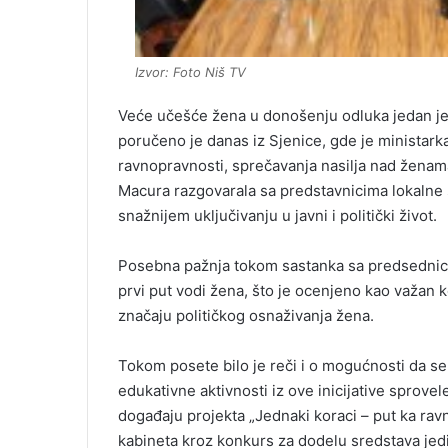
Izvor: Foto Niš TV
Veće učešće žena u donošenju odluka jedan je 
poručeno je danas iz Sjenice, gde je ministark
ravnopravnosti, sprečavanja nasilja nad ženam
Macura razgovarala sa predstavnicima lokalne
snažnijem uključivanju u javni i politički život.
Posebna pažnja tokom sastanka sa predsednico
prvi put vodi žena, što je ocenjeno kao važan 
značaju političkog osnaživanja žena.
Tokom posete bilo je reči i o mogućnosti da se 
edukativne aktivnosti iz ove inicijative sprovele
događaju projekta „Jednaki koraci – put ka rav
kabineta kroz konkurs za dodelu sredstava je