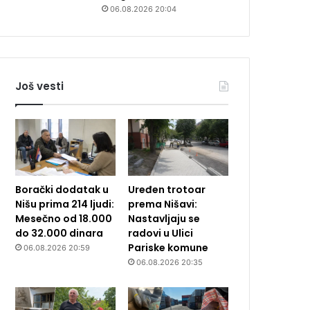
06.08.2026 20:04
Još vesti
Borački dodatak u
Uređen trotoar
Nišu prima 214 ljudi:
prema Nišavi:
Mesečno od 18.000
Nastavljaju se
do 32.000 dinara
radovi u Ulici
Pariske komune
06.08.2026 20:59
06.08.2026 20:35