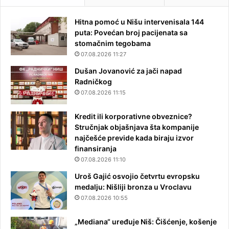
Hitna pomoć u Nišu intervenisala 144
puta: Povećan broj pacijenata sa
stomačnim tegobama
07.08.2026 11:27
Dušan Jovanović za jači napad
Radničkog
07.08.2026 11:15
Kredit ili korporativne obveznice?
Stručnjak objašnjava šta kompanije
najčešće previde kada biraju izvor
finansiranja
07.08.2026 11:10
Uroš Gajić osvojio četvrtu evropsku
medalju: Nišliji bronza u Vroclavu
07.08.2026 10:55
„Mediana“ uređuje Niš: Čišćenje, košenje