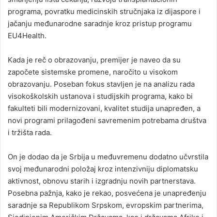
programa, povratku medicinskih stručnjaka iz dijaspore i
jačanju međunarodne saradnje kroz pristup programu
EU4Health.
Kada je reč o obrazovanju, premijer je naveo da su
započete sistemske promene, naročito u visokom
obrazovanju. Poseban fokus stavljen je na analizu rada
visokoškolskih ustanova i studijskih programa, kako bi
fakulteti bili modernizovani, kvalitet studija unapređen, a
novi programi prilagođeni savremenim potrebama društva
i tržišta rada.
On je dodao da je Srbija u međuvremenu dodatno učvrstila
svoj međunarodni položaj kroz intenzivniju diplomatsku
aktivnost, obnovu starih i izgradnju novih partnerstava.
Posebna pažnja, kako je rekao, posvećena je unapređenju
saradnje sa Republikom Srpskom, evropskim partnerima,