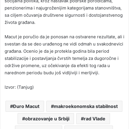
socijalna politika, kroz nastavak podrške porodicama,
penzionerima i najugroženijim kategorijama stanovništva,
sa ciljem očuvanja društvene sigurnosti i dostojanstvenog
života građana.
Macut je poručio da je ponosan na ostvarene rezultate, ali i
svestan da se deo urađenog ne vidi odmah u svakodnevici
građana. Ocenio je da je protekla godina bila period
stabilizacije i postavljanja čvrstih temelja za dugoročne i
održive promene, uz očekivanje da efekti tog rada u
narednom periodu budu još vidljiviji i merljiviji.
Izvor: (Tanjug)
Đuro Macut
makroekonomska stabilnost
obrazovanje u Srbiji
rad Vlade