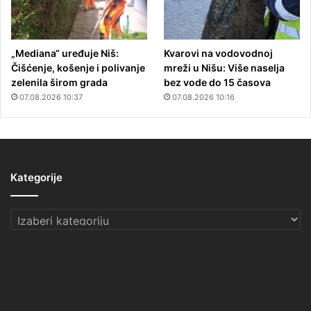
„Mediana“ uređuje Niš:
Kvarovi na vodovodnoj
Čišćenje, košenje i polivanje
mreži u Nišu: Više naselja
zelenila širom grada
bez vode do 15 časova
07.08.2026 10:37
07.08.2026 10:16
Kategorije
Kategorije