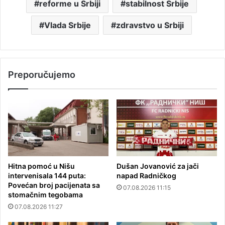
reforme u Srbiji
stabilnost Srbije
Vlada Srbije
zdravstvo u Srbiji
Preporučujemo
Hitna pomoć u Nišu
Dušan Jovanović za jači
intervenisala 144 puta:
napad Radničkog
Povećan broj pacijenata sa
07.08.2026 11:15
stomačnim tegobama
07.08.2026 11:27