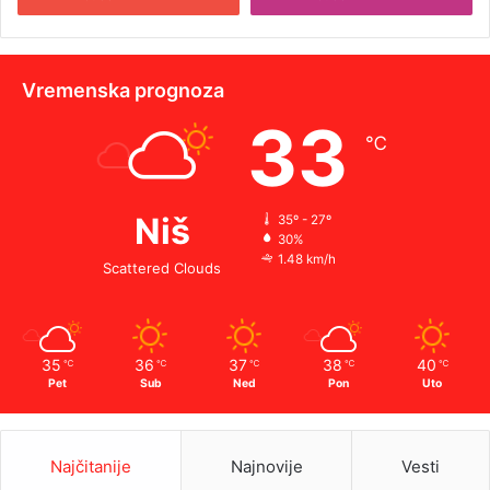
Vremenska prognoza
33
℃
Niš
35º - 27º
30%
1.48 km/h
Scattered Clouds
35
36
37
38
40
℃
℃
℃
℃
℃
Pet
Sub
Ned
Pon
Uto
Najčitanije
Najnovije
Vesti