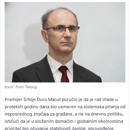
Izvor: Foto Tanjug
Premijer Srbije Đuro Macut poručio je da je rad Vlade u
proteklih godinu dana bio usmeren na sistemska pitanja od
neposrednog značaja za građane, a ne na dnevnu politiku,
ističući da je u složenim domaćim i globalnim okolnostima
prioritet bio očuvanje stabilnosti zemlje, sprovođenje