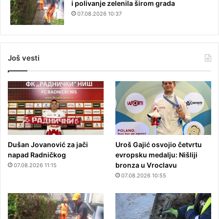
i polivanje zelenila širom grada
07.08.2026 10:37
Još vesti
Dušan Jovanović za jači
Uroš Gajić osvojio četvrtu
napad Radničkog
evropsku medalju: Nišliji
bronza u Vroclavu
07.08.2026 11:15
07.08.2026 10:55