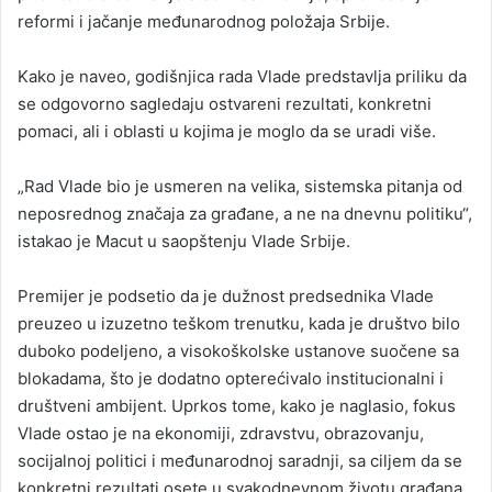
reformi i jačanje međunarodnog položaja Srbije.
Kako je naveo, godišnjica rada Vlade predstavlja priliku da
se odgovorno sagledaju ostvareni rezultati, konkretni
pomaci, ali i oblasti u kojima je moglo da se uradi više.
„Rad Vlade bio je usmeren na velika, sistemska pitanja od
neposrednog značaja za građane, a ne na dnevnu politiku“,
istakao je Macut u saopštenju Vlade Srbije.
Premijer je podsetio da je dužnost predsednika Vlade
preuzeo u izuzetno teškom trenutku, kada je društvo bilo
duboko podeljeno, a visokoškolske ustanove suočene sa
blokadama, što je dodatno opterećivalo institucionalni i
društveni ambijent. Uprkos tome, kako je naglasio, fokus
Vlade ostao je na ekonomiji, zdravstvu, obrazovanju,
socijalnoj politici i međunarodnoj saradnji, sa ciljem da se
konkretni rezultati osete u svakodnevnom životu građana.