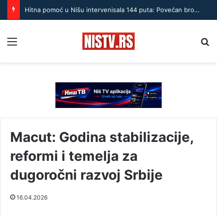
Hitna pomoć u Nišu intervenisala 144 puta: Povećan broj pacijenata sa stomačnim tegobama
Menu
Pr
Macut: Godina stabilizacije,
reformi i temelja za
dugoročni razvoj Srbije
16.04.2026