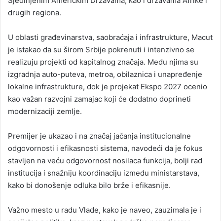
Sjedinjenim Američkim Državama, kao i državama Afrike i
drugih regiona.
U oblasti građevinarstva, saobraćaja i infrastrukture, Macut
je istakao da su širom Srbije pokrenuti i intenzivno se
realizuju projekti od kapitalnog značaja. Među njima su
izgradnja auto-puteva, metroa, obilaznica i unapređenje
lokalne infrastrukture, dok je projekat Ekspo 2027 ocenio
kao važan razvojni zamajac koji će dodatno doprineti
modernizaciji zemlje.
Premijer je ukazao i na značaj jačanja institucionalne
odgovornosti i efikasnosti sistema, navodeći da je fokus
stavljen na veću odgovornost nosilaca funkcija, bolji rad
institucija i snažniju koordinaciju između ministarstava,
kako bi donošenje odluka bilo brže i efikasnije.
Važno mesto u radu Vlade, kako je naveo, zauzimala je i