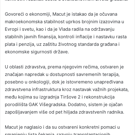
Govoreći o ekonomiji, Macut je istakao da je očuvana
makroekonomska stabilnost uprkos brojnim izazovima u
Evropi i svetu, kao i da je Vlada radila na održavanju
stabilnih javnih finansija, kontroli inflacije i nastavku rasta
plata i penzija, uz zaštitu životnog standarda građana i
ekonomske sigurnosti države.
U oblasti zdravstva, prema njegovim rečima, ostvaren je
značajan napredak u dostupnosti savremenih terapija,
posebno u onkologiji, dok je istovremeno unapređivana
zdravstvena infrastruktura kroz nastavak važnih projekata,
među kojima su izgradnja Tiršove 2 i rekonstrukcija
porodilišta GAK Višegradska. Dodatno, sistem je ojačan
zapošljavanjem više od pet hiljada zdravstvenih radnika.
Macut je naglasio i da su ostvareni konkretni pomaci u
smanjenju lista čekanja, razvoju transplantacionih