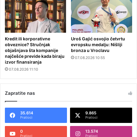
Kredit ili korporativne
Uroš Gajić osvojio četvrtu
obveznice? Stručnjak
evropsku medalju: Nišliji
objašnjava šta kompanije
bronza u Vroclavu
najčešće previde kada biraju
07.08.2026 10:55
izvor finansiranja
07.08.2026 11:10
Zapratite nas
35.614
9.865
Pratioci
Pratioci
0
13.574
Pratioci
Pratioci