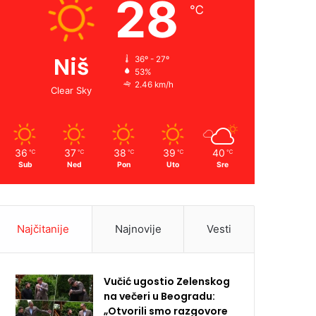
28
℃
Niš
36º - 27º
53%
2.46 km/h
Clear Sky
36
37
38
39
40
℃
℃
℃
℃
℃
Sub
Ned
Pon
Uto
Sre
Najčitanije
Najnovije
Vesti
Vučić ugostio Zelenskog
na večeri u Beogradu:
„Otvorili smo razgovore