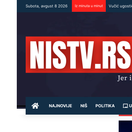
Subota, avgust 8 2026
Iz minuta u minut
POČETNA
NAJNOVIJE
NIŠ
POLITIKA
U