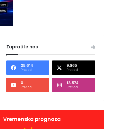
Zapratite nas
35.614
9.865
Pratioci
Pratioci
0
13.574
Pratioci
Pratioci
Vremenska prognoza