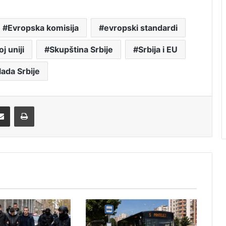
Evropska komisija
evropski standardi
j uniji
Skupština Srbije
Srbija i EU
lada Srbije
Share via Email
Print