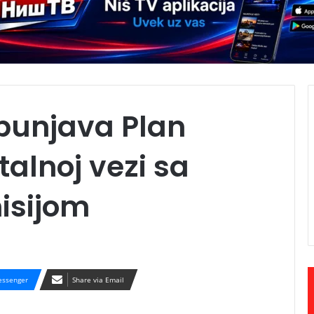
spunjava Plan
talnoj vezi sa
isijom
ssenger
Share via Email