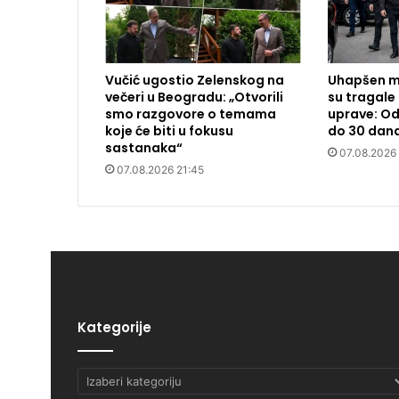
Vučić ugostio Zelenskog na
Uhapšen m
večeri u Beogradu: „Otvorili
su tragale 
smo razgovore o temama
uprave: Od
koje će biti u fokusu
do 30 dan
sastanaka“
07.08.2026
07.08.2026 21:45
Kategorije
Kategorije