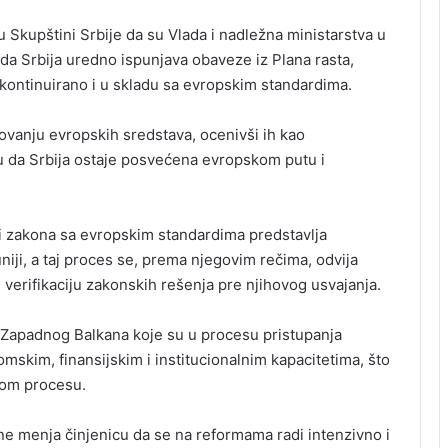
u Skupštini Srbije da su Vlada i nadležna ministarstva u
da Srbija uredno ispunjava obaveze iz Plana rasta,
 kontinuirano i u skladu sa evropskim standardima.
anju evropskih sredstava, ocenivši ih kao
u da Srbija ostaje posvećena evropskom putu i
 i zakona sa evropskim standardima predstavlja
iji, a taj proces se, prema njegovim rečima, odvija
verifikaciju zakonskih rešenja pre njihovog usvajanja.
 Zapadnog Balkana koje su u procesu pristupanja
omskim, finansijskim i institucionalnim kapacitetima, što
kom procesu.
a ne menja činjenicu da se na reformama radi intenzivno i