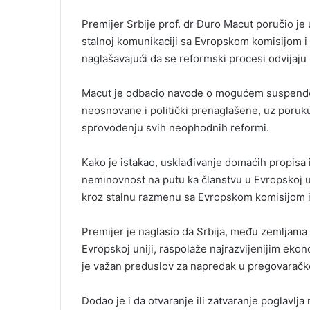
Premijer Srbije prof. dr Đuro Macut poručio je 
stalnoj komunikaciji sa Evropskom komisijom i 
naglašavajući da se reformski procesi odvijaju
Macut je odbacio navode o mogućem suspendov
neosnovane i politički prenaglašene, uz poruk
sprovođenju svih neophodnih reformi.
Kako je istakao, usklađivanje domaćih propisa
neminovnost na putu ka članstvu u Evropskoj un
kroz stalnu razmenu sa Evropskom komisijom i 
Premijer je naglasio da Srbija, među zemljama
Evropskoj uniji, raspolaže najrazvijenijim ekon
je važan preduslov za napredak u pregovarač
Dodao je i da otvaranje ili zatvaranje poglavlj