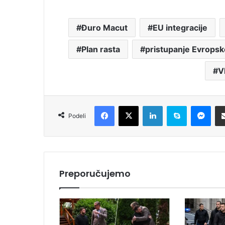
Đuro Macut
EU integracije
Plan rasta
pristupanje Evropsko
V
Facebook
X
LinkedIn
Skype
Messenger
Podeli
Preporučujemo