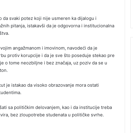
o da svaki potez koji nije usmeren ka dijalogu i
h pitanja, istakavši da je odgovorna i institucionalna
štva.
 svojim angažmanom i imovinom, navodeći da je
bu protiv korupcije i da je sve što poseduje stekao pre
ije o tome neozbiljne i bez značaja, uz poziv da se u
ton.
cut je istakao da visoko obrazovanje mora ostati
studentima.
i sa političkim delovanjem, kao i da institucije treba
ira, bez zloupotrebe studenata u političke svrhe.