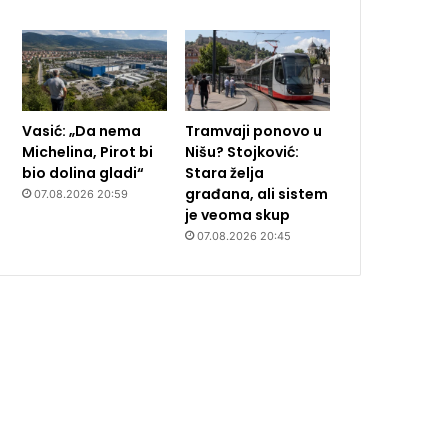
Vasić: „Da nema
Tramvaji ponovo u
Michelina, Pirot bi
Nišu? Stojković:
bio dolina gladi“
Stara želja
građana, ali sistem
07.08.2026 20:59
je veoma skup
07.08.2026 20:45