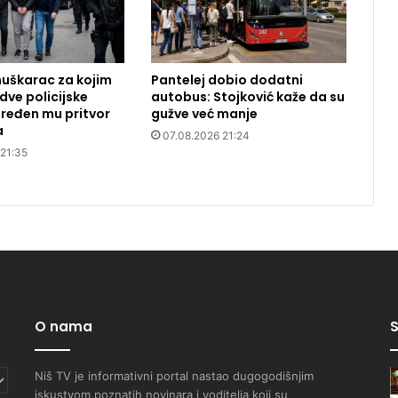
uškarac za kojim
Pantelej dobio dodatni
dve policijske
autobus: Stojković kaže da su
ređen mu pritvor
gužve već manje
a
07.08.2026 21:24
 21:35
O nama
S
Niš TV je informativni portal nastao dugogodišnjim
iskustvom poznatih novinara i voditelja koji su