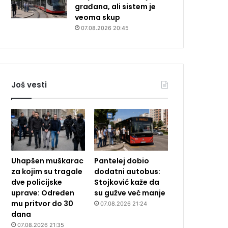
građana, ali sistem je
veoma skup
07.08.2026 20:45
Još vesti
Uhapšen muškarac
Pantelej dobio
za kojim su tragale
dodatni autobus:
dve policijske
Stojković kaže da
uprave: Određen
su gužve već manje
mu pritvor do 30
07.08.2026 21:24
dana
07.08.2026 21:35