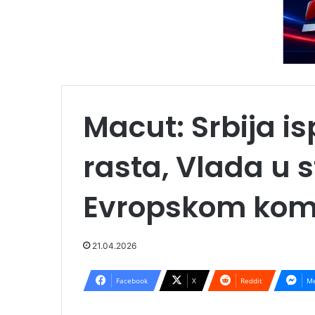
Macut: Srbija i
rasta, Vlada u s
Evropskom kom
21.04.2026
Facebook
X
Reddit
Me