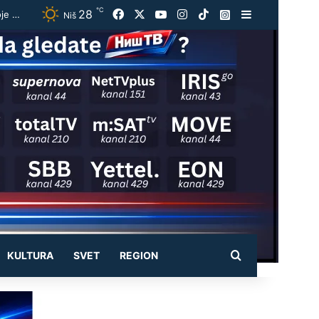
℃
28
Facebook
X
YouTube
Instagram
TikTok
Instagram
Sidebar
Vučić ugostio Zelenskog na večeri u Beogradu: „Otvorili smo razgovore o temama koje će biti u fokusu sastanaka“
Niš
Pretraži
KULTURA
SVET
REGION