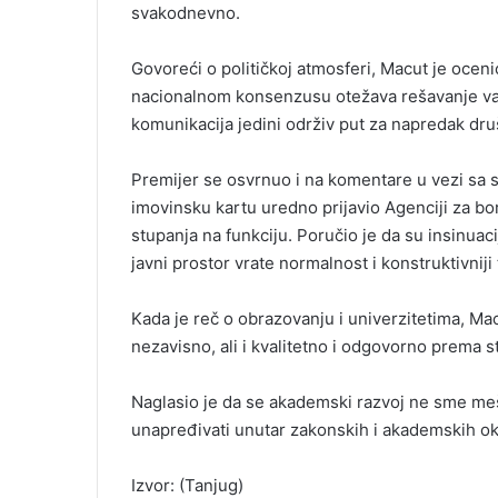
svakodnevno.
Govoreći o političkoj atmosferi, Macut je oceni
nacionalnom konsenzusu otežava rešavanje važni
komunikacija jedini održiv put za napredak dru
Premijer se osvrnuo i na komentare u vezi sa
imovinsku kartu uredno prijavio Agenciji za bor
stupanja na funkciju. Poručio je da su insinuac
javni prostor vrate normalnost i konstruktivniji 
Kada je reč o obrazovanju i univerzitetima, Ma
nezavisno, ali i kvalitetno i odgovorno prema 
Naglasio je da se akademski razvoj ne sme mešat
unapređivati unutar zakonskih i akademskih okv
Izvor: (Tanjug)