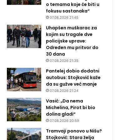
o temama koje će biti u
fokusu sastanaka“
07.08.2026 21:45
Uhapšen muškarac za
kojim su tragale dve
policijske uprave:
Određen mu pritvor do
30 dana
07.08.2026 21:35
Pantelej dobio dodatni
autobus: Stojković kaže
da su gužve već manje
07.08.2026 21:24
Vasić: „Da nema
Michelina, Pirot bi bio
dolina gladi“
07.08.2026 20:59
Tramvaji ponovo u Nišu?
Stojković: Stara želja