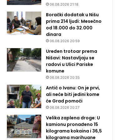
06.08.2026 21:18
Borački dodatak u Nišu
prima 214 ljudi: Mesečno
od 18.000 do 32.000
dinara
06.08.2026 20:59
Uređen trotoar prema
Nišavi: Nastavljaju se
radovi u Ulici Pariske
komune
06.08.2026 20:35
Antić o Ivanu: On je prvi,
ali neće biti jedini kome
će Grad pomoći
06.08.2026 20:27
Velika zaplena droge: U
kamionu pronađeno 15
kilograma kokaina i 36,5
kilograma marihuane