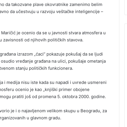
limo da takozvane plave okovratnike zamenimo belim
vno da učestvuju u razvoju veštačke inteligencije –
i, Maričić je ocenio da se u javnosti stvara atmosfera u
u zavisnosti od njihovih političkih stavova.
građana izrazom „ćaci“ pokazuje pokušaj da se ljudi
 osudio vređanje građana na ulici, pokušaje ometanja
tvenom stanju političkih funkcionera.
ja i medija nisu iste kada su napadi i uvrede usmereni
mosferu ocenio je kao „knjiški primer obojene
ji mogu pratiti još od promena 5. oktobra 2000. godine.
orio je i o najavljenom velikom skupu u Beogradu, za
 organizovanih u glavnom gradu.