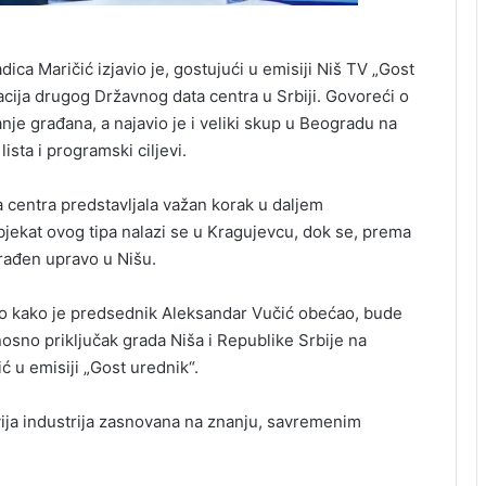
ca Maričić izjavio je, gostujući u emisiji Niš TV „Gost
acija drugog Državnog data centra u Srbiji. Govoreći o
ranje građana, a najavio je i veliki skup u Beogradu na
ista i programski ciljevi.
a centra predstavljala važan korak u daljem
jekat ovog tipa nalazi se u Kragujevcu, dok se, prema
rađen upravo u Nišu.
ko kako je predsednik Aleksandar Vučić obećao, bude
dnosno priključak grada Niša i Republike Srbije na
ić u emisiji „Gost urednik“.
zvija industrija zasnovana na znanju, savremenim