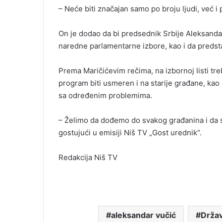
– Neće biti značajan samo po broju ljudi, već i
On je dodao da bi predsednik Srbije Aleksandar
naredne parlamentarne izbore, kao i da predst
Prema Maričićevim rečima, na izbornoj listi tre
program biti usmeren i na starije građane, kao 
sa određenim problemima.
– Želimo da dođemo do svakog građanina i da s
gostujući u emisiji Niš TV „Gost urednik“.
Redakcija Niš TV
aleksandar vučić
Držav