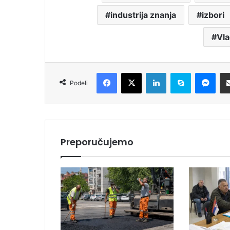
industrija znanja
izbori
Vla
Facebook
X
LinkedIn
Skype
Messenger
Podeli
Preporučujemo