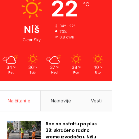
22
℃
Niš
34º - 22º
70%
0.8 km/h
Clear Sky
34
36
37
38
40
℃
℃
℃
℃
℃
Pet
Sub
Ned
Pon
Uto
Najčitanije
Najnovije
Vesti
Rad na asfaltu po plus
38: Skraćeno radno
vreme izvođača u Nišu