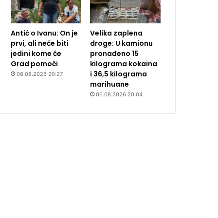
Antić o Ivanu: On je
Velika zaplena
prvi, ali neće biti
droge: U kamionu
jedini kome će
pronađeno 15
Grad pomoći
kilograma kokaina
i 36,5 kilograma
06.08.2026 20:27
marihuane
06.08.2026 20:04