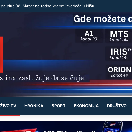
ak u Nišu prima 214 ljudi: Mesečno od 18.000 do 32.000 dinara
ŽIVO TV
HRONIKA
SPORT
EKONOMIJA
DRUŠTVO