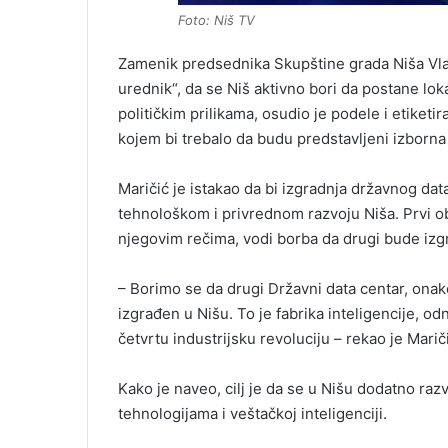
Foto: Niš TV
Zamenik predsednika Skupštine grada Niša Vladi
urednik“, da se Niš aktivno bori da postane lok
političkim prilikama, osudio je podele i etiketi
kojem bi trebalo da budu predstavljeni izborna l
Maričić je istakao da bi izgradnja državnog dat
tehnološkom i privrednom razvoju Niša. Prvi ob
njegovim rečima, vodi borba da drugi bude izg
– Borimo se da drugi Državni data centar, ona
izgrađen u Nišu. To je fabrika inteligencije, o
četvrtu industrijsku revoluciju – rekao je Marič
Kako je naveo, cilj je da se u Nišu dodatno ra
tehnologijama i veštačkoj inteligenciji.