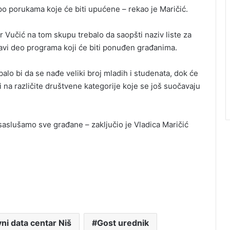
 po porukama koje će biti upućene – rekao je Maričić.
 Vučić na tom skupu trebalo da saopšti naziv liste za
avi deo programa koji će biti ponuđen građanima.
balo bi da se nađe veliki broj mladih i studenata, dok će
i na različite društvene kategorije koje se još suočavaju
aslušamo sve građane – zaključio je Vladica Maričić
ni data centar Niš
Gost urednik