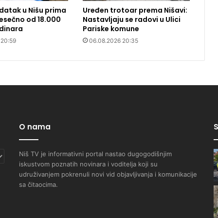
datak u Nišu prima
Uređen trotoar prema Nišavi:
 Mesečno od 18.000
Nastavljaju se radovi u Ulici
dinara
Pariske komune
 20:59
06.08.2026 20:35
O nama
S
Niš TV je informativni portal nastao dugogodišnjim
iskustvom poznatih novinara i voditelja koji su
udruživanjem pokrenuli novi vid objavljivanja i komunikacije
sa čitaocima.