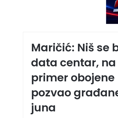
Maričić: Niš se 
data centar, na 
primer obojene 
pozvao građane 
juna