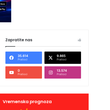
Zapratite nas
35.614
9.865
Pratioci
Pratioci
0
13.574
Pratioci
Pratioci
Vremenska prognoza