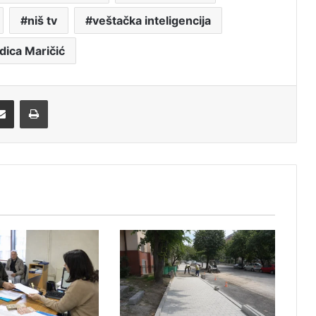
niš tv
veštačka inteligencija
dica Maričić
Share via Email
Print