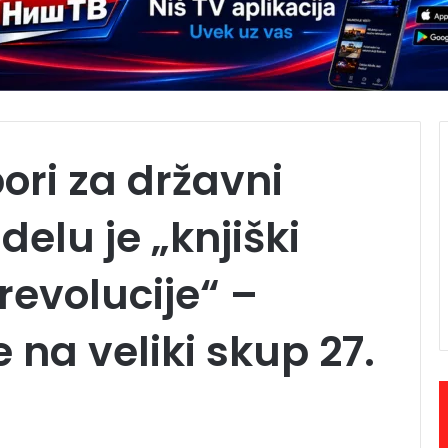
bori za državni
delu je „knjiški
revolucije“ –
na veliki skup 27.