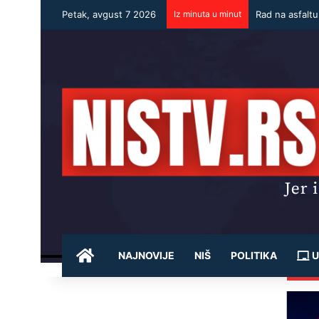
Petak, avgust 7 2026
Iz minuta u minut
Borački dodat
POČETNA
NAJNOVIJE
NIŠ
POLITIKA
U