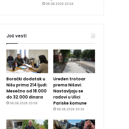
06.08.2026 20:04
Još vesti
Borački dodatak u
Uređen trotoar
Nišu prima 214 ljudi:
prema Nišavi:
Mesečno od 18.000
Nastavljaju se
do 32.000 dinara
radovi u Ulici
Pariske komune
06.08.2026 20:59
06.08.2026 20:35