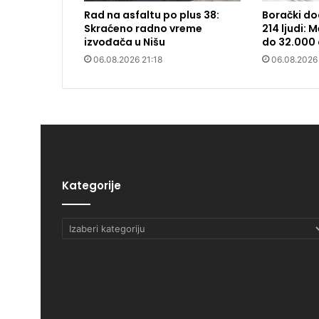
Rad na asfaltu po plus 38:
Borački do
Skraćeno radno vreme
214 ljudi:
izvođača u Nišu
do 32.000 
06.08.2026 21:18
06.08.2026
Kategorije
Kategorije