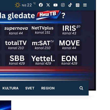
℃
22
Facebook
X
YouTube
Instagram
TikTok
Instagram
Sidebar
Niš
Pretraži
KULTURA
SVET
REGION