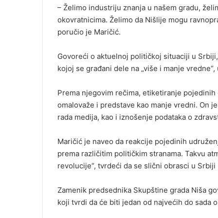
– Želimo industriju znanja u našem gradu, že
okovratnicima. Želimo da Nišlije mogu ravnopra
poručio je Maričić.
Govoreći o aktuelnoj političkoj situaciji u Srbij
kojoj se građani dele na „više i manje vredne“, 
Prema njegovim rečima, etiketiranje pojedinih 
omalovaže i predstave kao manje vredni. On je
rada medija, kao i iznošenje podataka o zdravs
Maričić je naveo da reakcije pojedinih udružen
prema različitim političkim stranama. Takvu at
revolucije“, tvrdeći da se slični obrasci u Srbi
Zamenik predsednika Skupštine grada Niša gov
koji tvrdi da će biti jedan od najvećih do sada