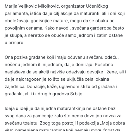
Marija Veljković Milojković, organizator Učeničkog
parlamenta, ističe da je cilj akcije da maturanti, ali i oni koji
obeležavaju godišnjice mature, mogu da se obuku po
povoljnim cenama. Kako navodi, svečana garderoba često
je skupa, a neretko se obuče samo jednom i zatim ostane
u ormaru.
Ona poziva građane koji imaju očuvanu svečanu odeću,
nošenu jednom ili nijednom, da je doniraju. Posebno
naglašava da se akciji najviše odazivaju devojke i žene, ali i
da je najdragocenije to što se uključila cela lokalna
zajednica. Donacije, kaže, uglavnom stižu od građana i
građanki, ali i iz drugih gradova Srbije.
Ideja u ideji je da nijedna maturantkinja ne ostane bez
svog dana za pamćenje zato što nema dovoljno novca za
svečanu toaletu. Zbog toga postoji i podakcija „Moja dobra
vila“, namenjena maturantima koji nemaju mogućnost da