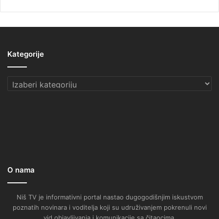
Kategorije
Kategorije
O nama
Niš TV je informativni portal nastao dugogodišnjim iskustvom
poznatih novinara i voditelja koji su udruživanjem pokrenuli novi
vid objavljivanja i komunikacije sa čitaocima.