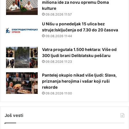
miliona ide za novu opremu Doma
kulture
09.08.2026 11:57
U Nišu u ponedeljak 15 ulica bez
struje:Isključenja od 7.30 do 20 časova
09.08.2026 11:44
Vatra progutala 1.500 hektara: Više od
300 ljudi brani Deliblatsku peščaru
09.08.2026 11:23
Pantelej okupio nikad više ljudi: Slava,
priznanja herojima i vašar koji ruši
rekorde
09.08.2026 11:00
Još vesti