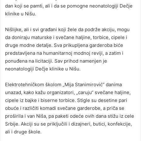
dan koji se pamti, ali i da se pomogne neonatologiji Dečje
klinike u Nišu.
Nišlijke, ali i svi građani koji žele da podrže akciju, mogu
da doniraju maturske i svečane haljine, torbice, cipele i
druge modne detalje. Sva prikupljena garderoba biće
predstavljena na humanitarnoj modnoj reviji, a zatim i
ponuđena na licitaciji. Sav prihod namenjen je
neonatologiji Dečje klinike u Nišu.
Elektrotehničkom školom „Mija Stanimirović“ danima
unazad, kako kažu organizatori, „caruju“ svečane haljine,
cipele iz bajke i biserne torbice. Stigle su desetine pari
obuće i različiti komadi svečane garderobe, a priča se
proširila i van Niša, pa paketi odeće ovih dana stižu iz cele
Srbije. Akciji su se priključili i dizajneri, butici, konfekcije,
ali i druge škole.