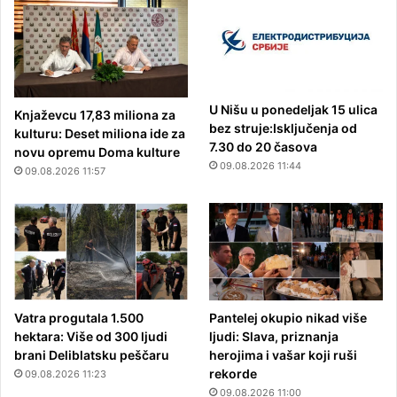
U Nišu u ponedeljak 15 ulica
Knjaževcu 17,83 miliona za
bez struje:Isključenja od
kulturu: Deset miliona ide za
7.30 do 20 časova
novu opremu Doma kulture
09.08.2026 11:44
09.08.2026 11:57
Vatra progutala 1.500
Pantelej okupio nikad više
hektara: Više od 300 ljudi
ljudi: Slava, priznanja
brani Deliblatsku peščaru
herojima i vašar koji ruši
rekorde
09.08.2026 11:23
09.08.2026 11:00