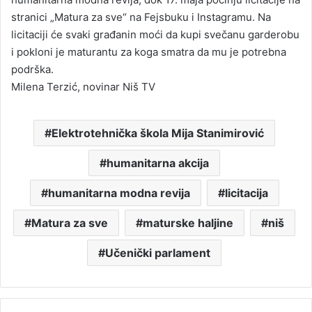
stranici „Matura za sve“ na Fejsbuku i Instagramu. Na
licitaciji će svaki građanin moći da kupi svečanu garderobu
i pokloni je maturantu za koga smatra da mu je potrebna
podrška.
Milena Terzić, novinar Niš TV
Elektrotehnička škola Mija Stanimirović
humanitarna akcija
humanitarna modna revija
licitacija
Matura za sve
maturske haljine
niš
Učenički parlament