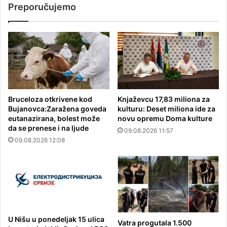
Preporučujemo
Bruceloza otkrivene kod
Knjaževcu 17,83 miliona za
Bujanovca:Zaražena goveda
kulturu: Deset miliona ide za
eutanazirana, bolest može
novu opremu Doma kulture
da se prenese i na ljude
09.08.2026 11:57
09.08.2026 12:08
U Nišu u ponedeljak 15 ulica
Vatra progutala 1.500