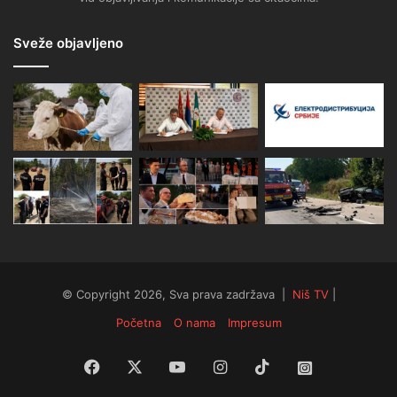
Sveže objavljeno
© Copyright 2026, Sva prava zadržava |
Niš TV
|
Početna
O nama
Impresum
Facebook
X
YouTube
Instagram
TikTok
Instagram