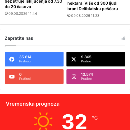
bez struje:Isključenja od 7.30
hektara: Više od 300 ljudi
do 20 časova
brani Deliblatsku peščaru
09.08.2026 11:44
09.08.2026 11:23
Zapratite nas
35.614
9.865
Pratioci
Pratioci
0
13.574
Pratioci
Pratioci
Vremenska prognoza
32
℃