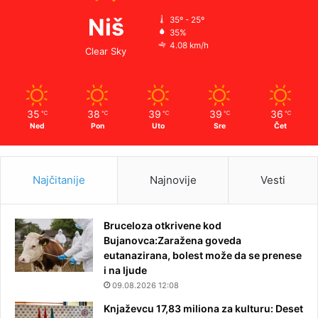
Niš
35º - 25º
35%
4.08 km/h
Clear Sky
35
38
39
39
36
℃
℃
℃
℃
℃
Ned
Pon
Uto
Sre
Čet
Najčitanije
Najnovije
Vesti
Bruceloza otkrivene kod
Bujanovca:Zaražena goveda
eutanazirana, bolest može da se prenese
i na ljude
09.08.2026 12:08
Knjaževcu 17,83 miliona za kulturu: Deset