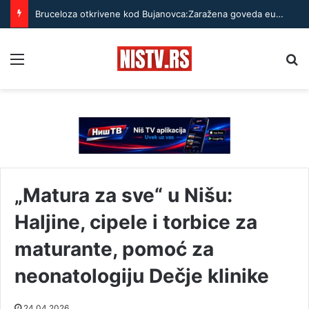
Bruceloza otkrivene kod Bujanovca:Zaražena goveda eutanazirana, bolest može da se prenese i na ljude
Menu
Pr
„Matura za sve“ u Nišu:
Haljine, cipele i torbice za
maturante, pomoć za
neonatologiju Dečje klinike
24.04.2026