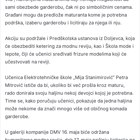
sami obezbede garderobu, čak ni po simboličnim cenama.
Građani mogu da predlože maturanta kome je potrebna
podrška, izaberu garderobu i licitiraju za njega ili nju.
Akciju su podržale i Predškolska ustanova iz Doljevca, koja
će obezbediti ketering za modnu reviju, kao i Škola mode i
lepote, čiji će učenici sređivati frizure modelima koji će
učestvovati na reviji.
Učenica Elektrotehničke škole „Mija Stanimirović“ Petra
Mitrović ističe da bi, ukoliko bi već prošla kroz maturu,
rado donirala svoju haljinu nekoj devojci kojoj je potrebna.
Time se, kako poručuju učenici, pokazuje da jedna haljina
može nekome da znači mnogo više od običnog komada
garderobe.
U galeriji kompanije DMV 16. maja biće održana
humanitarna modna revija, dok 17. maja počinju licitacije na