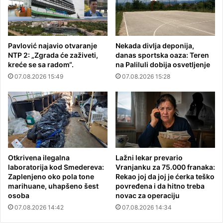
Pavlović najavio otvaranje
Nekada divlja deponija,
NTP 2: „Zgrada će zaživeti,
danas sportska oaza: Teren
kreće se sa radom“.
na Paliluli dobija osvetljenje
07.08.2026 15:49
07.08.2026 15:28
Otkrivena ilegalna
Lažni lekar prevario
laboratorija kod Smedereva:
Vranjanku za 75.000 franaka:
Zaplenjeno oko pola tone
Rekao joj da joj je ćerka teško
marihuane, uhapšeno šest
povređena i da hitno treba
osoba
novac za operaciju
07.08.2026 14:42
07.08.2026 14:34