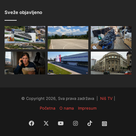
Sveže objavljeno
© Copyright 2026, Sva prava zadržava |
Niš TV
|
Početna
O nama
Impresum
Facebook
X
YouTube
Instagram
TikTok
Instagram