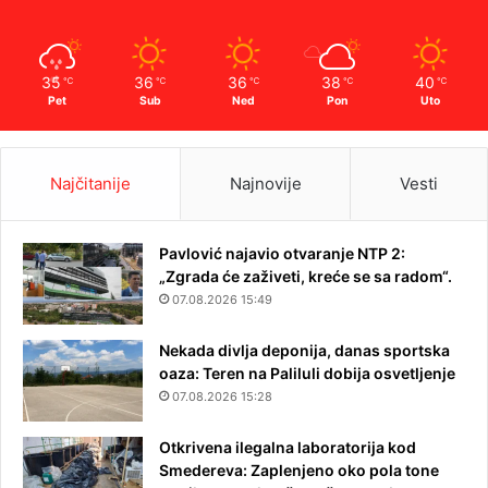
35
36
36
38
40
℃
℃
℃
℃
℃
Pet
Sub
Ned
Pon
Uto
Najčitanije
Najnovije
Vesti
Pavlović najavio otvaranje NTP 2:
„Zgrada će zaživeti, kreće se sa radom“.
07.08.2026 15:49
Nekada divlja deponija, danas sportska
oaza: Teren na Paliluli dobija osvetljenje
07.08.2026 15:28
Otkrivena ilegalna laboratorija kod
Smedereva: Zaplenjeno oko pola tone