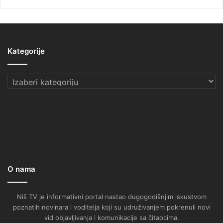
Kategorije
Kategorije
O nama
Niš TV je informativni portal nastao dugogodišnjim iskustvom
poznatih novinara i voditelja koji su udruživanjem pokrenuli novi
vid objavljivanja i komunikacije sa čitaocima.