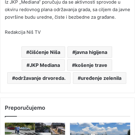
Iz JKP „Mediana“ poručuju da se aktivnosti sprovode u
okviru redovnog plana održavanja grada, sa ciljem da javne
površine budu uredne, čiste i bezbedne za građane.
Redakcija Niš TV
čišćenje Niša
javna higijena
JKP Mediana
košenje trave
održavanje drvoreda.
uređenje zelenila
Preporučujemo