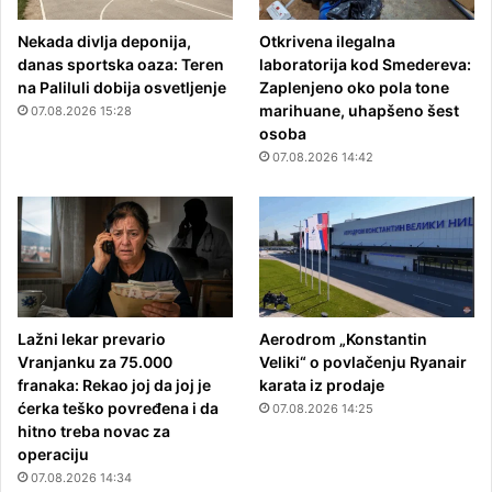
Nekada divlja deponija,
Otkrivena ilegalna
danas sportska oaza: Teren
laboratorija kod Smedereva:
na Paliluli dobija osvetljenje
Zaplenjeno oko pola tone
marihuane, uhapšeno šest
07.08.2026 15:28
osoba
07.08.2026 14:42
Lažni lekar prevario
Aerodrom „Konstantin
Vranjanku za 75.000
Veliki“ o povlačenju Ryanair
franaka: Rekao joj da joj je
karata iz prodaje
ćerka teško povređena i da
07.08.2026 14:25
hitno treba novac za
operaciju
07.08.2026 14:34