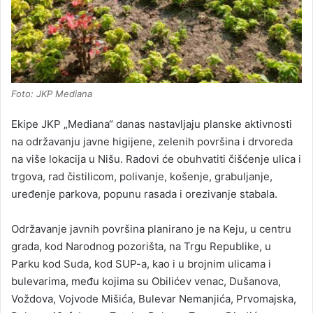
Foto: JKP Mediana
Ekipe JKP „Mediana“ danas nastavljaju planske aktivnosti
na održavanju javne higijene, zelenih površina i drvoreda
na više lokacija u Nišu. Radovi će obuhvatiti čišćenje ulica i
trgova, rad čistilicom, polivanje, košenje, grabuljanje,
uređenje parkova, popunu rasada i orezivanje stabala.
Održavanje javnih površina planirano je na Keju, u centru
grada, kod Narodnog pozorišta, na Trgu Republike, u
Parku kod Suda, kod SUP-a, kao i u brojnim ulicama i
bulevarima, među kojima su Obilićev venac, Dušanova,
Voždova, Vojvode Mišića, Bulevar Nemanjića, Prvomajska,