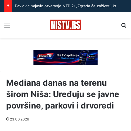
Pavlović najavio otvaranje NTP 2: „Zgrada će zaživeti, kreće se sa radom“.
Menu
Pr
Mediana danas na terenu
širom Niša: Uređuju se javne
površine, parkovi i drvoredi
23.06.2026