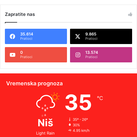
Zapratite nas
35.614
9.865
Pratioci
Pratioci
0
13.574
Pratioci
Pratioci
Vremenska prognoza
35
℃
Niš
35º - 26º
30%
4.95 km/h
Light Rain