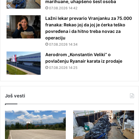
marihuane, uhapšeno šest osoba
07.08.2026 14:42
Lažni lekar prevario Vranjanku za 75.000
franaka: Rekao joj da joj je ćerka teško
povređena i da hitno treba novac za
operaciju
07.08.2026 14:34
Aerodrom „Konstantin Veliki“ o
povlačenju Ryanair karata iz prodaje
07.08.2026 14:25
Još vesti