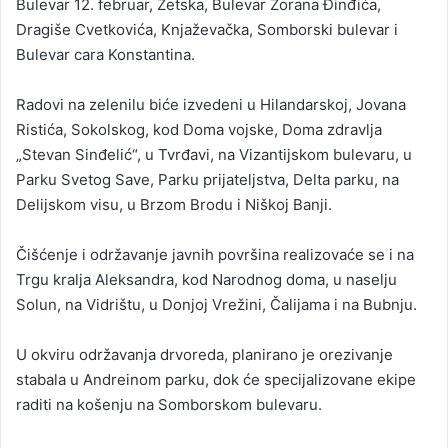
Bulevar 12. februar, Zetska, Bulevar Zorana Đinđića,
Dragiše Cvetkovića, Knjaževačka, Somborski bulevar i
Bulevar cara Konstantina.
Radovi na zelenilu biće izvedeni u Hilandarskoj, Jovana
Ristića, Sokolskog, kod Doma vojske, Doma zdravlja
„Stevan Sinđelić“, u Tvrđavi, na Vizantijskom bulevaru, u
Parku Svetog Save, Parku prijateljstva, Delta parku, na
Delijskom visu, u Brzom Brodu i Niškoj Banji.
Čišćenje i održavanje javnih površina realizovaće se i na
Trgu kralja Aleksandra, kod Narodnog doma, u naselju
Solun, na Vidrištu, u Donjoj Vrežini, Čalijama i na Bubnju.
U okviru održavanja drvoreda, planirano je orezivanje
stabala u Andreinom parku, dok će specijalizovane ekipe
raditi na košenju na Somborskom bulevaru.