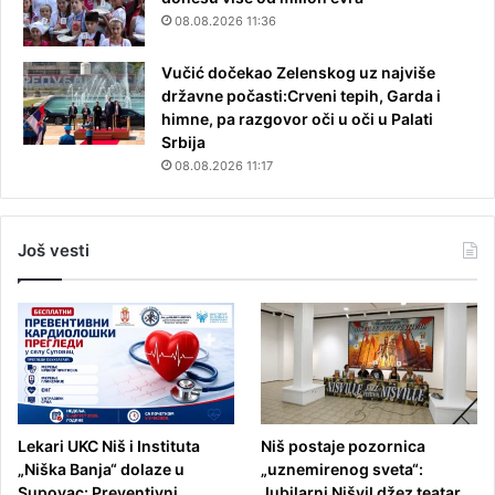
08.08.2026 11:36
Vučić dočekao Zelenskog uz najviše
državne počasti:Crveni tepih, Garda i
himne, pa razgovor oči u oči u Palati
Srbija
08.08.2026 11:17
Još vesti
Lekari UKC Niš i Instituta
Niš postaje pozornica
„Niška Banja“ dolaze u
„uznemirenog sveta“:
Supovac: Preventivni
Jubilarni Nišvil džez teatar