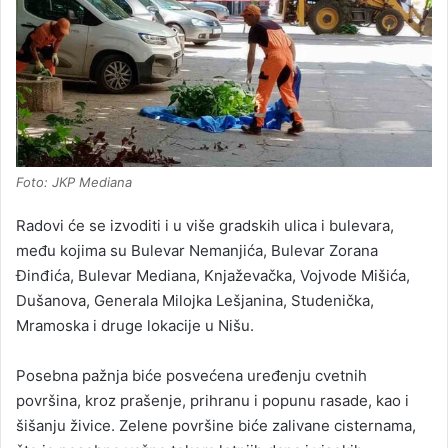
Foto: JKP Mediana
Radovi će se izvoditi i u više gradskih ulica i bulevara,
među kojima su Bulevar Nemanjića, Bulevar Zorana
Đinđića, Bulevar Mediana, Knjaževačka, Vojvode Mišića,
Dušanova, Generala Milojka Lešjanina, Studenička,
Mramoska i druge lokacije u Nišu.
Posebna pažnja biće posvećena uređenju cvetnih
površina, kroz prašenje, prihranu i popunu rasade, kao i
šišanju živice. Zelene površine biće zalivane cisternama,