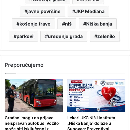
javne površine
JKP Mediana
košenje trave
niš
Niška banja
parkovi
uređenje grada
zelenilo
Preporučujemo
Građani mogu da prijave
Lekari UKC Niš i Instituta
neispravan autobus: Vozilo
„Niška Banja“ dolaze u
može biti isključeno iz
Supovac: Preventivni