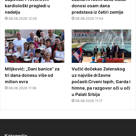
kardiološki pregledi u
donosi osam dana
nedelju
predstava iz četiri zemlje
08.08.2026 12:05
08.08.2026 11:54
Miljković: „Dani banice“ za
Vučić dočekao Zelenskog
tri dana donesu više od
uz najviše državne
milion evra
počasti:Crveni tepih, Garda i
himne, pa razgovor oči u oči
08.08.2026 11:36
u Palati Srbija
08.08.2026 11:17
Kategorije