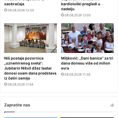
saobraćaja
kardiološki pregledi u
nedelju
08.08.2026 12:34
08.08.2026 12:05
Niš postaje pozornica
Miljković: „Dani banice“ za tri
„uznemirenog sveta“:
dana donesu više od milion
Jubilarni Nišvil džez teatar
evra
donosi osam dana predstava
08.08.2026 11:36
iz četiri zemlje
08.08.2026 11:54
Zapratite nas