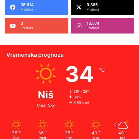
35.614
9.865
Pratioci
Pratioci
0
13.574
Pratioci
Pratioci
Vremenska prognoza
34
℃
Niš
36º - 26º
34%
6.59 km/h
Clear Sky
36
36
38
40
40
℃
℃
℃
℃
℃
Sub
Ned
Pon
Uto
Sre