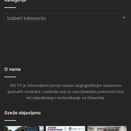
Kategorije
O nama
Niš TV je informativni portal nastao dugogodišnjim iskustvom
poznatih novinara i voditelja koji su udruživanjem pokrenuli novi
vid objavljivanja i komunikacije sa čitaocima.
Sveže objavljeno