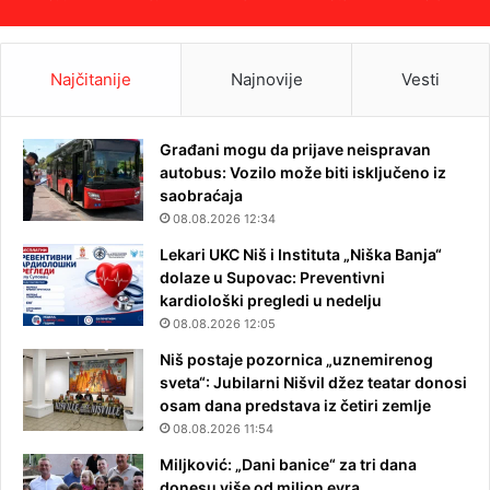
Najčitanije
Najnovije
Vesti
Građani mogu da prijave neispravan
autobus: Vozilo može biti isključeno iz
saobraćaja
08.08.2026 12:34
Lekari UKC Niš i Instituta „Niška Banja“
dolaze u Supovac: Preventivni
kardiološki pregledi u nedelju
08.08.2026 12:05
Niš postaje pozornica „uznemirenog
sveta“: Jubilarni Nišvil džez teatar donosi
osam dana predstava iz četiri zemlje
08.08.2026 11:54
Miljković: „Dani banice“ za tri dana
donesu više od milion evra