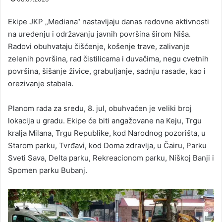
Ekipe JKP „Mediana“ nastavljaju danas redovne aktivnosti
na uređenju i održavanju javnih površina širom Niša.
Radovi obuhvataju čišćenje, košenje trave, zalivanje
zelenih površina, rad čistilicama i duvačima, negu cvetnih
površina, šišanje živice, grabuljanje, sadnju rasade, kao i
orezivanje stabala.
Planom rada za sredu, 8. jul, obuhvaćen je veliki broj
lokacija u gradu. Ekipe će biti angažovane na Keju, Trgu
kralja Milana, Trgu Republike, kod Narodnog pozorišta, u
Starom parku, Tvrđavi, kod Doma zdravlja, u Čairu, Parku
Sveti Sava, Delta parku, Rekreacionom parku, Niškoj Banji i
Spomen parku Bubanj.