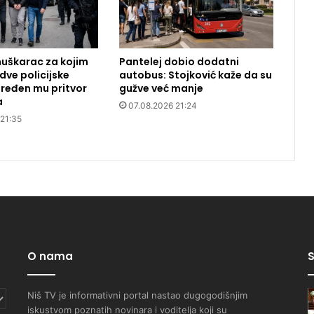
uškarac za kojim
Pantelej dobio dodatni
dve policijske
autobus: Stojković kaže da su
ređen mu pritvor
gužve već manje
a
07.08.2026 21:24
 21:35
O nama
S
Niš TV je informativni portal nastao dugogodišnjim
iskustvom poznatih novinara i voditelja koji su