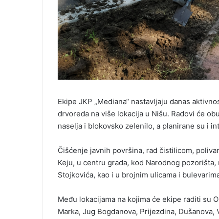
Ekipe JKP „Mediana“ nastavljaju danas aktivnos
drvoreda na više lokacija u Nišu. Radovi će ob
naselja i blokovsko zelenilo, a planirane su i 
Čišćenje javnih površina, rad čistilicom, poliv
Keju, u centru grada, kod Narodnog pozorišta, 
Stojkovića, kao i u brojnim ulicama i bulevarim
Među lokacijama na kojima će ekipe raditi su Ob
Marka, Jug Bogdanova, Prijezdina, Dušanova, Voj