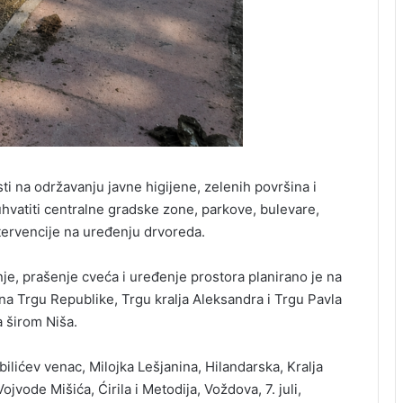
ti na održavanju javne higijene, zelenih površina i
uhvatiti centralne gradske zone, parkove, bulevare,
intervencije na uređenju drvoreda.
anje, prašenje cveća i uređenje prostora planirano je na
na Trgu Republike, Trgu kralja Aleksandra i Trgu Pavla
a širom Niša.
ilićev venac, Milojka Lešjanina, Hilandarska, Kralja
vode Mišića, Ćirila i Metodija, Voždova, 7. juli,