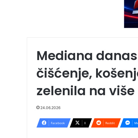
Mediana danas 
čišćenje, košenj
zelenila na više
24.06.2026
Facebook
X
Reddit
Me