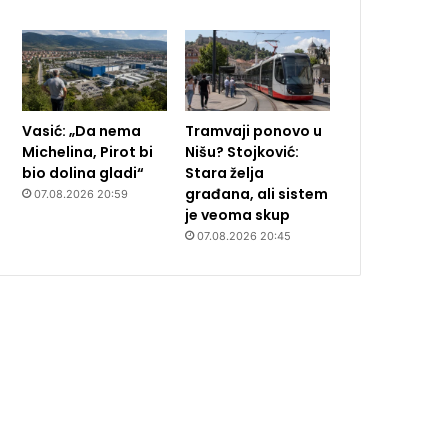
Vasić: „Da nema
Tramvaji ponovo u
Michelina, Pirot bi
Nišu? Stojković:
bio dolina gladi“
Stara želja
građana, ali sistem
07.08.2026 20:59
je veoma skup
07.08.2026 20:45