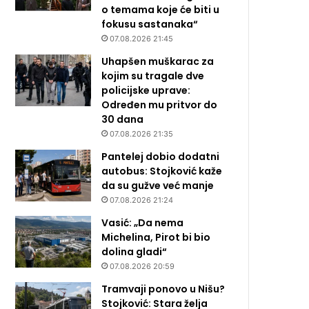
o temama koje će biti u
fokusu sastanaka“
07.08.2026 21:45
Uhapšen muškarac za
kojim su tragale dve
policijske uprave:
Određen mu pritvor do
30 dana
07.08.2026 21:35
Pantelej dobio dodatni
autobus: Stojković kaže
da su gužve već manje
07.08.2026 21:24
Vasić: „Da nema
Michelina, Pirot bi bio
dolina gladi“
07.08.2026 20:59
Tramvaji ponovo u Nišu?
Stojković: Stara želja