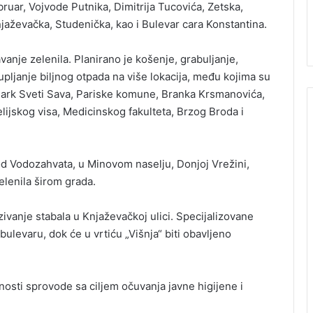
ruar, Vojvode Putnika, Dimitrija Tucovića, Zetska,
jaževačka, Studenička, kao i Bulevar cara Konstantina.
nje zelenila. Planirano je košenje, grabuljanje,
kupljanje biljnog otpada na više lokacija, među kojima su
Park Sveti Sava, Pariske komune, Branka Krsmanovića,
lijskog visa, Medicinskog fakulteta, Brzog Broda i
 kod Vodozahvata, u Minovom naselju, Donjoj Vrežini,
elenila širom grada.
ivanje stabala u Knjaževačkoj ulici. Specijalizovane
levaru, dok će u vrtiću „Višnja“ biti obavljeno
osti sprovode sa ciljem očuvanja javne higijene i