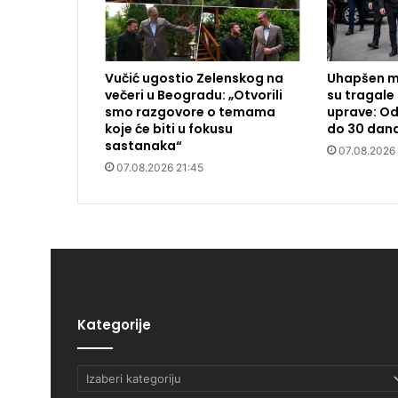
Vučić ugostio Zelenskog na
Uhapšen m
večeri u Beogradu: „Otvorili
su tragale 
smo razgovore o temama
uprave: Od
koje će biti u fokusu
do 30 dan
sastanaka“
07.08.2026
07.08.2026 21:45
Kategorije
Kategorije