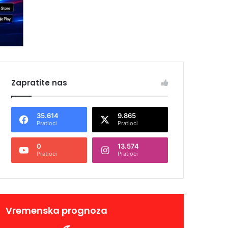
Zapratite nas
35.614
9.865
Pratioci
Pratioci
0
13.574
Pratioci
Pratioci
Vremenska prognoza