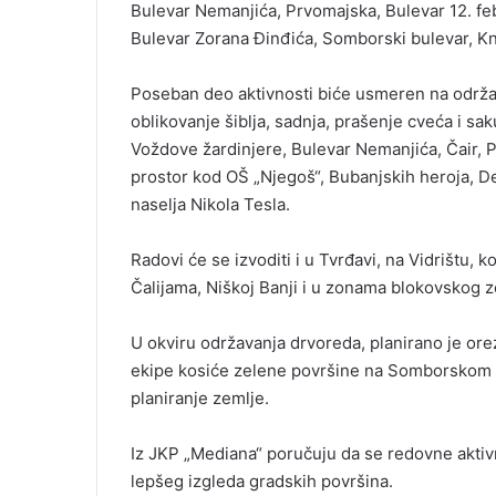
Bulevar Nemanjića, Prvomajska, Bulevar 12. feb
Bulevar Zorana Đinđića, Somborski bulevar, Kn
Poseban deo aktivnosti biće usmeren na održava
oblikovanje šiblja, sadnja, prašenje cveća i sa
Voždove žardinjere, Bulevar Nemanjića, Čair, 
prostor kod OŠ „Njegoš“, Bubanjskih heroja, De
naselja Nikola Tesla.
Radovi će se izvoditi i u Tvrđavi, na Vidrištu,
Čalijama, Niškoj Banji i u zonama blokovskog z
U okviru održavanja drvoreda, planirano je orez
ekipe kosiće zelene površine na Somborskom bu
planiranje zemlje.
Iz JKP „Mediana“ poručuju da se redovne aktivn
lepšeg izgleda gradskih površina.