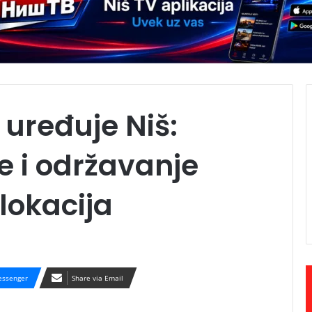
uređuje Niš:
e i održavanje
 lokacija
ssenger
Share via Email