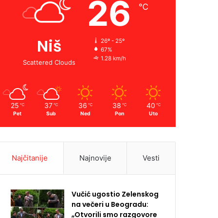
26
℃
Niš
26º - 25º
67%
1.28 km/h
Scattered Clouds
25
37
36
38
40
℃
℃
℃
℃
℃
Pet
Sub
Ned
Pon
Uto
Najčitanije
Najnovije
Vesti
Vučić ugostio Zelenskog
na večeri u Beogradu:
„Otvorili smo razgovore