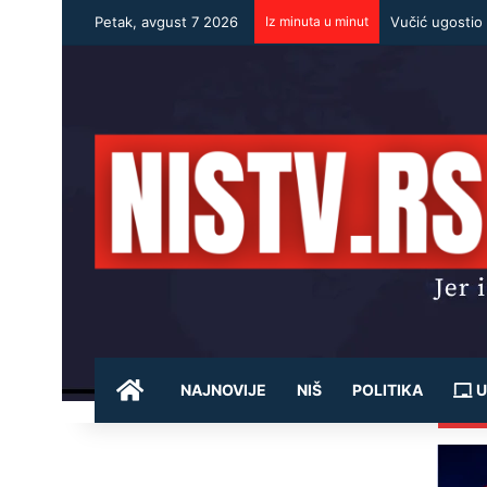
Petak, avgust 7 2026
Iz minuta u minut
POČETNA
NAJNOVIJE
NIŠ
POLITIKA
U