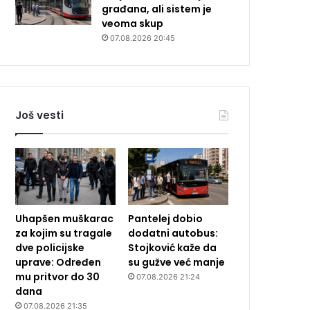
građana, ali sistem je
veoma skup
07.08.2026 20:45
Još vesti
Uhapšen muškarac
Pantelej dobio
za kojim su tragale
dodatni autobus:
dve policijske
Stojković kaže da
uprave: Određen
su gužve već manje
mu pritvor do 30
07.08.2026 21:24
dana
07.08.2026 21:35