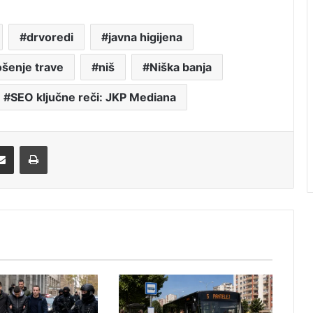
drvoredi
javna higijena
ošenje trave
niš
Niška banja
SEO ključne reči: JKP Mediana
Share via Email
Print