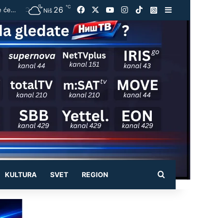
℃
26
Facebook
X
YouTube
Instagram
TikTok
Instagram
Sidebar
Vučić ugostio Zelenskog na večeri u Beogradu: „Otvorili smo razgovore o temama koje će biti u fokusu sastanaka“
Niš
Pretraži
KULTURA
SVET
REGION