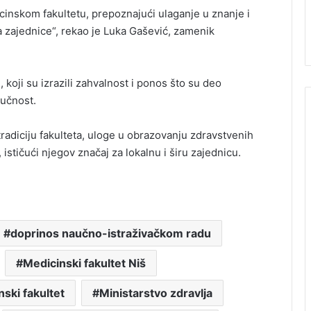
cinskom fakultetu, prepoznajući ulaganje u znanje i
ja zajednice“, rekao je Luka Gašević, zamenik
 koji su izrazili zahvalnost i ponos što su deo
ručnost.
radiciju fakulteta, uloge u obrazovanju zdravstvenih
stičući njegov značaj za lokalnu i širu zajednicu.
doprinos naučno-istraživačkom radu
Medicinski fakultet Niš
ski fakultet
Ministarstvo zdravlja