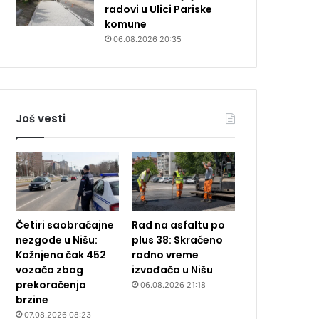
radovi u Ulici Pariske
komune
06.08.2026 20:35
Još vesti
Četiri saobraćajne
Rad na asfaltu po
nezgode u Nišu:
plus 38: Skraćeno
Kažnjena čak 452
radno vreme
vozača zbog
izvođača u Nišu
prekoračenja
06.08.2026 21:18
brzine
07.08.2026 08:23