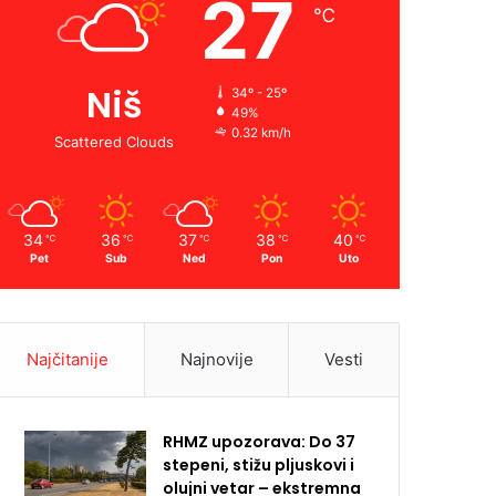
27
℃
Niš
34º - 25º
49%
0.32 km/h
Scattered Clouds
34
36
37
38
40
℃
℃
℃
℃
℃
Pet
Sub
Ned
Pon
Uto
Najčitanije
Najnovije
Vesti
RHMZ upozorava: Do 37
stepeni, stižu pljuskovi i
olujni vetar – ekstremna