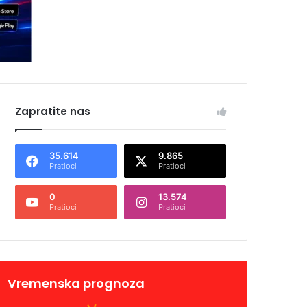
Zapratite nas
35.614
9.865
Pratioci
Pratioci
0
13.574
Pratioci
Pratioci
Vremenska prognoza