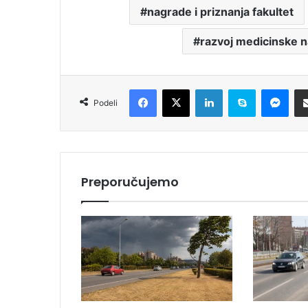
nagrade i priznanja fakultet
razvoj medicinske 
Facebook
X
LinkedIn
Skype
Messenger
Podeli
Preporučujemo