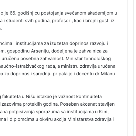
vio je 65. godišnjicu postojanja svečanom akademijom u
i studenti svih godina, profesori, kao i brojni gosti iz
.
ima i institucijama za izuzetan doprinos razvoju i
kom, gospodinu Arseniju, dodeljena je zahvalnica za
e uručena posebna zahvalnost. Ministar tehnološkog
aučno-istraživačkog rada, a ministru zdravlja uručena
a za doprinos i saradnju pripala je i docentu dr Milanu
fakulteta u Nišu istakao je važnost kontinuiteta
 izazovima proteklih godina. Poseban akcenat stavljen
ana potpisivanja sporazuma sa institucijama u Kini,
ma i diplomcima u okviru akcija Ministarstva zdravlja i