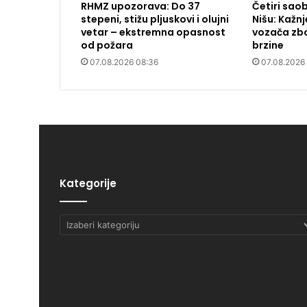
RHMZ upozorava: Do 37
Četiri sao
stepeni, stižu pljuskovi i olujni
Nišu: Kažn
vetar – ekstremna opasnost
vozača zb
od požara
brzine
07.08.2026 08:36
07.08.2026
Kategorije
Kategorije