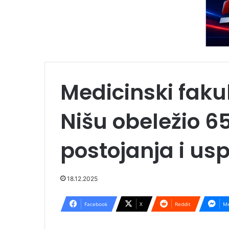
Medicinski fakul
Nišu obeležio 6
postojanja i us
18.12.2025
Facebook
X
Reddit
Me