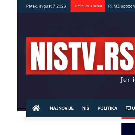
Petak, avgust 7 2026
Iz minuta u minut
POČETNA
NAJNOVIJE
NIŠ
POLITIKA
U