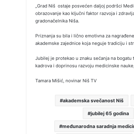
„Grad Niš ostaje posvećen daljoj podršci Medi
obrazovanje kao ključni faktor razvoja i zdravl
gradonačelnika Niša.
Priznanja su bila i lično emotivna za nagrađene,
akademske zajednice koja neguje tradiciju i st
Jubilej je protekao u znaku sećanja na bogatu t
kadrova i doprinosu razvoju medicinske nauke, i
Tamara Mišić, novinar Niš TV
akademska svečanost Niš
jubilej 65 godina
međunarodna saradnja medicin