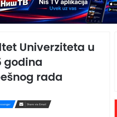
tet Univerziteta u
5 godina
pešnog rada
ssenger
Share via Email