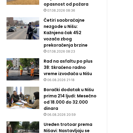
opasnost od požara
07.08.2026 08:36
Četiri saobraćajne
nezgode u Nišu:
Kažnjena čak 452
vozača zbog
prekoračenja brzine
07.08.2026 08:23
Rad na asfaltu po plus
38: Skraćeno radno
vreme izvođača u Nišu
06.08.2026 21:18
Borački dodatak u Nišu
prima 214 ljudi: Mesečno
od 18.000 do 32.000
dinara
06.08.2026 20:59
Uređen trotoar prema
Nišavi: Nastavljaju se