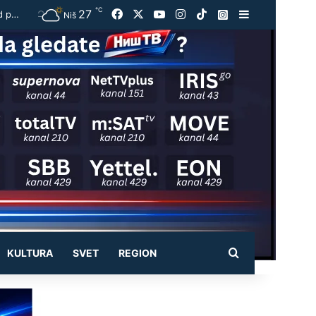
℃
27
Facebook
X
YouTube
Instagram
TikTok
Instagram
Sidebar
RHMZ upozorava: Do 37 stepeni, stižu pljuskovi i olujni vetar – ekstremna opasnost od požara
Niš
Pretraži
KULTURA
SVET
REGION