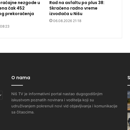
braćajne nezgode u
Rad na asfaltu po plus 38:
jena čak 452
Skraćeno radno vreme
og prekoračenja
izvođača u Nišu
06.08.2026 21:18
 08:23
O nama
S
Niš TV je informativni portal nastao dugogodišnjim
iskustvom poznatih novinara i voditelja koji su
udruživanjem pokrenuli novi vid objavljivanja i komunikacije
sa čitaocima.