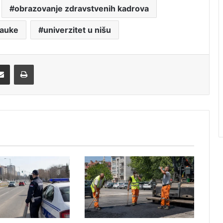
obrazovanje zdravstvenih kadrova
nauke
univerzitet u nišu
Share via Email
Print