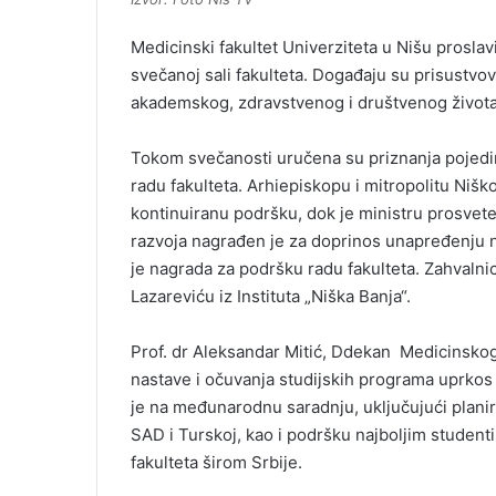
Medicinski fakultet Univerziteta u Nišu prosla
svečanoj sali fakulteta. Događaju su prisustvoval
akademskog, zdravstvenog i društvenog života
Tokom svečanosti uručena su priznanja pojedinc
radu fakulteta. Arhiepiskopu i mitropolitu Niš
kontinuiranu podršku, dok je ministru prosvet
razvoja nagrađen je za doprinos unapređenju n
je nagrada za podršku radu fakulteta. Zahvalnic
Lazareviću iz Instituta „Niška Banja“.
Prof. dr Aleksandar Mitić, Ddekan Medicinskog 
nastave i očuvanja studijskih programa uprkos
je na međunarodnu saradnju, uključujući planir
SAD i Turskoj, kao i podršku najboljim studenti
fakulteta širom Srbije.