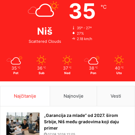
35
℃
Niš
35º - 27º
27%
2.18 km/h
Scattered Clouds
35
36
37
38
40
℃
℃
℃
℃
℃
Pet
Sub
Ned
Pon
Uto
Najčitanije
Najnovije
Vesti
„Garancija za mlade“ od 2027. širom
Srbije, Niš među gradovima koji daju
primer
07.08.2026 12:05