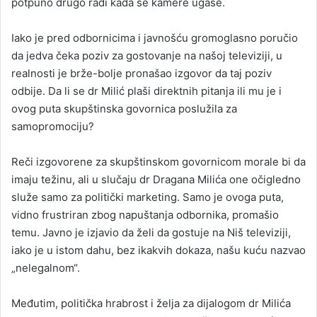
potpuno drugo radi kada se kamere ugase.
Iako je pred odbornicima i javnošću gromoglasno poručio
da jedva čeka poziv za gostovanje na našoj televiziji, u
realnosti je brže-bolje pronašao izgovor da taj poziv
odbije. Da li se dr Milić plaši direktnih pitanja ili mu je i
ovog puta skupštinska govornica poslužila za
samopromociju?
Reči izgovorene za skupštinskom govornicom morale bi da
imaju težinu, ali u slučaju dr Dragana Milića one očigledno
služe samo za politički marketing. Samo je ovoga puta,
vidno frustriran zbog napuštanja odbornika, promašio
temu. Javno je izjavio da želi da gostuje na Niš televiziji,
iako je u istom dahu, bez ikakvih dokaza, našu kuću nazvao
„nelegalnom“.
Međutim, politička hrabrost i želja za dijalogom dr Milića