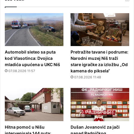
Automobil sleteo sa puta
Pretražite tavane i podrume:
kod Vlasotinca: Dvojica
Narodni muzej Niš traži
mladića upućena u UKC Niš
stare igračke za izložbu „Od
kamena do piksela“
07.08.2026 11:57
07.08.2026 11:48
Hitna pomoć u Nišu
Dušan Jovanović za jači
intervenisala 144 puta:
napad Radničkog