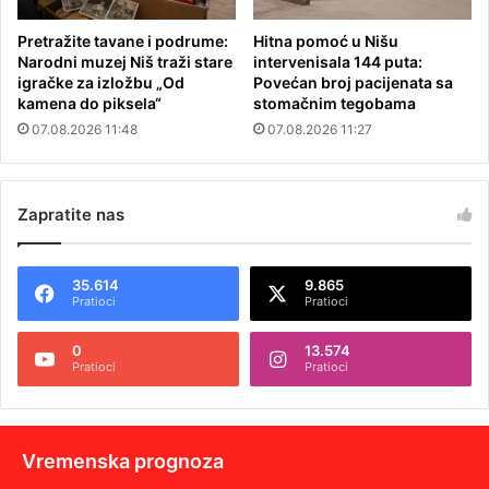
Pretražite tavane i podrume:
Hitna pomoć u Nišu
Narodni muzej Niš traži stare
intervenisala 144 puta:
igračke za izložbu „Od
Povećan broj pacijenata sa
kamena do piksela“
stomačnim tegobama
07.08.2026 11:48
07.08.2026 11:27
Zapratite nas
35.614
9.865
Pratioci
Pratioci
0
13.574
Pratioci
Pratioci
Vremenska prognoza