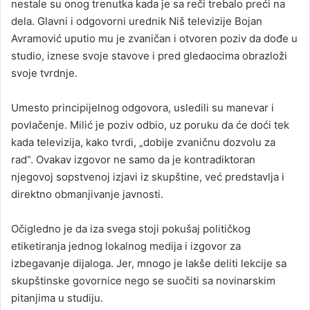
nestale su onog trenutka kada je sa reči trebalo preći na
dela. Glavni i odgovorni urednik Niš televizije Bojan
Avramović uputio mu je zvaničan i otvoren poziv da dođe u
studio, iznese svoje stavove i pred gledaocima obrazloži
svoje tvrdnje.
Umesto principijelnog odgovora, usledili su manevar i
povlačenje. Milić je poziv odbio, uz poruku da će doći tek
kada televizija, kako tvrdi, „dobije zvaničnu dozvolu za
rad“. Ovakav izgovor ne samo da je kontradiktoran
njegovoj sopstvenoj izjavi iz skupštine, već predstavlja i
direktno obmanjivanje javnosti.
Očigledno je da iza svega stoji pokušaj političkog
etiketiranja jednog lokalnog medija i izgovor za
izbegavanje dijaloga. Jer, mnogo je lakše deliti lekcije sa
skupštinske govornice nego se suočiti sa novinarskim
pitanjima u studiju.