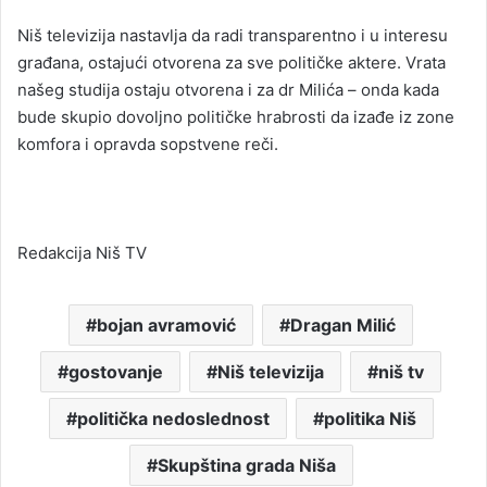
Niš televizija nastavlja da radi transparentno i u interesu
građana, ostajući otvorena za sve političke aktere. Vrata
našeg studija ostaju otvorena i za dr Milića – onda kada
bude skupio dovoljno političke hrabrosti da izađe iz zone
komfora i opravda sopstvene reči.
Redakcija Niš TV
bojan avramović
Dragan Milić
gostovanje
Niš televizija
niš tv
politička nedoslednost
politika Niš
Skupština grada Niša