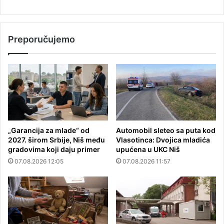
Preporučujemo
„Garancija za mlade“ od
Automobil sleteo sa puta kod
2027. širom Srbije, Niš među
Vlasotinca: Dvojica mladića
gradovima koji daju primer
upućena u UKC Niš
07.08.2026 12:05
07.08.2026 11:57