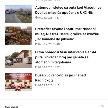
Automobil sleteo sa puta kod Vlasotinca:
Dvojica mladića upućena u UKC Niš
07.08.2026 11:57
Pretražite tavane i podrume: Narodni
muzej Niš traži stare igračke za izložbu
„Od kamena do piksela“
07.08.2026 11:48
Hitna pomoć u Nišu intervenisala 144
puta: Povećan broj pacijenata sa
stomačnim tegobama
07.08.2026 11:27
Dušan Jovanović za jači napad
Radničkog
07.08.2026 11:15
Još vesti