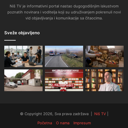
Niš TV je informativni portal nastao dugogodišnjim iskustvom
poznatih novinara i voditelja koji su udruživanjem pokrenuli novi
vid objavljivanja i komunikacije sa čitaocima.
Sveže objavljeno
© Copyright 2026, Sva prava zadržava |
Niš TV
|
Početna
O nama
Impresum