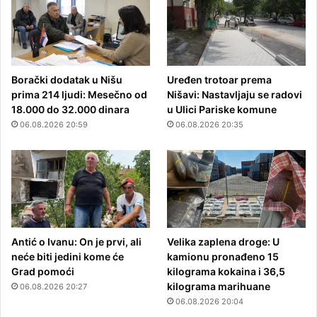
Borački dodatak u Nišu
Uređen trotoar prema
prima 214 ljudi: Mesečno od
Nišavi: Nastavljaju se radovi
18.000 do 32.000 dinara
u Ulici Pariske komune
06.08.2026 20:59
06.08.2026 20:35
Antić o Ivanu: On je prvi, ali
Velika zaplena droge: U
neće biti jedini kome će
kamionu pronađeno 15
Grad pomoći
kilograma kokaina i 36,5
kilograma marihuane
06.08.2026 20:27
06.08.2026 20:04