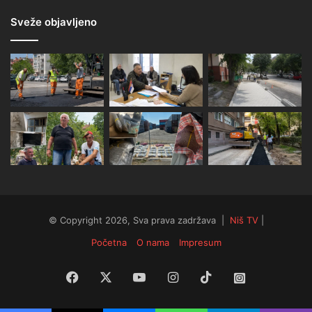
Sveže objavljeno
© Copyright 2026, Sva prava zadržava |
Niš TV
|
Početna
O nama
Impresum
Facebook
X
YouTube
Instagram
TikTok
Instagram