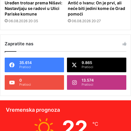
Uređen trotoar prema Nišavi:
Antić o Ivanu: On je prvi, ali
Nastavljaju se radovi u Ulici
neće biti jedini kome će Grad
Pariske komune
pomoći
06.08.2026 20:35
06.08.2026 20:27
Zapratite nas
35.614
9.865
Pratioci
Pratioci
0
13.574
Pratioci
Pratioci
Vremenska prognoza
22
℃