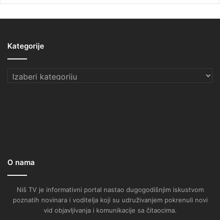
Kategorije
Kategorije
O nama
Niš TV je informativni portal nastao dugogodišnjim iskustvom
poznatih novinara i voditelja koji su udruživanjem pokrenuli novi
vid objavljivanja i komunikacije sa čitaocima.