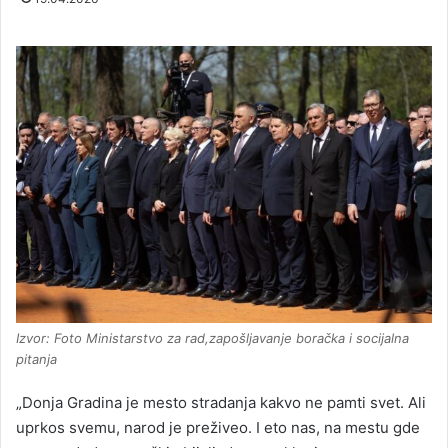
Izvor: Foto Ministarstvo za rad,zapošljavanje boračka i socijalna
pitanja
„Donja Gradina je mesto stradanja kakvo ne pamti svet. Ali
uprkos svemu, narod je preživeo. I eto nas, na mestu gde