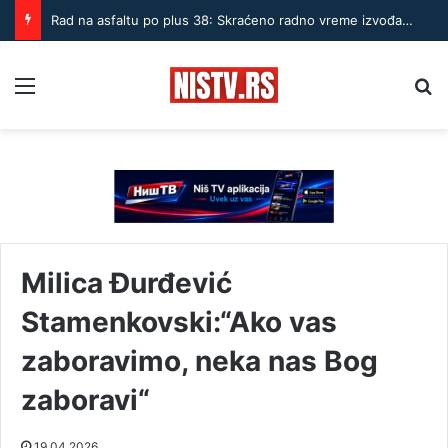
Rad na asfaltu po plus 38: Skraćeno radno vreme izvođača u Nišu
Menu
Pr
Milica Đurđević
Stamenkovski:“Ako vas
zaboravimo, neka nas Bog
zaboravi“
19.04.2026