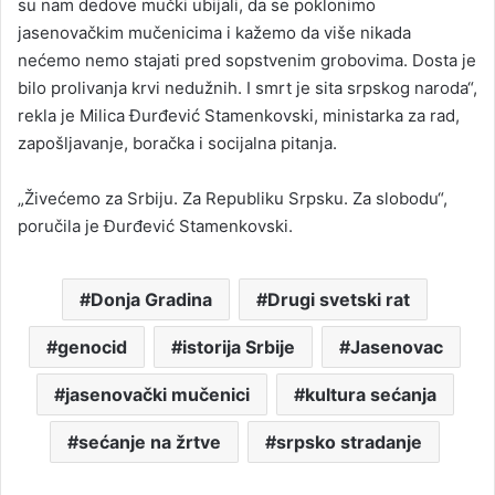
su nam dedove mučki ubijali, da se poklonimo
jasenovačkim mučenicima i kažemo da više nikada
nećemo nemo stajati pred sopstvenim grobovima. Dosta je
bilo prolivanja krvi nedužnih. I smrt je sita srpskog naroda“,
rekla je Milica Đurđević Stamenkovski, ministarka za rad,
zapošljavanje, boračka i socijalna pitanja.
„Živećemo za Srbiju. Za Republiku Srpsku. Za slobodu“,
poručila je Đurđević Stamenkovski.
Donja Gradina
Drugi svetski rat
genocid
istorija Srbije
Jasenovac
jasenovački mučenici
kultura sećanja
sećanje na žrtve
srpsko stradanje