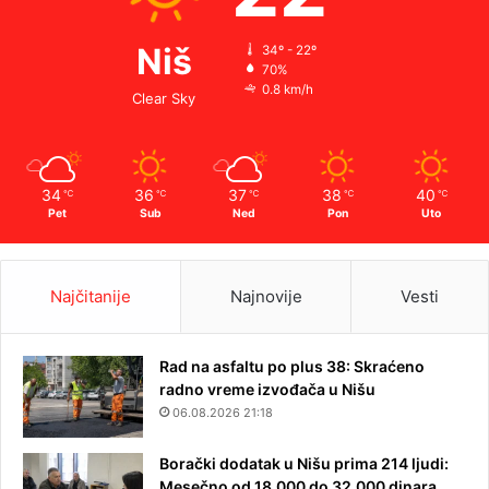
Niš
34º - 22º
70%
0.8 km/h
Clear Sky
34
36
37
38
40
℃
℃
℃
℃
℃
Pet
Sub
Ned
Pon
Uto
Najčitanije
Najnovije
Vesti
Rad na asfaltu po plus 38: Skraćeno
radno vreme izvođača u Nišu
06.08.2026 21:18
Borački dodatak u Nišu prima 214 ljudi:
Mesečno od 18.000 do 32.000 dinara