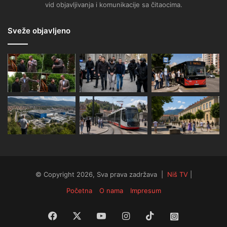
vid objavljivanja i komunikacije sa čitaocima.
Sveže objavljeno
© Copyright 2026, Sva prava zadržava |
Niš TV
|
Početna
O nama
Impresum
Facebook
X
YouTube
Instagram
TikTok
Instagram