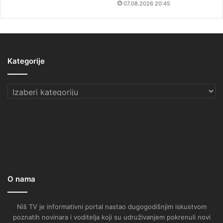
07.08.2026 20:45
Kategorije
Kategorije
O nama
Niš TV je informativni portal nastao dugogodišnjim iskustvom
poznatih novinara i voditelja koji su udruživanjem pokrenuli novi