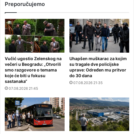
Preporučujemo
Vučić ugostio Zelenskog na
Uhapšen muškarac za kojim
večeri u Beogradu: „Otvorili
su tragale dve policijske
smo razgovore o temama
uprave: Određen mu pritvor
koje će biti u fokusu
do 30 dana
sastanaka“
07.08.2026 21:35
07.08.2026 21:45