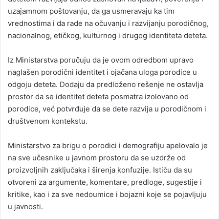
uzajamnom poštovanju, da ga usmeravaju ka tim
vrednostima i da rade na očuvanju i razvijanju porodičnog,
nacionalnog, etičkog, kulturnog i drugog identiteta deteta.
Iz Ministarstva poručuju da je ovom odredbom upravo
naglašen porodični identitet i ojačana uloga porodice u
odgoju deteta. Dodaju da predloženo rešenje ne ostavlja
prostor da se identitet deteta posmatra izolovano od
porodice, već potvrđuje da se dete razvija u porodičnom i
društvenom kontekstu.
Ministarstvo za brigu o porodici i demografiju apelovalo je
na sve učesnike u javnom prostoru da se uzdrže od
proizvoljnih zaključaka i širenja konfuzije. Ističu da su
otvoreni za argumente, komentare, predloge, sugestije i
kritike, kao i za sve nedoumice i bojazni koje se pojavljuju
u javnosti.