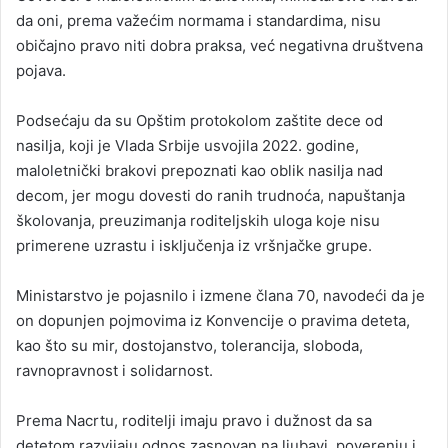
da oni, prema važećim normama i standardima, nisu
običajno pravo niti dobra praksa, već negativna društvena
pojava.
Podsećaju da su Opštim protokolom zaštite dece od
nasilja, koji je Vlada Srbije usvojila 2022. godine,
maloletnički brakovi prepoznati kao oblik nasilja nad
decom, jer mogu dovesti do ranih trudnoća, napuštanja
školovanja, preuzimanja roditeljskih uloga koje nisu
primerene uzrastu i isključenja iz vršnjačke grupe.
Ministarstvo je pojasnilo i izmene člana 70, navodeći da je
on dopunjen pojmovima iz Konvencije o pravima deteta,
kao što su mir, dostojanstvo, tolerancija, sloboda,
ravnopravnost i solidarnost.
Prema Nacrtu, roditelji imaju pravo i dužnost da sa
detetom razvijaju odnos zasnovan na ljubavi, poverenju i