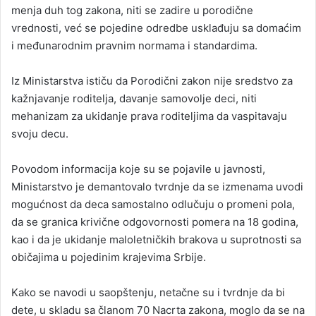
menja duh tog zakona, niti se zadire u porodične
vrednosti, već se pojedine odredbe usklađuju sa domaćim
i međunarodnim pravnim normama i standardima.
Iz Ministarstva ističu da Porodični zakon nije sredstvo za
kažnjavanje roditelja, davanje samovolje deci, niti
mehanizam za ukidanje prava roditeljima da vaspitavaju
svoju decu.
Povodom informacija koje su se pojavile u javnosti,
Ministarstvo je demantovalo tvrdnje da se izmenama uvodi
mogućnost da deca samostalno odlučuju o promeni pola,
da se granica krivične odgovornosti pomera na 18 godina,
kao i da je ukidanje maloletničkih brakova u suprotnosti sa
običajima u pojedinim krajevima Srbije.
Kako se navodi u saopštenju, netačne su i tvrdnje da bi
dete, u skladu sa članom 70 Nacrta zakona, moglo da se na