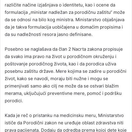
različite načine izjašnjava o identitetu, kao i ocene da
formulacija „ministar nadležan za porodičnu zaštitu“ može
da se odnosi na bilo kog ministra. Ministarstvo objašnjava
da je takva formulacija uobičajena u domaćim propisima i
da su nadležnosti resora jasno definisane.
Posebno se naglašava da član 2 Nacrta zakona propisuje
da svako ima pravo na život u porodičnom okruženju i
poštovanje porodičnog života, kao i da porodica uživa
posebnu zaštitu države. Mere kojima se zadire u porodični
život, kako se navodi, moraju biti nužne i mogu se
primenjivati samo ako cilj ne može da se ostvari blažim
merama, uključujući preventivne mere, pomoć i podršku
porodici.
Kada je reč o pristanku na medicinsku meru, Ministarstvo
ističe da Porodični zakon ne uređuje oblast zdravstva niti
prava pacijenata. Dodaju da odredba prema kojoj dete koje