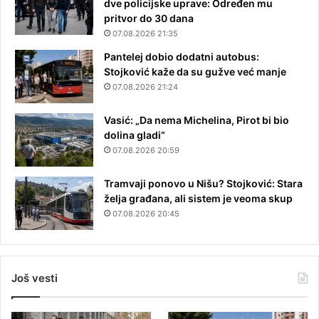
dve policijske uprave: Određen mu
pritvor do 30 dana
07.08.2026 21:35
Pantelej dobio dodatni autobus:
Stojković kaže da su gužve već manje
07.08.2026 21:24
Vasić: „Da nema Michelina, Pirot bi bio
dolina gladi“
07.08.2026 20:59
Tramvaji ponovo u Nišu? Stojković: Stara
želja građana, ali sistem je veoma skup
07.08.2026 20:45
Još vesti