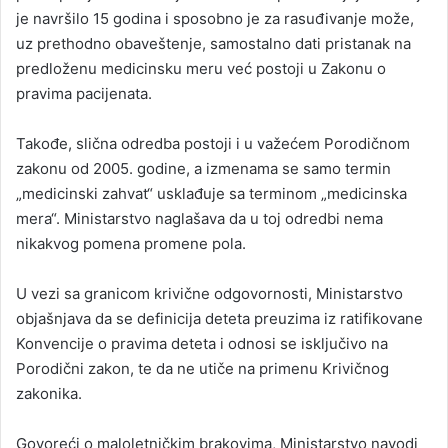
je navršilo 15 godina i sposobno je za rasuđivanje može,
uz prethodno obaveštenje, samostalno dati pristanak na
predloženu medicinsku meru već postoji u Zakonu o
pravima pacijenata.
Takođe, slična odredba postoji i u važećem Porodičnom
zakonu od 2005. godine, a izmenama se samo termin
„medicinski zahvat“ usklađuje sa terminom „medicinska
mera“. Ministarstvo naglašava da u toj odredbi nema
nikakvog pomena promene pola.
U vezi sa granicom krivične odgovornosti, Ministarstvo
objašnjava da se definicija deteta preuzima iz ratifikovane
Konvencije o pravima deteta i odnosi se isključivo na
Porodični zakon, te da ne utiče na primenu Krivičnog
zakonika.
Govoreći o maloletničkim brakovima, Ministarstvo navodi