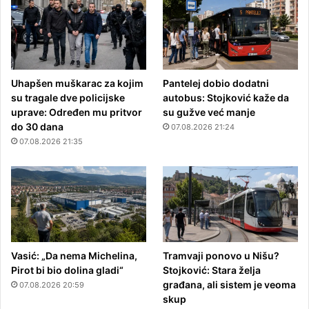
Uhapšen muškarac za kojim
Pantelej dobio dodatni
su tragale dve policijske
autobus: Stojković kaže da
uprave: Određen mu pritvor
su gužve već manje
do 30 dana
07.08.2026 21:24
07.08.2026 21:35
Vasić: „Da nema Michelina,
Tramvaji ponovo u Nišu?
Pirot bi bio dolina gladi“
Stojković: Stara želja
građana, ali sistem je veoma
07.08.2026 20:59
skup