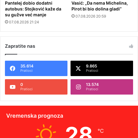
Pantelej dobio dodatni
Vasić: „Da nema Michelina,
autobus: Stojković kaže da
Pirot bi bio dolina gladi“
su gužve već manje
07.08.2026 20:59
07.08.2026 21:24
Zapratite nas
35.614
9.865
Pratioci
Pratioci
0
13.574
Pratioci
Pratioci
Vremenska prognoza
28
℃