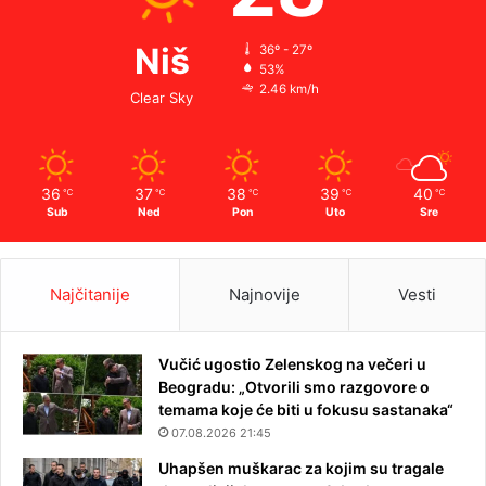
Niš
36º - 27º
53%
2.46 km/h
Clear Sky
36
37
38
39
40
℃
℃
℃
℃
℃
Sub
Ned
Pon
Uto
Sre
Najčitanije
Najnovije
Vesti
Vučić ugostio Zelenskog na večeri u
Beogradu: „Otvorili smo razgovore o
temama koje će biti u fokusu sastanaka“
07.08.2026 21:45
Uhapšen muškarac za kojim su tragale