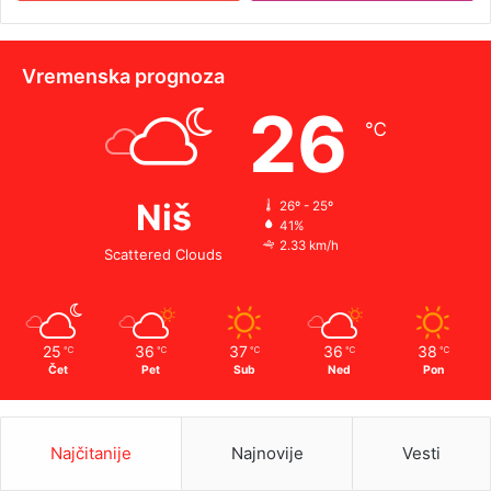
Vremenska prognoza
26
℃
Niš
26º - 25º
41%
2.33 km/h
Scattered Clouds
25
36
37
36
38
℃
℃
℃
℃
℃
Čet
Pet
Sub
Ned
Pon
Najčitanije
Najnovije
Vesti