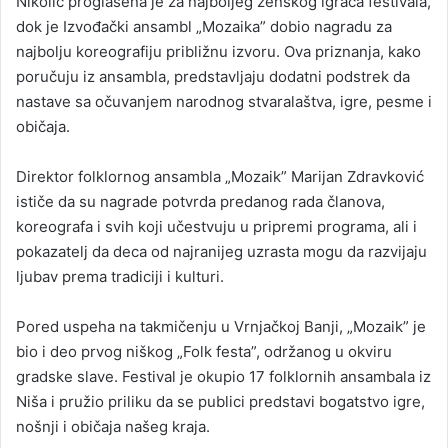
Nikolić proglašena je za najboljeg ženskog igrača festivala,
dok je Izvođački ansambl „Mozaika” dobio nagradu za
najbolju koreografiju približnu izvoru. Ova priznanja, kako
poručuju iz ansambla, predstavljaju dodatni podstrek da
nastave sa očuvanjem narodnog stvaralaštva, igre, pesme i
običaja.
Direktor folklornog ansambla „Mozaik” Marijan Zdravković
ističe da su nagrade potvrda predanog rada članova,
koreografa i svih koji učestvuju u pripremi programa, ali i
pokazatelj da deca od najranijeg uzrasta mogu da razvijaju
ljubav prema tradiciji i kulturi.
Pored uspeha na takmičenju u Vrnjačkoj Banji, „Mozaik” je
bio i deo prvog niškog „Folk festa”, održanog u okviru
gradske slave. Festival je okupio 17 folklornih ansambala iz
Niša i pružio priliku da se publici predstavi bogatstvo igre,
nošnji i običaja našeg kraja.