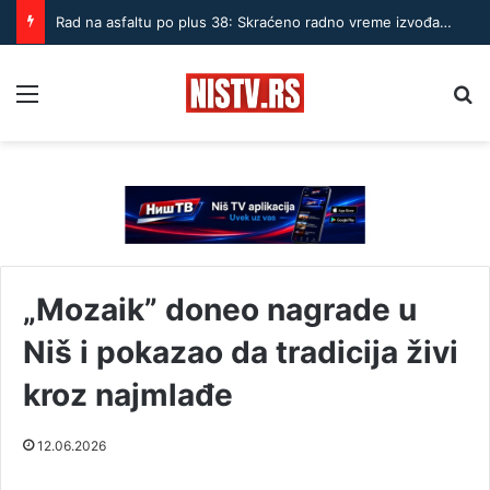
Rad na asfaltu po plus 38: Skraćeno radno vreme izvođača u Nišu
Menu
Pr
„Mozaik” doneo nagrade u
Niš i pokazao da tradicija živi
kroz najmlađe
12.06.2026