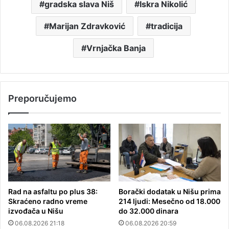
gradska slava Niš
Iskra Nikolić
Marijan Zdravković
tradicija
Vrnjačka Banja
Preporučujemo
Rad na asfaltu po plus 38:
Borački dodatak u Nišu prima
Skraćeno radno vreme
214 ljudi: Mesečno od 18.000
izvođača u Nišu
do 32.000 dinara
06.08.2026 21:18
06.08.2026 20:59