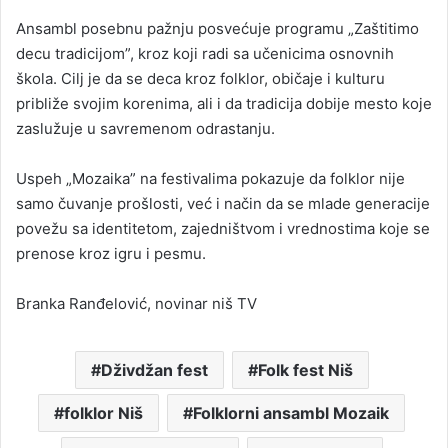
Ansambl posebnu pažnju posvećuje programu „Zaštitimo
decu tradicijom”, kroz koji radi sa učenicima osnovnih
škola. Cilj je da se deca kroz folklor, običaje i kulturu
približe svojim korenima, ali i da tradicija dobije mesto koje
zaslužuje u savremenom odrastanju.
Uspeh „Mozaika” na festivalima pokazuje da folklor nije
samo čuvanje prošlosti, već i način da se mlade generacije
povežu sa identitetom, zajedništvom i vrednostima koje se
prenose kroz igru i pesmu.
Branka Ranđelović, novinar niš TV
Dživdžan fest
Folk fest Niš
folklor Niš
Folklorni ansambl Mozaik