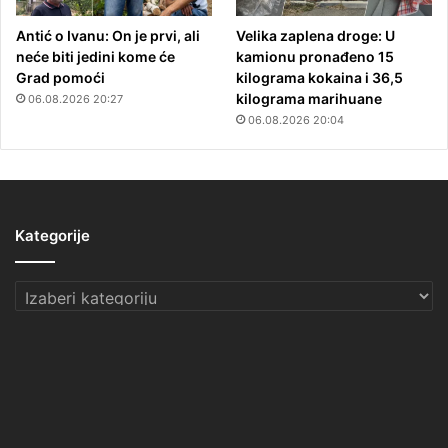
Antić o Ivanu: On je prvi, ali
Velika zaplena droge: U
neće biti jedini kome će
kamionu pronađeno 15
Grad pomoći
kilograma kokaina i 36,5
kilograma marihuane
06.08.2026 20:27
06.08.2026 20:04
Kategorije
Kategorije