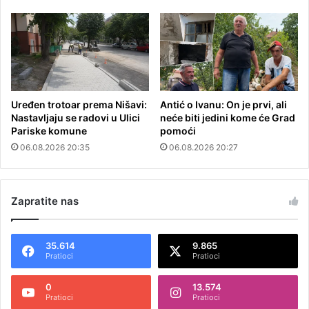
Uređen trotoar prema Nišavi:
Antić o Ivanu: On je prvi, ali
Nastavljaju se radovi u Ulici
neće biti jedini kome će Grad
Pariske komune
pomoći
06.08.2026 20:35
06.08.2026 20:27
Zapratite nas
35.614
9.865
Pratioci
Pratioci
0
13.574
Pratioci
Pratioci