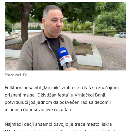
Foto: Niš TV
Folklorni ansambl „Mozaik” vratio se u Niš sa značajnim
priznanjima sa „Dživdžan festa” u Vrnjačkoj Banji,
potvrđujući još jednom da posvećen rad sa decom i
mladima donosi vidljive rezultate.
Najmlađi dečji ansambl osvojio je treće mesto, Iskra