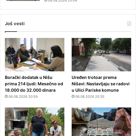
06.08.2026 20:04
Još vesti
Borački dodatak u Nišu
Uređen trotoar prema
prima 214 ljudi: Mesečno od
Nišavi: Nastavljaju se radovi
18.000 do 32.000 dinara
u Ulici Pariske komune
06.08.2026 20:59
06.08.2026 20:35