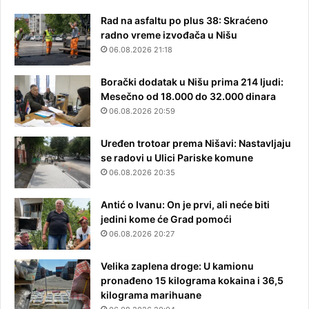
Rad na asfaltu po plus 38: Skraćeno
radno vreme izvođača u Nišu
06.08.2026 21:18
Borački dodatak u Nišu prima 214 ljudi:
Mesečno od 18.000 do 32.000 dinara
06.08.2026 20:59
Uređen trotoar prema Nišavi: Nastavljaju
se radovi u Ulici Pariske komune
06.08.2026 20:35
Antić o Ivanu: On je prvi, ali neće biti
jedini kome će Grad pomoći
06.08.2026 20:27
Velika zaplena droge: U kamionu
pronađeno 15 kilograma kokaina i 36,5
kilograma marihuane