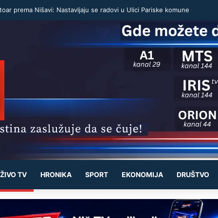
oar prema Nišavi: Nastavljaju se radovi u Ulici Pariske komune
ŽIVO TV
HRONIKA
SPORT
EKONOMIJA
DRUŠTVO