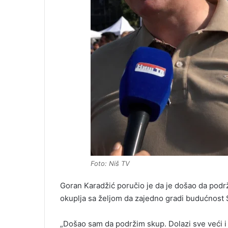
Foto: Niš TV
Goran Karadžić poručio je da je došao da podrži
okuplja sa željom da zajedno gradi budućnost S
„Došao sam da podržim skup. Dolazi sve veći 