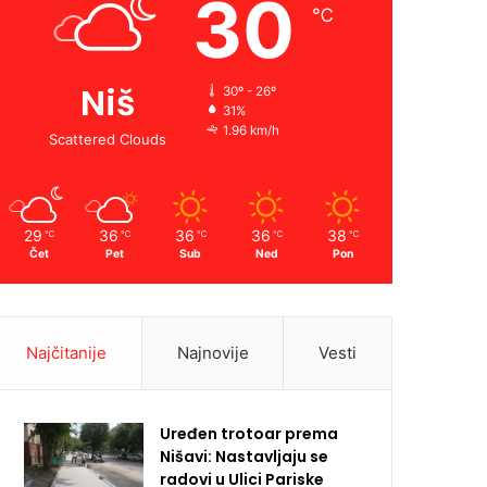
30
℃
Niš
30º - 26º
31%
1.96 km/h
Scattered Clouds
29
36
36
36
38
℃
℃
℃
℃
℃
Čet
Pet
Sub
Ned
Pon
Najčitanije
Najnovije
Vesti
Uređen trotoar prema
Nišavi: Nastavljaju se
radovi u Ulici Pariske