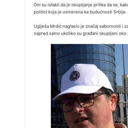
Oni su istakli da je okupljanje prilika da se, k
politici koja je usmerena ka budućnosti Srbije.
Uglješa Mrdić naglasio je značaj sabornosti i z
napred samo ukoliko su građani okupljeni oko za