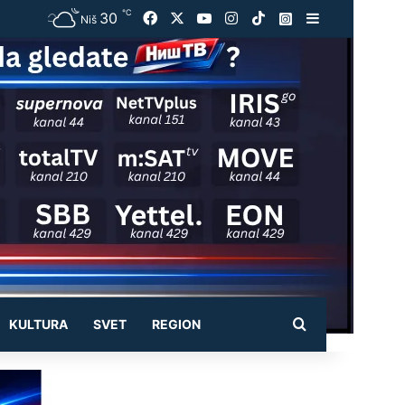
℃
30
Facebook
X
YouTube
Instagram
TikTok
Instagram
Sidebar
Niš
Pretraži
KULTURA
SVET
REGION