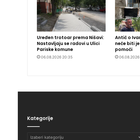
Uređen trotoar prema Nišavi:
Antić o Ivan
Nastavljaju se radovi u Ulici
neće biti 
Pariske komune
pomoći
06.08.2026 20:35
06.08.2026
Kategorije
Kategorije