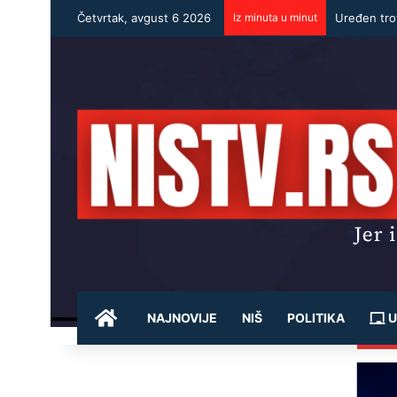
Četvrtak, avgust 6 2026
Iz minuta u minut
Uređen trot
POČETNA
NAJNOVIJE
NIŠ
POLITIKA
U