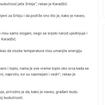
udućnost jače Srbije“, rekao je Karadžić.
eni za Srbiju i da podrže ono što je, kako je naveo,
nisu samo slogani, nego se srpski narod ujedinjuje i
 Karadžić.
akao da visoke temperature nisu umanjile energiju
nčano i toplo, nama je sve vreme toplo oko srca kada se
i, naprotiv, svi su nasmejani i vedri“, rekao je
je, prirodno je da, kako je naveo, građani budu
joj budućnosti.