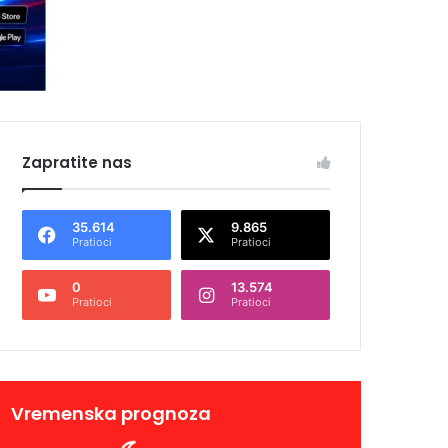
Zapratite nas
35.614
9.865
Pratioci
Pratioci
0
13.574
Pratioci
Pratioci
Vremenska prognoza