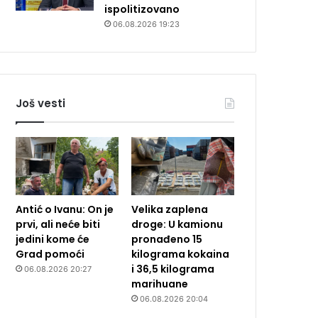
ispolitizovano
06.08.2026 19:23
Još vesti
Antić o Ivanu: On je
Velika zaplena
prvi, ali neće biti
droge: U kamionu
jedini kome će
pronađeno 15
Grad pomoći
kilograma kokaina
i 36,5 kilograma
06.08.2026 20:27
marihuane
06.08.2026 20:04