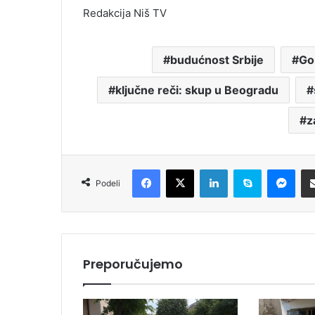
Redakcija Niš TV
budućnost Srbije
Go
ključne reči: skup u Beogradu
z
Facebook
X
LinkedIn
Skype
Messenger
Podeli
Preporučujemo