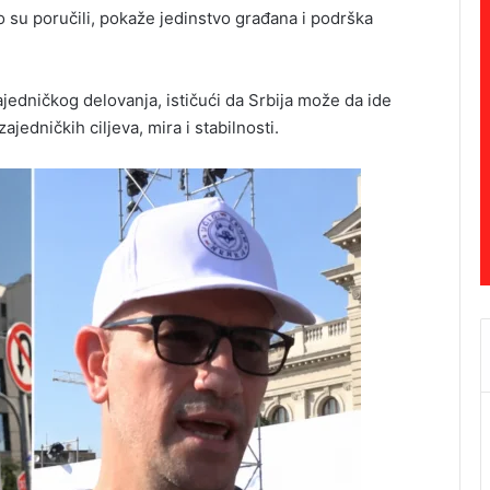
ako su poručili, pokaže jedinstvo građana i podrška
ajedničkog delovanja, ističući da Srbija može da ide
jedničkih ciljeva, mira i stabilnosti.