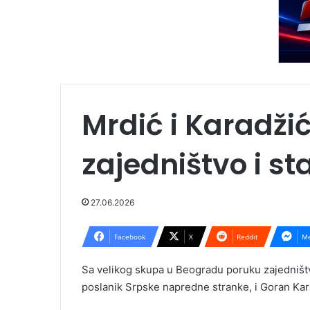
Mrdić i Karadži
zajedništvo i st
27.06.2026
Facebook
X
Reddit
Me
Sa velikog skupa u Beogradu poruku zajedništva,
poslanik Srpske napredne stranke, i Goran Kara