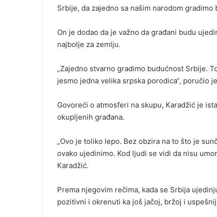
Srbije, da zajedno sa našim narodom gradimo b
On je dodao da je važno da građani budu ujedinj
najbolje za zemlju.
„Zajedno stvarno gradimo budućnost Srbije. To 
jesmo jedna velika srpska porodica“, poručio je
Govoreći o atmosferi na skupu, Karadžić je ist
okupljenih građana.
„Ovo je toliko lepo. Bez obzira na to što je su
ovako ujedinimo. Kod ljudi se vidi da nisu umorn
Karadžić.
Prema njegovim rečima, kada se Srbija ujedinju
pozitivni i okrenuti ka još jačoj, bržoj i uspešni