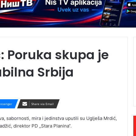
ć: Poruka skupa je
abilna Srbija
ssenger
Share via Email
 sabornosti, mira i jedinstva uputili su Uglješa Mrdić,
džić, direktor PD „Stara Planina“.