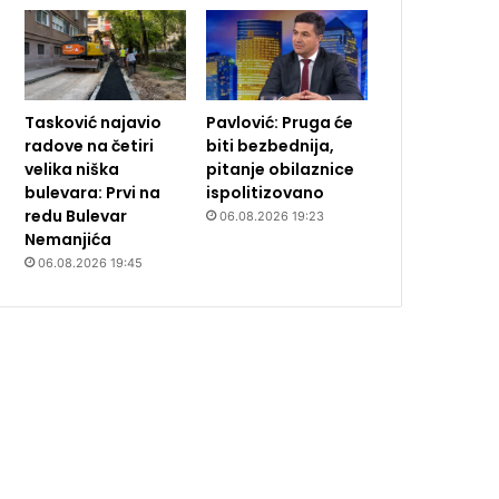
Tasković najavio
Pavlović: Pruga će
radove na četiri
biti bezbednija,
velika niška
pitanje obilaznice
bulevara: Prvi na
ispolitizovano
redu Bulevar
06.08.2026 19:23
Nemanjića
06.08.2026 19:45