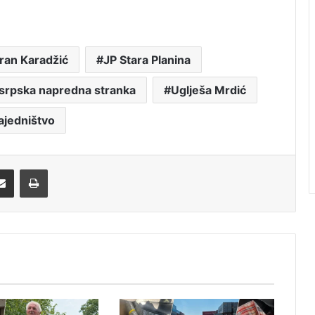
ran Karadžić
JP Stara Planina
srpska napredna stranka
Uglješa Mrdić
ajedništvo
Share via Email
Print