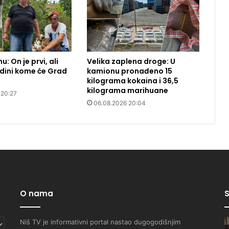
u: On je prvi, ali
Velika zaplena droge: U
jedini kome će Grad
kamionu pronađeno 15
kilograma kokaina i 36,5
kilograma marihuane
 20:27
06.08.2026 20:04
O nama
S
Niš TV je informativni portal nastao dugogodišnjim