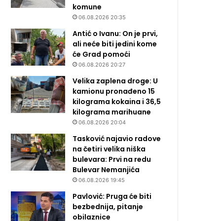
komune
06.08.2026 20:35
Antić o Ivanu: On je prvi,
ali neće biti jedini kome
će Grad pomoći
06.08.2026 20:27
Velika zaplena droge: U
kamionu pronađeno 15
kilograma kokaina i 36,5
kilograma marihuane
06.08.2026 20:04
Tasković najavio radove
na četiri velika niška
bulevara: Prvi na redu
Bulevar Nemanjića
06.08.2026 19:45
Pavlović: Pruga će biti
bezbednija, pitanje
obilaznice