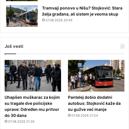
Tramvaji ponovo u Nišu? Stojković: Stara
želja građana, ali sistem je veoma skup
07.08.2026 20:45
Još vesti
Uhapšen muškarac za kojim
Pantelej dobio dodatni
su tragale dve policijske
autobus: Stojković kaže da
uprave: Određen mu pritvor
su gužve već manje
do 30 dana
07.08.2026 21:24
07.08.2026 21:35