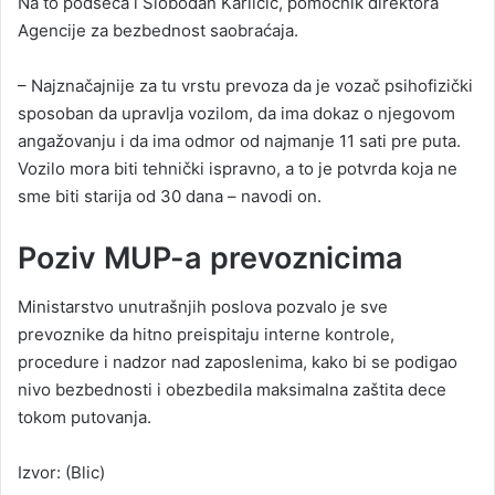
Na to podseća i Slobodan Karličić, pomoćnik direktora
Agencije za bezbednost saobraćaja.
– Najznačajnije za tu vrstu prevoza da je vozač psihofizički
sposoban da upravlja vozilom, da ima dokaz o njegovom
angažovanju i da ima odmor od najmanje 11 sati pre puta.
Vozilo mora biti tehnički ispravno, a to je potvrda koja ne
sme biti starija od 30 dana – navodi on.
Poziv MUP-a prevoznicima
Ministarstvo unutrašnjih poslova pozvalo je sve
prevoznike da hitno preispitaju interne kontrole,
procedure i nadzor nad zaposlenima, kako bi se podigao
nivo bezbednosti i obezbedila maksimalna zaštita dece
tokom putovanja.
Izvor: (Blic)