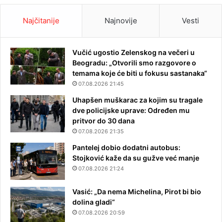
Najčitanije
Najnovije
Vesti
Vučić ugostio Zelenskog na večeri u
Beogradu: „Otvorili smo razgovore o
temama koje će biti u fokusu sastanaka“
07.08.2026 21:45
Uhapšen muškarac za kojim su tragale
dve policijske uprave: Određen mu
pritvor do 30 dana
07.08.2026 21:35
Pantelej dobio dodatni autobus:
Stojković kaže da su gužve već manje
07.08.2026 21:24
Vasić: „Da nema Michelina, Pirot bi bio
dolina gladi“
07.08.2026 20:59