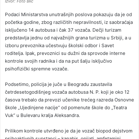
Izvor: Foto Blic
Podaci Ministarstva unutrašnjih poslova pokazuju da je od
početka godine, zbog različitih nepravilnosti, iz saobraćaja
isključeno 14 autobusa i čak 37 vozača. Dečji turizam
predstavlja jednu od najvažnijih grana turizma u Srbiji, a u
izboru prevoznika učestvuju školski odbor i Savet
roditelja. Ipak, prevoznici su dužni da sprovode interne
kontrole svojih radnika i da na put šalju isključivo
psihofizički spremne vozače.
Podsetimo, policija je juče u Beogradu zaustavila
četrdesetogodišnjeg vozača autobusa N. P. koji je oko 12
časova trebalo da prevozi učenike trećeg razreda Osnovne
škole „Ujedinjene nacije“ od pomenute škole do „Teatra
Vuk“ u Bulevaru kralja Aleksandra.
Prilikom kontrole utvrđeno je da je vozač biopod dejstvom
psihoaktivnih supstanci
–
kanabis, opijati
,
amfetamini