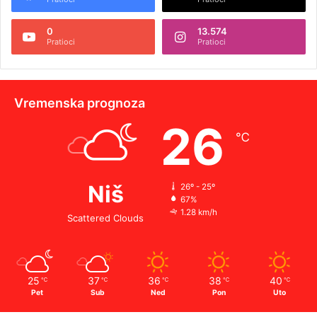
0
13.574
Pratioci
Pratioci
Vremenska prognoza
26
℃
Niš
26º - 25º
67%
1.28 km/h
Scattered Clouds
25
37
36
38
40
℃
℃
℃
℃
℃
Pet
Sub
Ned
Pon
Uto