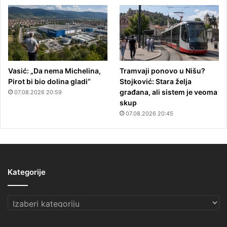
Vasić: „Da nema Michelina,
Tramvaji ponovo u Nišu?
Pirot bi bio dolina gladi“
Stojković: Stara želja
građana, ali sistem je veoma
07.08.2026 20:59
skup
07.08.2026 20:45
Kategorije
Kategorije