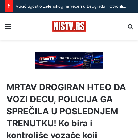
Vučić ugostio Zelenskog na večeri u Beogradu: „Otvorili smo razgovore o temama koje će biti u fokusu sastanaka“
Menu
Pr
MRTAV DROGIRAN HTEO DA
VOZI DECU, POLICIJA GA
SPREČILA U POSLEDNJEM
TRENUTKU! Ko bira i
kontroliše vozače koji