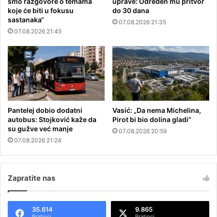
smo razgovore o temama
uprave: Određen mu pritvor
koje će biti u fokusu
do 30 dana
sastanaka“
07.08.2026 21:35
07.08.2026 21:45
Pantelej dobio dodatni
Vasić: „Da nema Michelina,
autobus: Stojković kaže da
Pirot bi bio dolina gladi“
su gužve već manje
07.08.2026 20:59
07.08.2026 21:24
Zapratite nas
35.614
9.865
Pratioci
Pratioci