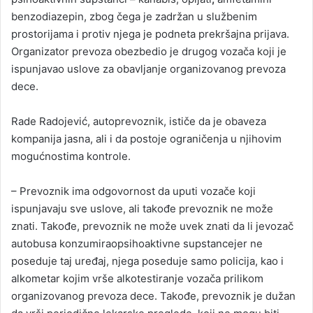
benzodiazepin, zbog čega je zadržan u službenim
prostorijama i protiv njega je podneta prekršajna prijava.
Organizator prevoza obezbedio je drugog vozača koji je
ispunjavao uslove za obavljanje organizovanog prevoza
dece.
Rade Radojević, autoprevoznik, ističe da je obaveza
kompanija jasna, ali i da postoje ograničenja u njihovim
mogućnostima kontrole.
– Prevoznik ima odgovornost da uputi vozače koji
ispunjavaju sve uslove, ali takođe prevoznik ne može
znati. Takođe, prevoznik ne može uvek znati da li jevozač
autobusa konzumiraopsihoaktivne supstancejer ne
poseduje taj uređaj, njega poseduje samo policija, kao i
alkometar kojim vrše alkotestiranje vozača prilikom
organizovanog prevoza dece. Takođe, prevoznik je dužan