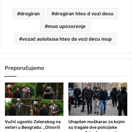
drogiran
drogiran hteo d vozi decu
muo upozorenje
vozač autobusa hteo da vozi decu mup
Preporučujemo
Vučić ugostio Zelenskog na
Uhapšen muškarac za kojim
večeri u Beogradu: „Otvorili
su tragale dve policijske