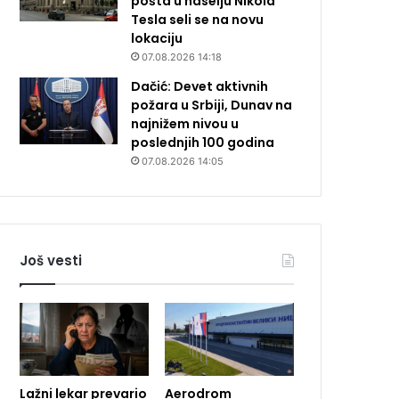
pošta u naselju Nikola
Tesla seli se na novu
lokaciju
07.08.2026 14:18
Dačić: Devet aktivnih
požara u Srbiji, Dunav na
najnižem nivou u
poslednjih 100 godina
07.08.2026 14:05
Još vesti
Lažni lekar prevario
Aerodrom