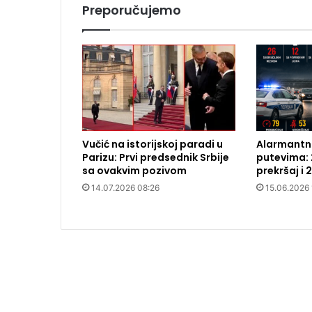
Preporučujemo
Vučić na istorijskoj paradi u
Alarmantna
Parizu: Prvi predsednik Srbije
putevima: 
sa ovakvim pozivom
prekršaj i 
14.07.2026 08:26
15.06.2026 