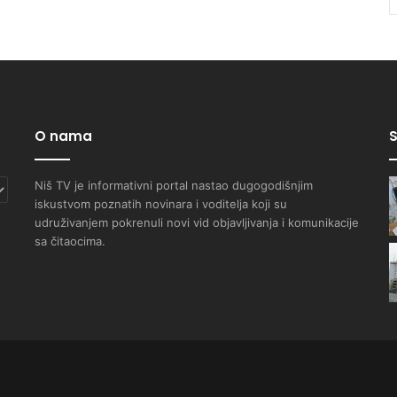
O nama
S
Niš TV je informativni portal nastao dugogodišnjim
iskustvom poznatih novinara i voditelja koji su
udruživanjem pokrenuli novi vid objavljivanja i komunikacije
sa čitaocima.