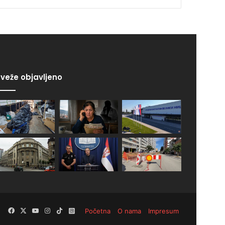
veže objavljeno
Facebook
X
YouTube
Instagram
TikTok
Instagram
Početna
O nama
Impresum