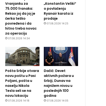
Vranjanku za
„Konstantin Veliki“
75.000 franaka:
o povlačenju
Rekao joj da joj je
Ryanair karata iz
ćerka teško
prodaje
povređena i da
07.08.2026 14:25
hitno treba novac
za operaciju
07.08.2026 14:34
Pošta Srbije otvara
Dačić: Devet
novu poštu u Pasi
aktivnih požara u
Poljani, pošta u
Srbiji, Dunav na
naselju Nikola
najnižem nivou u
Tesla seli se na
poslednjih 100
novu lokaciju
godina
07.08.2026 14:18
07.08.2026 14:05