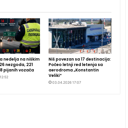
 nedelja na niškim
Niš povezan sa 17 destinacija:
26 nezgoda, 221
Počeo letnji red letenja sa
28 pijanih vozača
aerodroma „Konstantin
Veliki“
12:52
03.04.2026 17:07