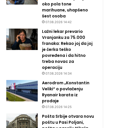
oko pola tone
marihuane, uhapšeno
šest osoba
07.08.2026 14:42
Lažni lekar prevario
Vranjanku za 75.000
franaka: Rekao joj da joj
je ćerka teško
povređena i da hitno
treba novac za
operaciju
07.08.2026 14:34
Aerodrom „Konstantin
Veliki“ o povlačenju
Ryanair karata iz
prodaje
07.08.2026 14:25
Pošta Srbije otvara novu
poštu u Pasi Poljani,