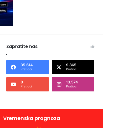
Zapratite nas
35.614
9.865
Pratioci
Pratioci
0
13.574
Pratioci
Pratioci
Vremenska prognoza