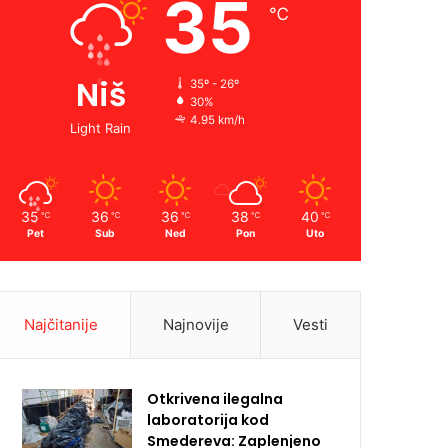
35
℃
Niš
35º - 26º
30%
4.95 km/h
Light Rain
35
36
36
38
40
℃
℃
℃
℃
℃
Pet
Sub
Ned
Pon
Uto
Najčitanije
Najnovije
Vesti
Otkrivena ilegalna
laboratorija kod
Smedereva: Zaplenjeno