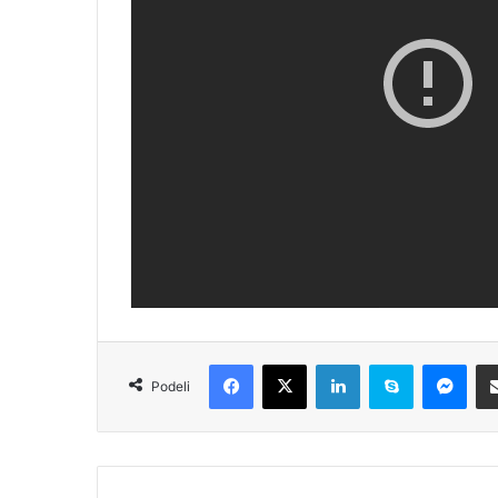
Facebook
X
LinkedIn
Skype
Messenger
Podeli