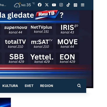
℃
35
Facebook
X
YouTube
Instagram
TikTok
Instagram
Sidebar
Otkrivena ilegalna laboratorija kod Smedereva: Zaplenjeno oko pola tone marihuane, uhapšeno šest osoba
Niš
Pretraži
KULTURA
SVET
REGION