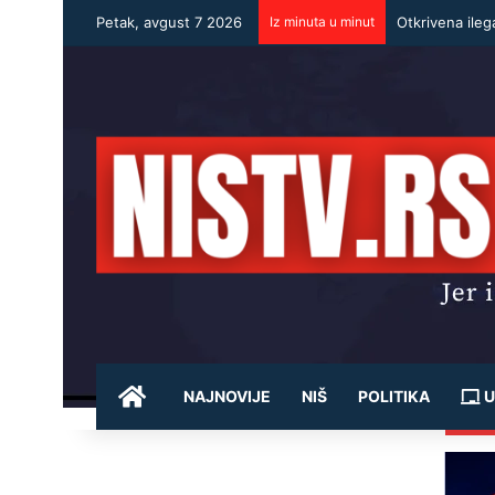
Petak, avgust 7 2026
Iz minuta u minut
POČETNA
NAJNOVIJE
NIŠ
POLITIKA
U