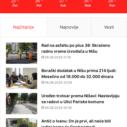
25
36
37
36
38
℃
℃
℃
℃
℃
Čet
Pet
Sub
Ned
Pon
Najčitanije
Najnovije
Vesti
Rad na asfaltu po plus 38: Skraćeno
radno vreme izvođača u Nišu
06.08.2026 21:18
Borački dodatak u Nišu prima 214 ljudi:
Mesečno od 18.000 do 32.000 dinara
06.08.2026 20:59
Uređen trotoar prema Nišavi: Nastavljaju
se radovi u Ulici Pariske komune
06.08.2026 20:35
Antić o Ivanu: On je prvi, ali neće biti
jedini kome će Grad pomoći