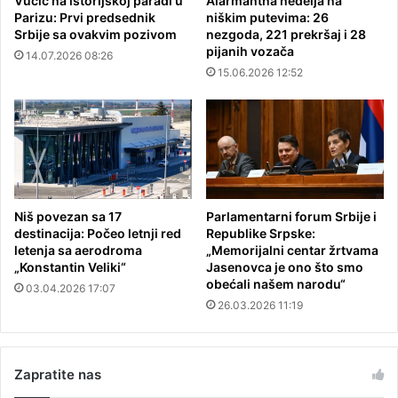
Vučić na istorijskoj paradi u
Alarmantna nedelja na
Parizu: Prvi predsednik
niškim putevima: 26
Srbije sa ovakvim pozivom
nezgoda, 221 prekršaj i 28
pijanih vozača
14.07.2026 08:26
15.06.2026 12:52
Niš povezan sa 17
Parlamentarni forum Srbije i
destinacija: Počeo letnji red
Republike Srpske:
letenja sa aerodroma
„Memorijalni centar žrtvama
„Konstantin Veliki“
Jasenovca je ono što smo
obećali našem narodu“
03.04.2026 17:07
26.03.2026 11:19
Zapratite nas