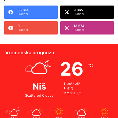
35.614
9.865
Pratioci
Pratioci
0
13.574
Pratioci
Pratioci
Vremenska prognoza
26
℃
Niš
26º - 25º
41%
2.33 km/h
Scattered Clouds