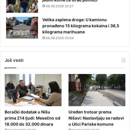
06.08.2026 20:27
Velika zaplena droge: U kamionu
pronađeno 15 kilograma kokaina i 36,5
kilograma marihuane
06.08.2026 20:04
Još vesti
Borački dodatak u Nišu
Uređen trotoar prema
prima 214 ljudi: Mesečno od
Nišavi: Nastavljaju se radovi
18.000 do 32.000 dinara
u Ulici Pariske komune