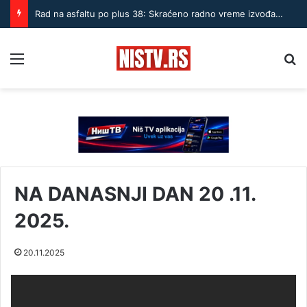
Rad na asfaltu po plus 38: Skraćeno radno vreme izvođača u Nišu
Menu
Pr
NA DANASNJI DAN 20 .11.
2025.
20.11.2025