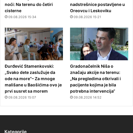
noći: Na terenu do četiri
nadstrešnice postavljene u
cisterne
Oreovcu i Leskoviku
09.08.2026 15:34
09.08.2026 15:21
Đurđević Stamenkovski:
Gradonačelnik Niša o
„Svako dete zaslužuje da
značaju akcije na terenu:
ode na more“– Za mnoge
„Na pregledima otkrivali i
mališane u Baošićima ovo je
pacijente kojima je bila
prvi susret sa morem
potrebna intervencija“
09.08.2026 15:07
09.08.2026 14:52
Kategorije