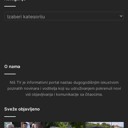
Kategorije
O nama
Niš TV je informativni portal nastao dugogodišnjim iskustvom
poznatih novinara i voditelja koji su udruživanjem pokrenuli novi
vid objavljivanja i komunikacije sa čitaocima.
Sveže objavljeno