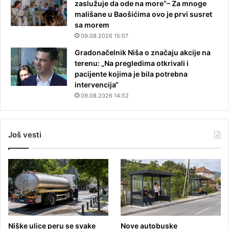
zaslužuje da ode na more“– Za mnoge
mališane u Baošićima ovo je prvi susret
sa morem
09.08.2026 15:07
Gradonačelnik Niša o značaju akcije na
terenu: „Na pregledima otkrivali i
pacijente kojima je bila potrebna
intervencija“
09.08.2026 14:52
Još vesti
Niške ulice peru se svake
Nove autobuske