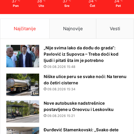
37
38
37
34
34
℃
℃
℃
℃
℃
Pon
Uto
Sre
Čet
Pet
Najčitanije
Najnovije
Vesti
„Nije svima lako da dođu do grada“:
Pavlović iz Supovca – Treba doći kod
ljudi i pitati šta im je potrebno
09.08.2026 15:48
Niške ulice peru se svake noći: Na terenu
do četiri cisterne
09.08.2026 15:34
Nove autobuske nadstrešnice
postavljene u Oreovcu i Leskoviku
09.08.2026 15:21
Đurđević Stamenkovski: „Svako dete