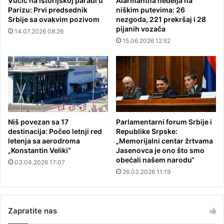
Vučić na istorijskoj paradi u
Alarmantna nedelja na
Parizu: Prvi predsednik
niškim putevima: 26
Srbije sa ovakvim pozivom
nezgoda, 221 prekršaj i 28
pijanih vozača
14.07.2026 08:26
15.06.2026 12:52
Niš povezan sa 17
Parlamentarni forum Srbije i
destinacija: Počeo letnji red
Republike Srpske:
letenja sa aerodroma
„Memorijalni centar žrtvama
„Konstantin Veliki“
Jasenovca je ono što smo
obećali našem narodu“
03.04.2026 17:07
26.03.2026 11:19
Zapratite nas