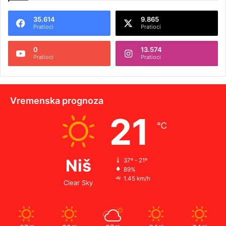
35.614
9.865
Pratioci
Pratioci
0
13.574
Pratioci
Pratioci
Vremenska prognoza
21
℃
Niš
37º - 21º
89%
1.45 km/h
Clear Sky