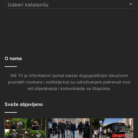
Kategorije
O nama
Niš TV je informativni portal nastao dugogodišnjim iskustvom
poznatih novinara i voditelja koji su udruživanjem pokrenuli novi
vid objavljivanja i komunikacije sa čitaocima.
Sveže objavljeno