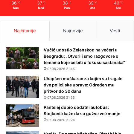
36
37
38
39
40
℃
℃
℃
℃
℃
Sub
Ned
Pon
Uto
Sre
Najčitanije
Najnovije
Vesti
Vučić ugostio Zelenskog na večeri u
Beogradu: „Otvorili smo razgovore o
temama koje će biti u fokusu sastanaka“
07.08.2026 21:45
Uhapšen muškarac za kojim su tragale
dve policijske uprave: Određen mu
pritvor do 30 dana
07.08.2026 21:35
Pantelej dobio dodatni autobus:
Stojković kaže da su gužve već manje
07.08.2026 21:24
Vasić: „Da nema Michelina, Pirot bi bio