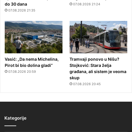
do 30 dana
07.08.2026 21:24
07.08.2026 21:35
Vasić: „Da nema Michelina,
Tramvaji ponovo u Nišu?
Pirot bi bio dolina gladi“
Stojković: Stara želja
građana, ali sistem je veoma
07.08.2026 20:59
skup
07.08.2026 20:45
Kategorije