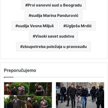
Prvi osnovni sud u Beogradu
sudija Marina Pandurović
sudija Vesna Miljuš
Uglješa Mrdić
Visoki savet sudstva
zloupotreba položaja u pravosuđu
Preporučujemo