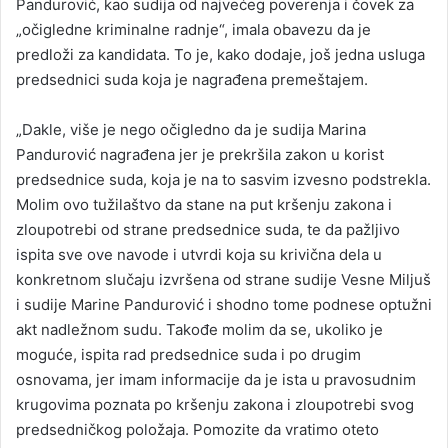
Pandurović, kao sudija od najvećeg poverenja i čovek za
„očigledne kriminalne radnje“, imala obavezu da je
predloži za kandidata. To je, kako dodaje, još jedna usluga
predsednici suda koja je nagrađena premeštajem.
„Dakle, više je nego očigledno da je sudija Marina
Pandurović nagrađena jer je prekršila zakon u korist
predsednice suda, koja je na to sasvim izvesno podstrekla.
Molim ovo tužilaštvo da stane na put kršenju zakona i
zloupotrebi od strane predsednice suda, te da pažljivo
ispita sve ove navode i utvrdi koja su krivična dela u
konkretnom slučaju izvršena od strane sudije Vesne Miljuš
i sudije Marine Pandurović i shodno tome podnese optužni
akt nadležnom sudu. Takođe molim da se, ukoliko je
moguće, ispita rad predsednice suda i po drugim
osnovama, jer imam informacije da je ista u pravosudnim
krugovima poznata po kršenju zakona i zloupotrebi svog
predsedničkog položaja. Pomozite da vratimo oteto