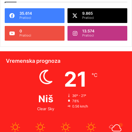
35.614
9.865
Pratioci
Pratioci
0
13.574
Pratioci
Pratioci
Vremenska prognoza
21
℃
Niš
36º - 21º
78%
0.56 km/h
Clear Sky