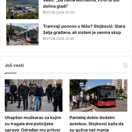
dolina gladi“
07.08.2026 20:59
Tramvaji ponovo u Nišu? Stojković: Stara
želja građana, ali sistem je veoma skup
07.08.2026 20:45
Još vesti
Uhapšen muškarac za kojim
Pantelej dobio dodatni
su tragale dve policijske
autobus: Stojković kaže da
uprave: Određen mu pritvor
su gužve već manje