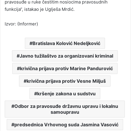
pravosuđe u ruke čestitim nosiocima pravosudnih
funkcija“, istakao je Uglješa Mrdić.
Izvor: (Informer)
Bratislava Kolović Nedeljković
Javno tužilaštvo za organizovani kriminal
krivična prijava protiv Marine Pandurović
krivična prijava protiv Vesne Miljuš
kršenje zakona u sudstvu
Odbor za pravosuđe državnu upravu i lokalnu
samoupravu
predsednica Vrhovnog suda Jasmina Vasović