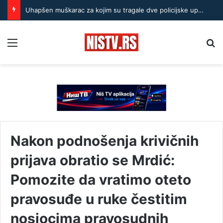
Uhapšen muškarac za kojim su tragale dve policijske uprave: Određen mu pritvor do 30 dana
Menu
Pr
Nakon podnošenja krivičnih
prijava obratio se Mrdić:
Pomozite da vratimo oteto
pravosuđe u ruke čestitim
nosiocima pravosudnih