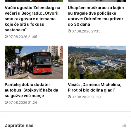
Vučić ugostio Zelenskog na
Uhapšen muškarac za kojim
večeri u Beogradu: „Otvorili
su tragale dve policijske
smo razgovore o temama
uprave: Određen mu pritvor
koje će biti u fokusu
do 30 dana
sastanaka“
07.08.2026 21:35
07.08.2026 21:45
Pantelej dobio dodatni
Vasić: „Da nema Michelina,
autobus: Stojković kaže da
Pirot bi bio dolina gladi“
su gužve već manje
07.08.2026 20:59
07.08.2026 21:24
Zapratite nas