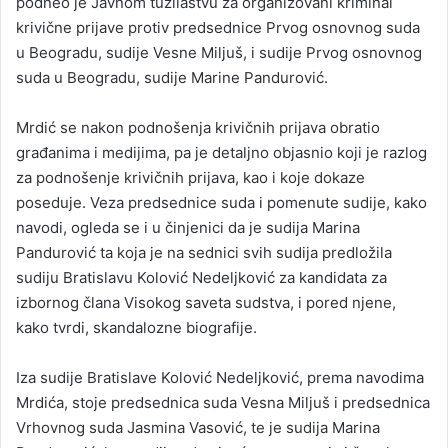
podneo je Javnom tužilaštvu za organizovani kriminal
krivične prijave protiv predsednice Prvog osnovnog suda
u Beogradu, sudije Vesne Miljuš, i sudije Prvog osnovnog
suda u Beogradu, sudije Marine Pandurović.
Mrdić se nakon podnošenja krivičnih prijava obratio
građanima i medijima, pa je detaljno objasnio koji je razlog
za podnošenje krivičnih prijava, kao i koje dokaze
poseduje. Veza predsednice suda i pomenute sudije, kako
navodi, ogleda se i u činjenici da je sudija Marina
Pandurović ta koja je na sednici svih sudija predložila
sudiju Bratislavu Kolović Nedeljković za kandidata za
izbornog člana Visokog saveta sudstva, i pored njene,
kako tvrdi, skandalozne biografije.
Iza sudije Bratislave Kolović Nedeljković, prema navodima
Mrdića, stoje predsednica suda Vesna Miljuš i predsednica
Vrhovnog suda Jasmina Vasović, te je sudija Marina