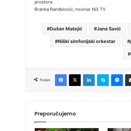
prostora.
Branka Ranđelović, novinar Niš TV
Dušan Matejić
Jana Savić
Niški simfonijski orkestar
Facebook
X
LinkedIn
Skype
Messenger
Podeli
Preporučujemo