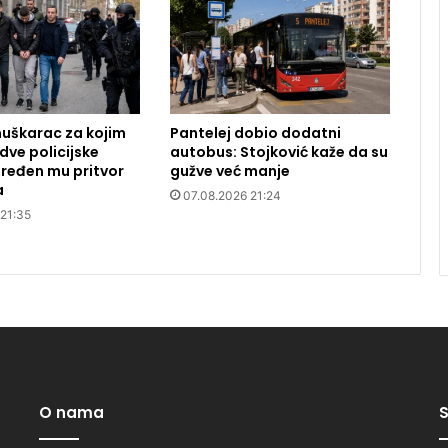
uškarac za kojim
Pantelej dobio dodatni
dve policijske
autobus: Stojković kaže da su
ređen mu pritvor
gužve već manje
a
07.08.2026 21:24
 21:35
O nama
S