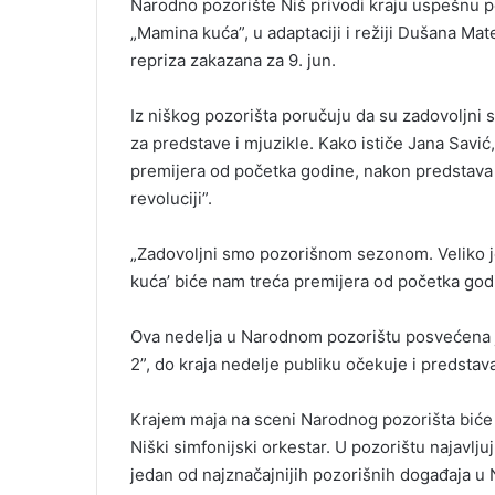
Narodno pozorište Niš privodi kraju uspešnu p
„Mamina kuća”, u adaptaciji i režiji Dušana Mate
repriza zakazana za 9. jun.
Iz niškog pozorišta poručuju da su zadovoljni
za predstave i mjuzikle. Kako ističe Jana Savi
premijera od početka godine, nakon predstava
revoluciji”.
„Zadovoljni smo pozorišnom sezonom. Veliko je
kuća’ biće nam treća premijera od početka godin
Ova nedelja u Narodnom pozorištu posvećena j
2”, do kraja nedelje publiku očekuje i predstava
Krajem maja na sceni Narodnog pozorišta biće i
Niški simfonijski orkestar. U pozorištu najavlju
jedan od najznačajnijih pozorišnih događaja u