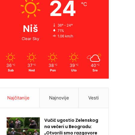
24
℃
Niš
36º - 24º
71%
1.06 km/h
Clear Sky
36
37
38
39
40
℃
℃
℃
℃
℃
Sub
Ned
Pon
Uto
Sre
Najčitanije
Najnovije
Vesti
Vučić ugostio Zelenskog
na večeri u Beogradu:
„Otvorili smo razgovore