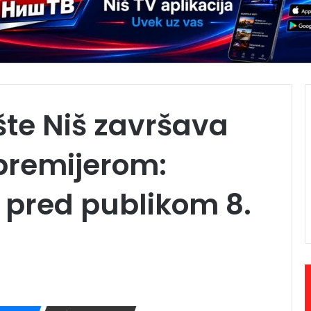
te Niš završava
premijerom:
pred publikom 8.