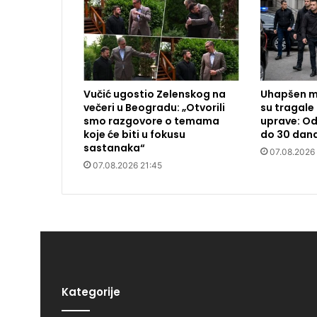
Vučić ugostio Zelenskog na
Uhapšen m
večeri u Beogradu: „Otvorili
su tragale 
smo razgovore o temama
uprave: Od
koje će biti u fokusu
do 30 dan
sastanaka“
07.08.2026
07.08.2026 21:45
Kategorije