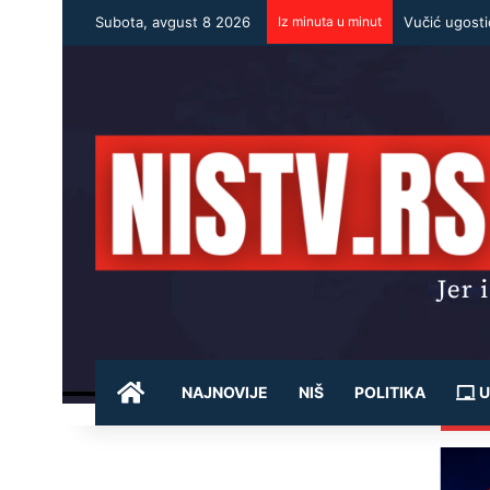
Subota, avgust 8 2026
Iz minuta u minut
POČETNA
NAJNOVIJE
NIŠ
POLITIKA
U