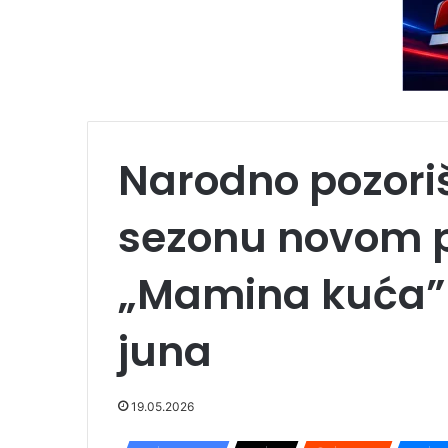
Narodno pozoriš
sezonu novom 
„Mamina kuća” 
juna
19.05.2026