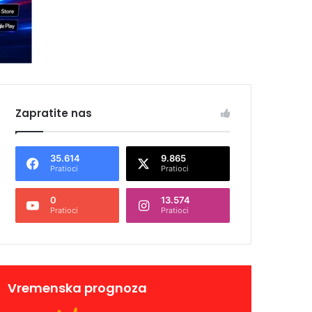
Zapratite nas
35.614
9.865
Pratioci
Pratioci
0
13.574
Pratioci
Pratioci
Vremenska prognoza