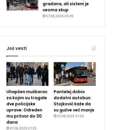
građana, ali sistem je
veoma skup
07.08.2026 20:45
Još vesti
Uhapšen muškarac
Pantelej dobio
za kojim su tragale
dodatni autobus:
dve policijske
Stojković kaže da
uprave: Određen
su gužve već manje
mu pritvor do 30
07.08.2026 21:24
dana
07.08.2026 21:35