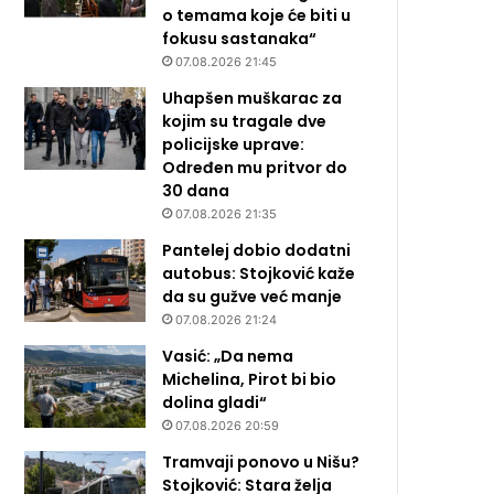
o temama koje će biti u
fokusu sastanaka“
07.08.2026 21:45
Uhapšen muškarac za
kojim su tragale dve
policijske uprave:
Određen mu pritvor do
30 dana
07.08.2026 21:35
Pantelej dobio dodatni
autobus: Stojković kaže
da su gužve već manje
07.08.2026 21:24
Vasić: „Da nema
Michelina, Pirot bi bio
dolina gladi“
07.08.2026 20:59
Tramvaji ponovo u Nišu?
Stojković: Stara želja