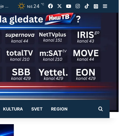
℃
24
Facebook
X
YouTube
Instagram
TikTok
Instagram
Sidebar
Vučić ugostio Zelenskog na večeri u Beogradu: „Otvorili smo razgovore o temama koje će biti u fokusu sastanaka“
Niš
Pretraži
KULTURA
SVET
REGION