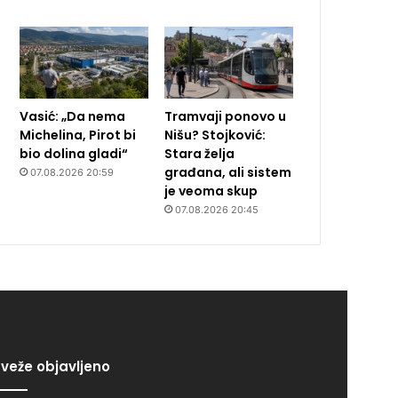
Vasić: „Da nema
Tramvaji ponovo u
Michelina, Pirot bi
Nišu? Stojković:
bio dolina gladi“
Stara želja
građana, ali sistem
07.08.2026 20:59
je veoma skup
07.08.2026 20:45
veže objavljeno