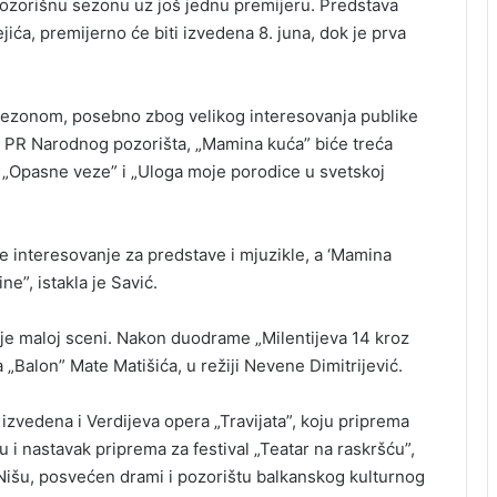
ozorišnu sezonu uz još jednu premijeru. Predstava
jića, premijerno će biti izvedena 8. juna, dok je prva
 sezonom, posebno zbog velikog interesovanja publike
ć, PR Narodnog pozorišta, „Mamina kuća” biće treća
 „Opasne veze” i „Uloga moje porodice u svetskoj
 interesovanje za predstave i mjuzikle, a ‘Mamina
e”, istakla je Savić.
e maloj sceni. Nakon duodrame „Milentijeva 14 kroz
 „Balon” Mate Matišića, u režiji Nevene Dimitrijević.
zvedena i Verdijeva opera „Travijata”, koju priprema
ju i nastavak priprema za festival „Teatar na raskršću”,
 Nišu, posvećen drami i pozorištu balkanskog kulturnog