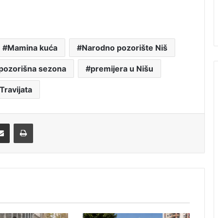
Mamina kuća
Narodno pozorište Niš
pozorišna sezona
premijera u Nišu
Travijata
Share via Email
Print