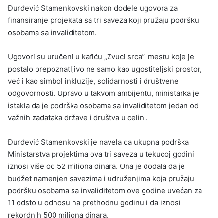
Đurđević Stamenkovski nakon dodele ugovora za
finansiranje projekata sa tri saveza koji pružaju podršku
osobama sa invaliditetom.
Ugovori su uručeni u kafiću „Zvuci srca“, mestu koje je
postalo prepoznatljivo ne samo kao ugostiteljski prostor,
već i kao simbol inkluzije, solidarnosti i društvene
odgovornosti. Upravo u takvom ambijentu, ministarka je
istakla da je podrška osobama sa invaliditetom jedan od
važnih zadataka države i društva u celini.
Đurđević Stamenkovski je navela da ukupna podrška
Ministarstva projektima ova tri saveza u tekućoj godini
iznosi više od 52 miliona dinara. Ona je dodala da je
budžet namenjen savezima i udruženjima koja pružaju
podršku osobama sa invaliditetom ove godine uvećan za
11 odsto u odnosu na prethodnu godinu i da iznosi
rekordnih 500 miliona dinara.