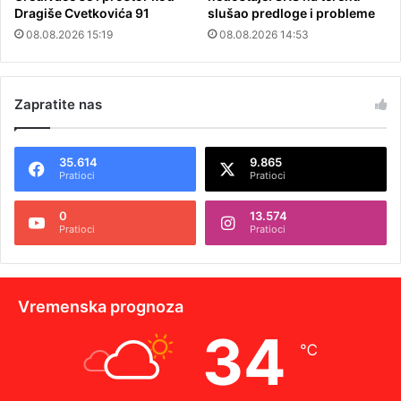
Dragiše Cvetkovića 91
slušao predloge i probleme
08.08.2026 15:19
08.08.2026 14:53
Zapratite nas
35.614
9.865
Pratioci
Pratioci
0
13.574
Pratioci
Pratioci
Vremenska prognoza
34
℃