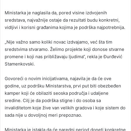
Ministarka je naglasila da, pored visine izdvojenih
sredstava, najvažnije ostaje da rezultati budu konkretni,
vidljivi i korisni građanima kojima je podrška najpotrebnija.
„Nije važno samo koliki novac izdvajamo, već šta tim
sredstvima stvaramo. Želimo projekte koji donose stvarne
promene i koji nas približavaju ljudima“, rekla je Đurđević
Stamenkovski.
Govoreći o novim inicijativama, najavila je da će ove
godine, uz podršku Ministarstva, prvi put biti obezbeđen
kamper koji će obilaziti seoska područja i udaljene
sredine. Cilj je da podrška stigne i do osoba sa
invaliditetom koje žive van velikih gradova i koje sistem do
sada nije u dovoljnoj meri prepoznao.
Ministarka je istakla da će naredni period doneti konkretne