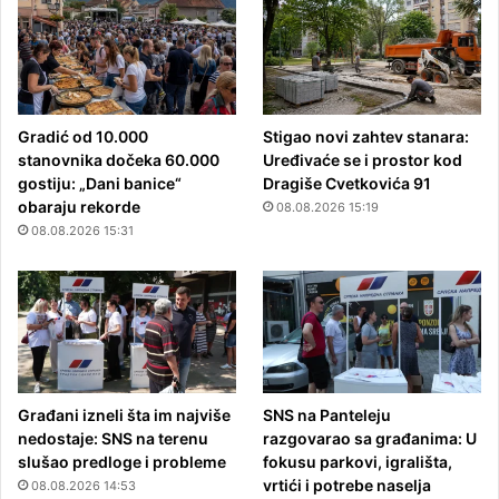
Gradić od 10.000
Stigao novi zahtev stanara:
stanovnika dočeka 60.000
Uređivaće se i prostor kod
gostiju: „Dani banice“
Dragiše Cvetkovića 91
obaraju rekorde
08.08.2026 15:19
08.08.2026 15:31
Građani izneli šta im najviše
SNS na Panteleju
nedostaje: SNS na terenu
razgovarao sa građanima: U
slušao predloge i probleme
fokusu parkovi, igrališta,
vrtići i potrebe naselja
08.08.2026 14:53