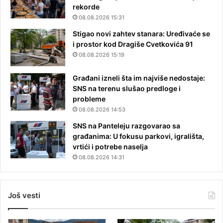
rekorde
08.08.2026 15:31
Stigao novi zahtev stanara: Uređivaće se
i prostor kod Dragiše Cvetkovića 91
08.08.2026 15:19
Građani izneli šta im najviše nedostaje:
SNS na terenu slušao predloge i
probleme
08.08.2026 14:53
SNS na Panteleju razgovarao sa
građanima: U fokusu parkovi, igrališta,
vrtići i potrebe naselja
08.08.2026 14:31
Još vesti