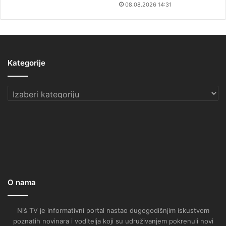
08.08.2026 14:31
Kategorije
Kategorije
O nama
Niš TV je informativni portal nastao dugogodišnjim iskustvom
poznatih novinara i voditelja koji su udruživanjem pokrenuli novi