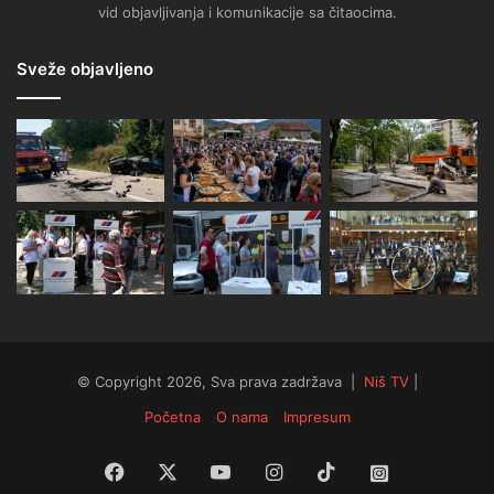
vid objavljivanja i komunikacije sa čitaocima.
Sveže objavljeno
© Copyright 2026, Sva prava zadržava |
Niš TV
|
Početna
O nama
Impresum
Facebook
X
YouTube
Instagram
TikTok
Instagram