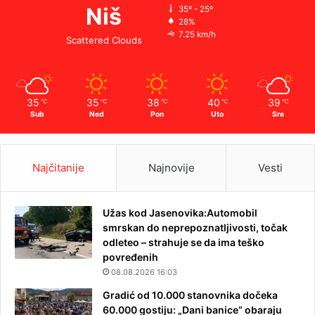
Niš
35º - 25º
28%
7.25 km/h
Scattered Clouds
35
35
38
40
39
℃
℃
℃
℃
℃
Sub
Ned
Pon
Uto
Sre
Najčitanije
Najnovije
Vesti
Užas kod Jasenovika:Automobil
smrskan do neprepoznatljivosti, točak
odleteo – strahuje se da ima teško
povređenih
08.08.2026 16:03
Gradić od 10.000 stanovnika dočeka
60.000 gostiju: „Dani banice“ obaraju