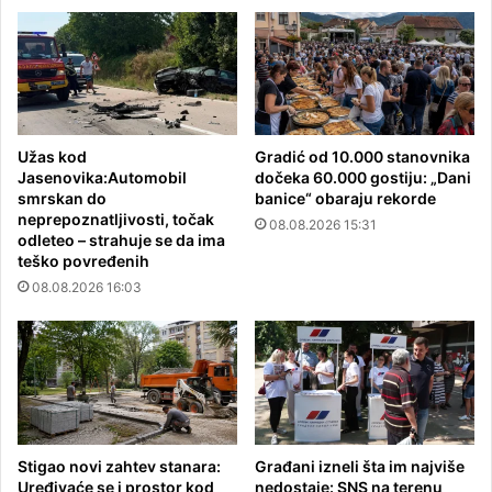
Užas kod
Gradić od 10.000 stanovnika
Jasenovika:Automobil
dočeka 60.000 gostiju: „Dani
smrskan do
banice“ obaraju rekorde
neprepoznatljivosti, točak
08.08.2026 15:31
odleteo – strahuje se da ima
teško povređenih
08.08.2026 16:03
Stigao novi zahtev stanara:
Građani izneli šta im najviše
Uređivaće se i prostor kod
nedostaje: SNS na terenu