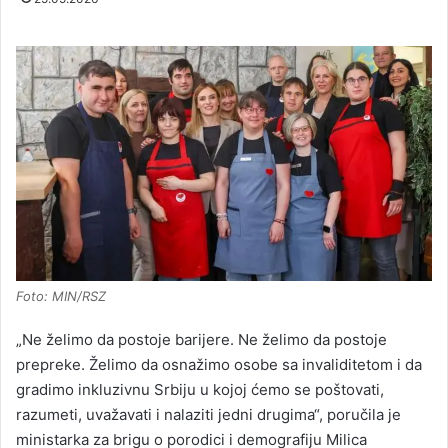
Foto: MIN/RSZ
„Ne želimo da postoje barijere. Ne želimo da postoje
prepreke. Želimo da osnažimo osobe sa invaliditetom i da
gradimo inkluzivnu Srbiju u kojoj ćemo se poštovati,
razumeti, uvažavati i nalaziti jedni drugima“, poručila je
ministarka za brigu o porodici i demografiju Milica