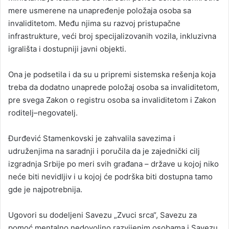
mere usmerene na unapređenje položaja osoba sa
invaliditetom. Među njima su razvoj pristupačne
infrastrukture, veći broj specijalizovanih vozila, inkluzivna
igrališta i dostupniji javni objekti.
Ona je podsetila i da su u pripremi sistemska rešenja koja
treba da dodatno unaprede položaj osoba sa invaliditetom,
pre svega Zakon o registru osoba sa invaliditetom i Zakon
roditelj–negovatelj.
Đurđević Stamenkovski je zahvalila savezima i
udruženjima na saradnji i poručila da je zajednički cilj
izgradnja Srbije po meri svih građana – države u kojoj niko
neće biti nevidljiv i u kojoj će podrška biti dostupna tamo
gde je najpotrebnija.
Ugovori su dodeljeni Savezu „Zvuci srca“, Savezu za
pomoć mentalno nedovoljno razvijenim osobama i Savezu