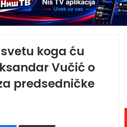
 svetu koga ću
leksandar Vučić o
za predsedničke