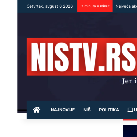
Četvrtak, avgust 6 2026
Iz minuta u minut
Najveća akc
POČETNA
NAJNOVIJE
NIŠ
POLITIKA
U