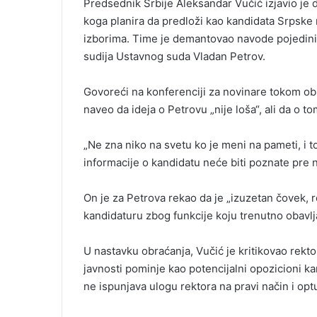
Predsednik Srbije
Aleksandar Vučić
izjavio je 
koga planira da predloži kao kandidata Srpsk
izborima. Time je demantovao navode pojedinih 
sudija Ustavnog suda
Vladan Petrov
.
Govoreći na konferenciji za novinare tokom ob
naveo da ideja o Petrovu „nije loša“, ali da o t
„Ne zna niko na svetu ko je meni na pameti, i to
informacije o kandidatu neće biti poznate pre 
On je za Petrova rekao da je „izuzetan čovek, ro
kandidaturu zbog funkcije koju trenutno obavlj
U nastavku obraćanja, Vučić je kritikovao rekt
javnosti pominje kao potencijalni opozicioni k
ne ispunjava ulogu rektora na pravi način i optu