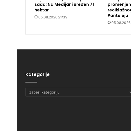
sada: Na Medijani uređen 71
promenjena
hektar
reciklažno
Panteleju
05.08.2026 21:39
05.08.2026
Kategorije
Kategorije