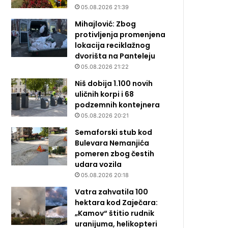
05.08.2026 21:39
Mihajlović: Zbog
protivljenja promenjena
lokacija reciklažnog
dvorišta na Panteleju
05.08.2026 21:22
Niš dobija 1.100 novih
uličnih korpi i 68
podzemnih kontejnera
05.08.2026 20:21
Semaforski stub kod
Bulevara Nemanjića
pomeren zbog čestih
udara vozila
05.08.2026 20:18
Vatra zahvatila 100
hektara kod Zaječara:
„Kamov“ štitio rudnik
uranijuma, helikopteri