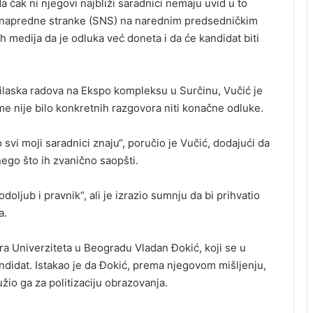
da čak ni njegovi najbliži saradnici nemaju uvid u to
e napredne stranke (SNS) na narednim predsedničkim
medija da je odluka već doneta i da će kandidat biti
ilaska radova na Ekspo kompleksu u Surčinu, Vučić je
ome nije bilo konkretnih razgovora niti konačne odluke.
 svi moji saradnici znaju“, poručio je Vučić, dodajući da
nego što ih zvanično saopšti.
doljub i pravnik“, ali je izrazio sumnju da bi prihvatio
a.
ora Univerziteta u Beogradu
Vladan Đokić
, koji se u
andidat. Istakao je da Đokić, prema njegovom mišljenju,
žio ga za politizaciju obrazovanja.