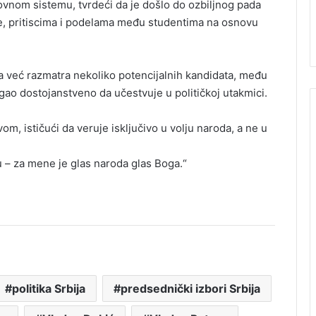
ovnom sistemu, tvrdeći da je došlo do ozbiljnog pada
aže, pritiscima i podelama među studentima na osnovu
da već razmatra nekoliko potencijalnih kandidata, među
gao dostojanstveno da učestvuje u političkoj utakmici.
om, ističući da veruje isključivo u volju naroda, a ne u
 – za mene je glas naroda glas Boga.“
politika Srbija
predsednički izbori Srbija