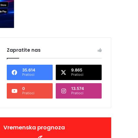
Zapratite nas
35.614
9.865
Pratioci
Pratioci
0
13.574
Pratioci
Pratioci
Vremenska prognoza