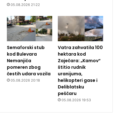
05.08.2026 21:22
Semaforski stub
Vatra zahvatila 100
kod Bulevara
hektara kod
Nemanjića
Zaječara: „Kamov“
pomeren zbog
štitio rudnik
čestih udara vozila
uranijuma,
helikopteri gase i
05.08.2026 20:18
Deliblatsku
peščaru
05.08.2026 19:53