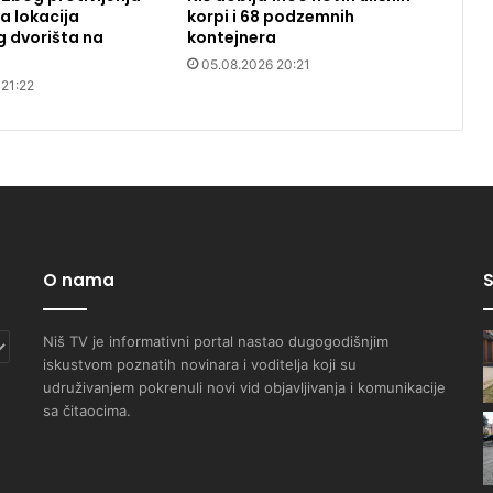
 lokacija
korpi i 68 podzemnih
g dvorišta na
kontejnera
05.08.2026 20:21
 21:22
O nama
S
Niš TV je informativni portal nastao dugogodišnjim
iskustvom poznatih novinara i voditelja koji su
udruživanjem pokrenuli novi vid objavljivanja i komunikacije
sa čitaocima.