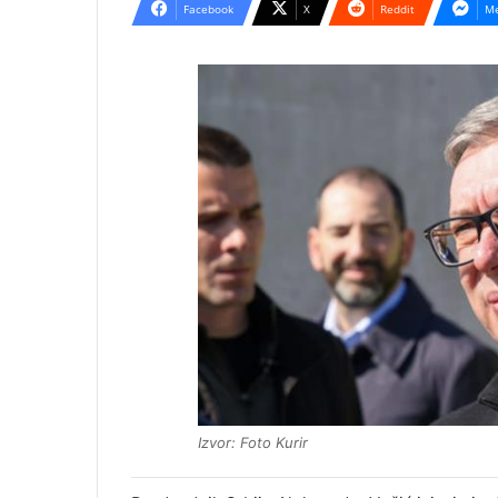
Facebook
X
Reddit
Me
Izvor: Foto Kurir