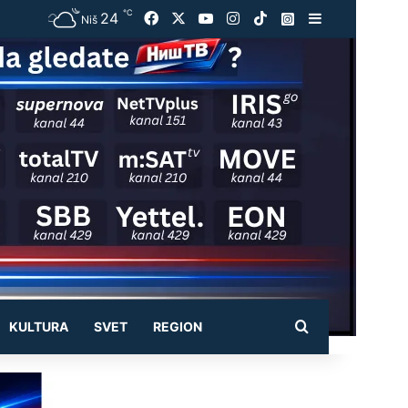
℃
24
Facebook
X
YouTube
Instagram
TikTok
Instagram
Sidebar
Niš
Pretraži
KULTURA
SVET
REGION