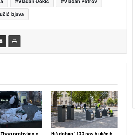
ka
Vladan Đokić
Vladan Petrov
učić izjava
Share via Email
Print
 Zbog protivljenja
Niš dobija 1.100 novih uličnih