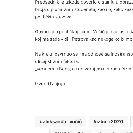
Predsednik je takođe govorio o stanju u obraz
broja diplomiranih studenata, kao i o, kako k
političkih stavova.
Govoreći o političkoj sceni, Vučić je naglasio 
kojima sada vidi i Petrova kao nekoga ko bi mo
Na kraju, osvrnuo se i na odnose sa inostranstv
uticaj stranih faktora:
„Verujem u Boga, ali ne verujem u stranu čizmu
Izvor: (Tanjug)
aleksandar vučić
izbori 2026