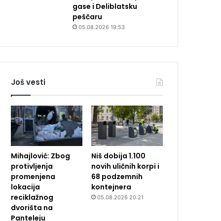
gase i Deliblatsku
peščaru
05.08.2026 19:53
Još vesti
Mihajlović: Zbog
Niš dobija 1.100
protivljenja
novih uličnih korpi i
promenjena
68 podzemnih
lokacija
kontejnera
reciklažnog
05.08.2026 20:21
dvorišta na
Panteleju