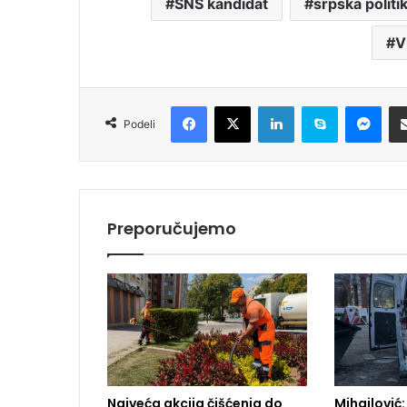
SNS kandidat
srpska politi
V
Facebook
X
LinkedIn
Skype
Messenger
Podeli
Preporučujemo
Najveća akcija čišćenja do
Mihajlović: