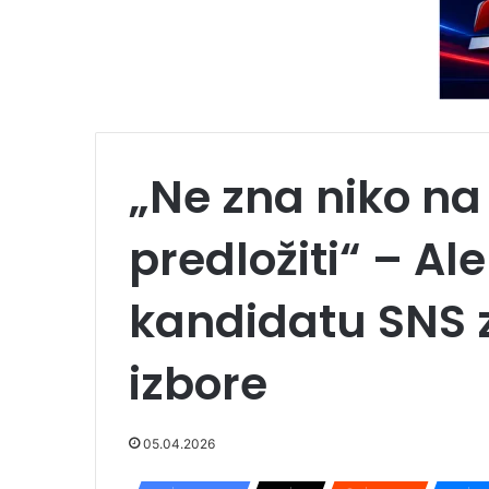
„Ne zna niko na
predložiti“ – A
kandidatu SNS 
izbore
05.04.2026