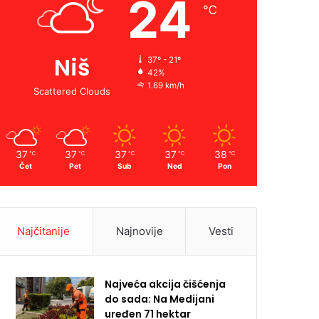
24
℃
Niš
37º - 21º
42%
1.69 km/h
Scattered Clouds
37
37
37
37
38
℃
℃
℃
℃
℃
Čet
Pet
Sub
Ned
Pon
Najčitanije
Najnovije
Vesti
Najveća akcija čišćenja
do sada: Na Medijani
uređen 71 hektar