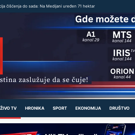
ija čišćenja do sada: Na Medijani uređen 71 hektar
ŽIVO TV
HRONIKA
SPORT
EKONOMIJA
DRUŠTVO