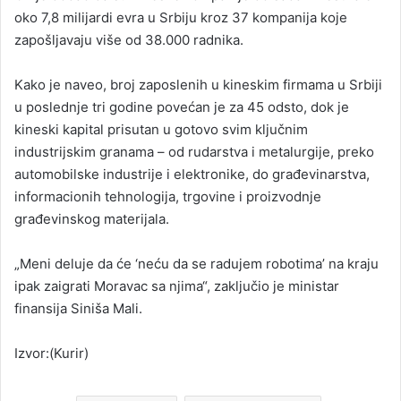
oko 7,8 milijardi evra u Srbiju kroz 37 kompanija koje
zapošljavaju više od 38.000 radnika.
Kako je naveo, broj zaposlenih u kineskim firmama u Srbiji
u poslednje tri godine povećan je za 45 odsto, dok je
kineski kapital prisutan u gotovo svim ključnim
industrijskim granama – od rudarstva i metalurgije, preko
automobilske industrije i elektronike, do građevinarstva,
informacionih tehnologija, trgovine i proizvodnje
građevinskog materijala.
„Meni deluje da će ‘neću da se radujem robotima’ na kraju
ipak zaigrati Moravac sa njima“, zaključio je ministar
finansija Siniša Mali.
Izvor:(Kurir)