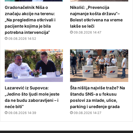
Gradonačelnik Niša o
Nikolić: „Prevencija
značaju akcije na terenu:
najmanje košta državu“–
„Na pregledima otkrivali i
Bolest otkrivena na vreme
pacijente kojima je bila
lakše se leči
potrebna intervencija“
09.08.2026 14:47
09.08.2026 14:52
Lazarević iz Supovca:
Šta nišlija najviše traže? Na
„Jedino što ljudi mole jeste
štandu SNS-a u fokusu
da ne budu zaboravljeni – i
poslovi za mlade, ulice,
neće biti“
parking i uređenje grada
09.08.2026 14:39
09.08.2026 14:27