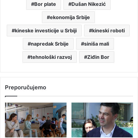
Bor plate
Dušan Nikezić
ekonomija Srbije
kineske investicije u Srbiji
kineski roboti
napredak Srbije
siniša mali
tehnološki razvoj
Ziđin Bor
Preporučujemo