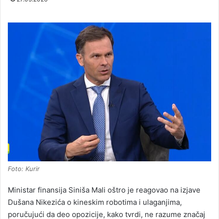
Foto: Kurir
Ministar finansija Siniša Mali oštro je reagovao na izjave
Dušana Nikezića o kineskim robotima i ulaganjima,
poručujući da deo opozicije, kako tvrdi, ne razume značaj