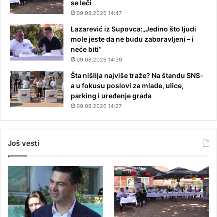
se leči
09.08.2026 14:47
Lazarević iz Supovca:„Jedino što ljudi
mole jeste da ne budu zaboravljeni – i
neće biti“
09.08.2026 14:39
Šta nišlija najviše traže? Na štandu SNS-
a u fokusu poslovi za mlade, ulice,
parking i uređenje grada
09.08.2026 14:27
Još vesti