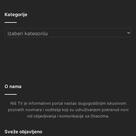
Kategorije
Kategorije
O nama
Niš TV je informativni portal nastao dugogodišnjim iskustvom
poznatih novinara i voditelja koji su udruživanjem pokrenuli novi
vid objavljivanja i komunikacije sa čitaocima.
Sveže objavljeno