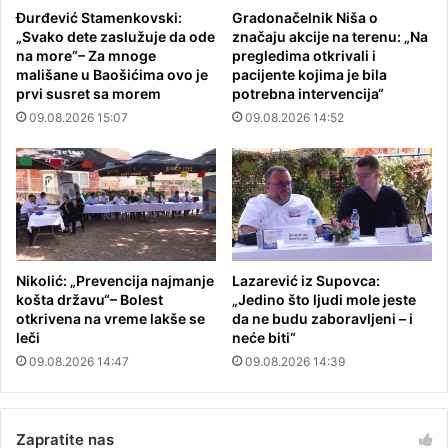
Đurđević Stamenkovski:
Gradonačelnik Niša o
„Svako dete zaslužuje da ode
značaju akcije na terenu: „Na
na more“– Za mnoge
pregledima otkrivali i
mališane u Baošićima ovo je
pacijente kojima je bila
prvi susret sa morem
potrebna intervencija“
09.08.2026 15:07
09.08.2026 14:52
Nikolić: „Prevencija najmanje
Lazarević iz Supovca:
košta državu“– Bolest
„Jedino što ljudi mole jeste
otkrivena na vreme lakše se
da ne budu zaboravljeni – i
leči
neće biti“
09.08.2026 14:47
09.08.2026 14:39
Zapratite nas