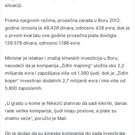
situaciji.
Prema njegovim rečima, prosečna zarada u Boru 2012.
godine iznosila je 48.428 dinara, odnosno 428 evra, dok je
u prvom kvartalu ove godine prosečna plata dostigla
139.578 dinara, odnosno 1.188 evra.
Ministar je istakao i značaj kineskih investicija u Boru,
navodeći da je kompanija „Ziđin majning“ uložila oko 2,2
milijarde evra i zapošljava više od 1.360 ljudi, dok je „Ziđin
koper“ investirao dodatnih 2,7 milijardi evra i ima više od
5.800 zaposlenih.
„U gradu u kome je Nikezić planirao da sadi kikiriki, danas
rade velike kompanije, ljudi imaju poslove, a plate su
znatno veće“, poručio je Mali.
On je dodao da su kineske kompanije do sada investirale