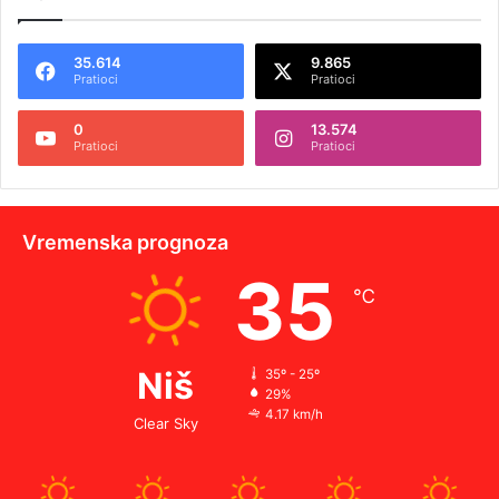
35.614
9.865
Pratioci
Pratioci
0
13.574
Pratioci
Pratioci
Vremenska prognoza
35
℃
Niš
35º - 25º
29%
4.17 km/h
Clear Sky