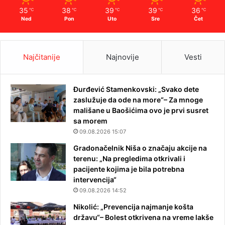
35
38
39
39
36
℃
℃
℃
℃
℃
Ned
Pon
Uto
Sre
Čet
Najčitanije
Najnovije
Vesti
Đurđević Stamenkovski: „Svako dete
zaslužuje da ode na more“– Za mnoge
mališane u Baošićima ovo je prvi susret
sa morem
09.08.2026 15:07
Gradonačelnik Niša o značaju akcije na
terenu: „Na pregledima otkrivali i
pacijente kojima je bila potrebna
intervencija“
09.08.2026 14:52
Nikolić: „Prevencija najmanje košta
državu“– Bolest otkrivena na vreme lakše