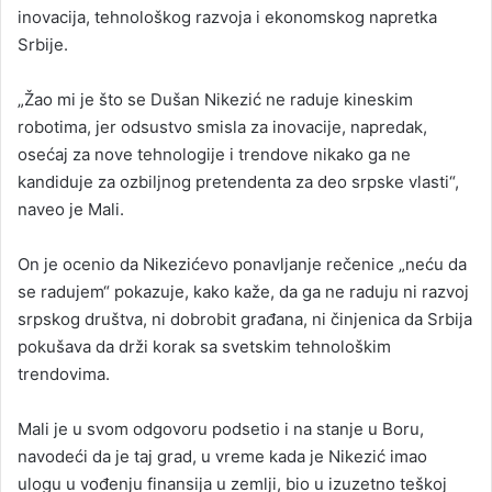
inovacija, tehnološkog razvoja i ekonomskog napretka
Srbije.
„Žao mi je što se Dušan Nikezić ne raduje kineskim
robotima, jer odsustvo smisla za inovacije, napredak,
osećaj za nove tehnologije i trendove nikako ga ne
kandiduje za ozbiljnog pretendenta za deo srpske vlasti“,
naveo je Mali.
On je ocenio da Nikezićevo ponavljanje rečenice „neću da
se radujem“ pokazuje, kako kaže, da ga ne raduju ni razvoj
srpskog društva, ni dobrobit građana, ni činjenica da Srbija
pokušava da drži korak sa svetskim tehnološkim
trendovima.
Mali je u svom odgovoru podsetio i na stanje u Boru,
navodeći da je taj grad, u vreme kada je Nikezić imao
ulogu u vođenju finansija u zemlji, bio u izuzetno teškoj