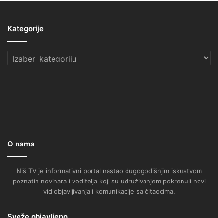
Kategorije
Kategorije
O nama
Niš TV je informativni portal nastao dugogodišnjim iskustvom
poznatih novinara i voditelja koji su udruživanjem pokrenuli novi
vid objavljivanja i komunikacije sa čitaocima.
Sveže objavljeno