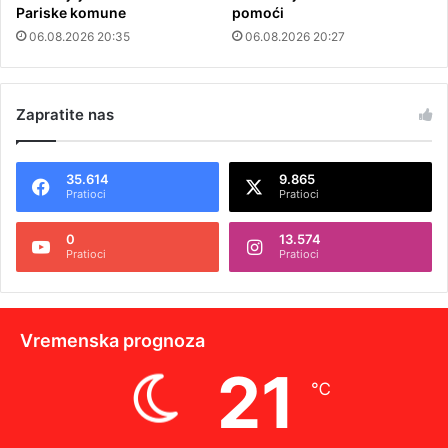
Pariske komune
pomoći
06.08.2026 20:35
06.08.2026 20:27
Zapratite nas
35.614
9.865
Pratioci
Pratioci
0
13.574
Pratioci
Pratioci
Vremenska prognoza
21
℃