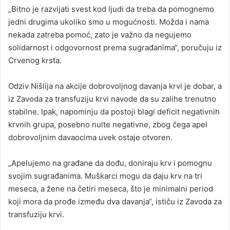
„Bitno je razvijati svest kod ljudi da treba da pomognemo
jedni drugima ukoliko smo u mogućnosti. Možda i nama
nekada zatreba pomoć, zato je važno da negujemo
solidarnost i odgovornost prema sugrađanima“, poručuju iz
Crvenog krsta.
Odziv Nišlija na akcije dobrovoljnog davanja krvi je dobar, a
iz Zavoda za transfuziju krvi navode da su zalihe trenutno
stabilne. Ipak, napominju da postoji blagi deficit negativnih
krvnih grupa, posebno nulte negativne, zbog čega apel
dobrovoljnim davaocima uvek ostaje otvoren.
„Apelujemo na građane da dođu, doniraju krv i pomognu
svojim sugrađanima. Muškarci mogu da daju krv na tri
meseca, a žene na četiri meseca, što je minimalni period
koji mora da prođe između dva davanja“, ističu iz Zavoda za
transfuziju krvi.