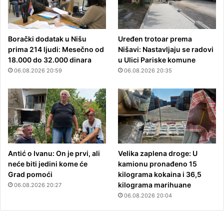
Borački dodatak u Nišu
Uređen trotoar prema
prima 214 ljudi: Mesečno od
Nišavi: Nastavljaju se radovi
18.000 do 32.000 dinara
u Ulici Pariske komune
06.08.2026 20:59
06.08.2026 20:35
Antić o Ivanu: On je prvi, ali
Velika zaplena droge: U
neće biti jedini kome će
kamionu pronađeno 15
Grad pomoći
kilograma kokaina i 36,5
kilograma marihuane
06.08.2026 20:27
06.08.2026 20:04