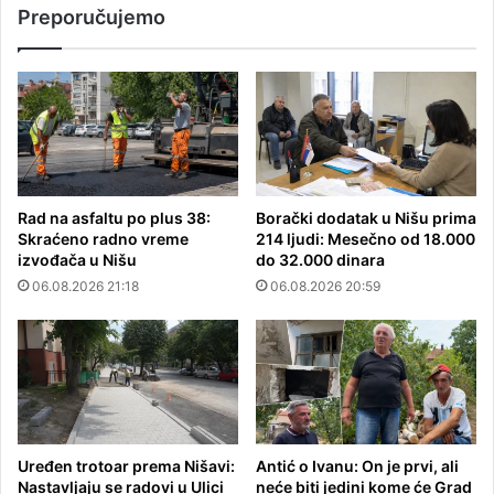
Preporučujemo
Rad na asfaltu po plus 38:
Borački dodatak u Nišu prima
Skraćeno radno vreme
214 ljudi: Mesečno od 18.000
izvođača u Nišu
do 32.000 dinara
06.08.2026 21:18
06.08.2026 20:59
Uređen trotoar prema Nišavi:
Antić o Ivanu: On je prvi, ali
Nastavljaju se radovi u Ulici
neće biti jedini kome će Grad