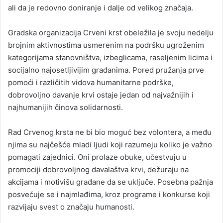
ali da je redovno doniranje i dalje od velikog značaja.
Gradska organizacija Crveni krst obeležila je svoju nedelju
brojnim aktivnostima usmerenim na podršku ugroženim
kategorijama stanovništva, izbeglicama, raseljenim licima i
socijalno najosetljivijim građanima. Pored pružanja prve
pomoći i različitih vidova humanitarne podrške,
dobrovoljno davanje krvi ostaje jedan od najvažnijih i
najhumanijih činova solidarnosti.
Rad Crvenog krsta ne bi bio moguć bez volontera, a među
njima su najčešće mladi ljudi koji razumeju koliko je važno
pomagati zajednici. Oni prolaze obuke, učestvuju u
promociji dobrovoljnog davalaštva krvi, dežuraju na
akcijama i motivišu građane da se uključe. Posebna pažnja
posvećuje se i najmlađima, kroz programe i konkurse koji
razvijaju svest o značaju humanosti.