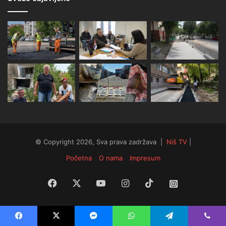
© Copyright 2026, Sva prava zadržava |
Niš TV
|
Početna
O nama
Impresum
Facebook
X
YouTube
Instagram
TikTok
Instagram