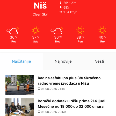
Niš
36º - 21º
68%
1.54 km/h
Clear Sky
36
37
36
38
40
℃
℃
℃
℃
℃
Pet
Sub
Ned
Pon
Uto
Najčitanije
Najnovije
Vesti
Rad na asfaltu po plus 38: Skraćeno
radno vreme izvođača u Nišu
06.08.2026 21:18
Borački dodatak u Nišu prima 214 ljudi:
Mesečno od 18.000 do 32.000 dinara
06.08.2026 20:59