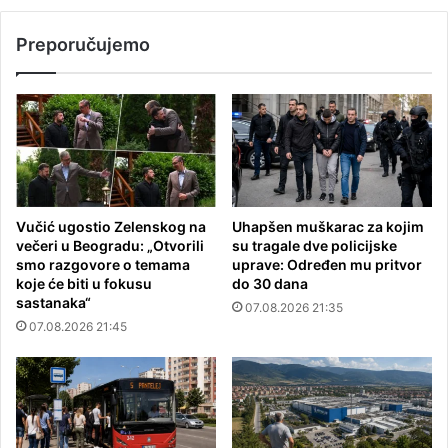
Preporučujemo
Vučić ugostio Zelenskog na
Uhapšen muškarac za kojim
večeri u Beogradu: „Otvorili
su tragale dve policijske
smo razgovore o temama
uprave: Određen mu pritvor
koje će biti u fokusu
do 30 dana
sastanaka“
07.08.2026 21:35
07.08.2026 21:45