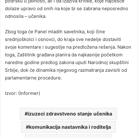
podršku u javnosti, ali i da izaziva kritike, koje najčešće
dolaze upravo od onih na koje bi se zabrana neposredno
odnosila – učenika.
Zbog toga će Panel mladih savetnika, koji čine
srednjoškolci i osnovci, do kraja ove nedelje dostaviti
svoje komentare i sugestije na predložena rešenja. Nakon
toga, Zaštitnik građana planira da najkasnije početkom
naredne godine predlog zakona uputi Narodnoj skupštini
Srbije, dok će dinamika njegovog razmatranja zavisiti od
parlamentarne procedure.
Izvor: (Informer)
izuzeci zdravstveno stanje učenika
komunikacija nastavnika i roditelja