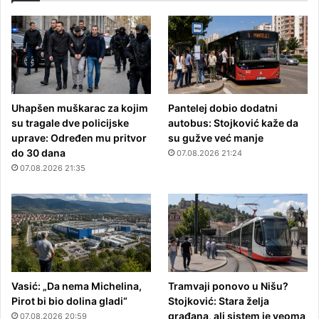
Uhapšen muškarac za kojim
Pantelej dobio dodatni
su tragale dve policijske
autobus: Stojković kaže da
uprave: Određen mu pritvor
su gužve već manje
do 30 dana
07.08.2026 21:24
07.08.2026 21:35
Vasić: „Da nema Michelina,
Tramvaji ponovo u Nišu?
Pirot bi bio dolina gladi“
Stojković: Stara želja
građana, ali sistem je veoma
07.08.2026 20:59