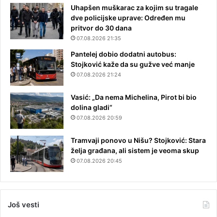
Uhapšen muškarac za kojim su tragale
dve policijske uprave: Određen mu
pritvor do 30 dana
07.08.2026 21:35
Pantelej dobio dodatni autobus:
Stojković kaže da su gužve već manje
07.08.2026 21:24
Vasić: „Da nema Michelina, Pirot bi bio
dolina gladi“
07.08.2026 20:59
Tramvaji ponovo u Nišu? Stojković: Stara
želja građana, ali sistem je veoma skup
07.08.2026 20:45
Još vesti