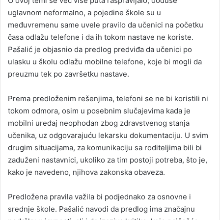
O ovoj temi se već više puta raspravljalo, doduše
uglavnom neformalno, a pojedine škole su u
međuvremenu same uvele pravilo da učenici na početku
časa odlažu telefone i da ih tokom nastave ne koriste.
Pašalić je objasnio da predlog predviđa da učenici po
ulasku u školu odlažu mobilne telefone, koje bi mogli da
preuzmu tek po završetku nastave.
Prema predloženim rešenjima, telefoni se ne bi koristili ni
tokom odmora, osim u posebnim slučajevima kada je
mobilni uređaj neophodan zbog zdravstvenog stanja
učenika, uz odgovarajuću lekarsku dokumentaciju. U svim
drugim situacijama, za komunikaciju sa roditeljima bili bi
zaduženi nastavnici, ukoliko za tim postoji potreba, što je,
kako je navedeno, njihova zakonska obaveza.
Predložena pravila važila bi podjednako za osnovne i
srednje škole. Pašalić navodi da predlog ima značajnu