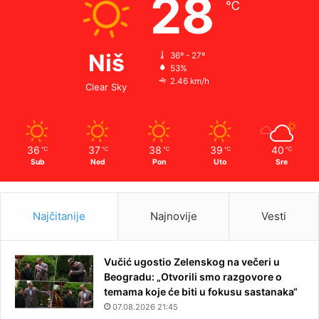
28
℃
Niš
36º - 27º
53%
2.46 km/h
Clear Sky
36
37
38
39
40
℃
℃
℃
℃
℃
Sub
Ned
Pon
Uto
Sre
Najčitanije
Najnovije
Vesti
Vučić ugostio Zelenskog na večeri u
Beogradu: „Otvorili smo razgovore o
temama koje će biti u fokusu sastanaka“
07.08.2026 21:45