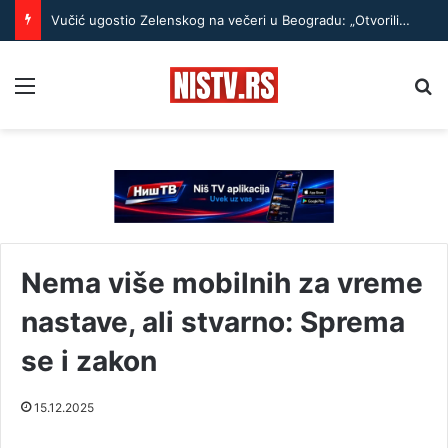
Vučić ugostio Zelenskog na večeri u Beogradu: „Otvorili smo razgovore o temama koje će biti u fokusu sastanaka“
Menu
Pr
Nema više mobilnih za vreme
nastave, ali stvarno: Sprema
se i zakon
15.12.2025