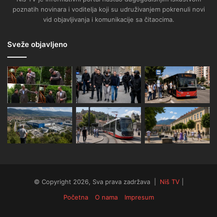
poznatih novinara i voditelja koji su udruživanjem pokrenuli novi
vid objavljivanja i komunikacije sa čitaocima.
Sveže objavljeno
© Copyright 2026, Sva prava zadržava |
Niš TV
|
Početna
O nama
Impresum