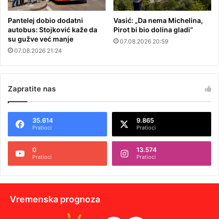
Pantelej dobio dodatni
Vasić: „Da nema Michelina,
autobus: Stojković kaže da
Pirot bi bio dolina gladi“
su gužve već manje
07.08.2026 20:59
07.08.2026 21:24
Zapratite nas
35.614
9.865
Pratioci
Pratioci
0
13.574
Pratioci
Pratioci
Vremenska prognoza