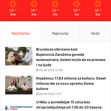
35
38
39
39
36
℃
℃
℃
℃
℃
Ned
Pon
Uto
Sre
Čet
Najčitanije
Najnovije
Vesti
Bruceloza otkrivene kod
Bujanovca:Zaražena goveda
eutanazirana, bolest može da se prenese
i na ljude
09.08.2026 12:08
Knjaževcu 17,83 miliona za kulturu: Deset
miliona ide za novu opremu Doma
kulture
09.08.2026 11:57
U Nišu u ponedeljak 15 ulica bez
struje:Isključenja od 7.30 do 20 časova