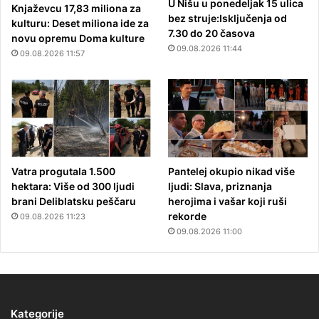
U Nišu u ponedeljak 15 ulica
Knjaževcu 17,83 miliona za
bez struje:Isključenja od
kulturu: Deset miliona ide za
7.30 do 20 časova
novu opremu Doma kulture
09.08.2026 11:44
09.08.2026 11:57
Vatra progutala 1.500
Pantelej okupio nikad više
hektara: Više od 300 ljudi
ljudi: Slava, priznanja
brani Deliblatsku peščaru
herojima i vašar koji ruši
rekorde
09.08.2026 11:23
09.08.2026 11:00
Kategorije