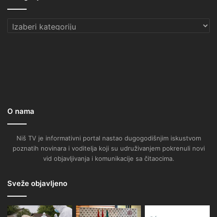
Kategorije
O nama
Niš TV je informativni portal nastao dugogodišnjim iskustvom
poznatih novinara i voditelja koji su udruživanjem pokrenuli novi
vid objavljivanja i komunikacije sa čitaocima.
Sveže objavljeno