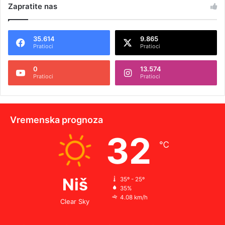
Zapratite nas
35.614
9.865
Pratioci
Pratioci
0
13.574
Pratioci
Pratioci
Vremenska prognoza
32
℃
Niš
35º - 25º
35%
4.08 km/h
Clear Sky