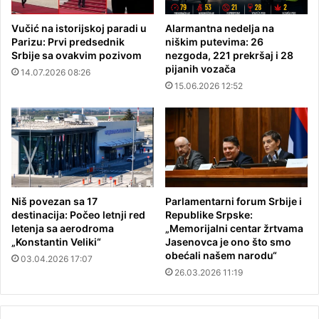
Vučić na istorijskoj paradi u
Alarmantna nedelja na
Parizu: Prvi predsednik
niškim putevima: 26
Srbije sa ovakvim pozivom
nezgoda, 221 prekršaj i 28
pijanih vozača
14.07.2026 08:26
15.06.2026 12:52
Niš povezan sa 17
Parlamentarni forum Srbije i
destinacija: Počeo letnji red
Republike Srpske:
letenja sa aerodroma
„Memorijalni centar žrtvama
„Konstantin Veliki“
Jasenovca je ono što smo
obećali našem narodu“
03.04.2026 17:07
26.03.2026 11:19