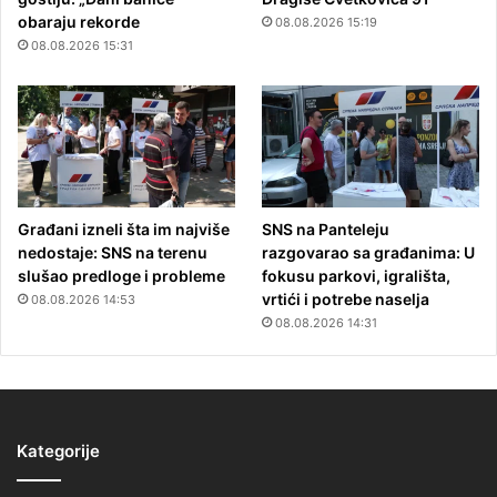
obaraju rekorde
08.08.2026 15:19
08.08.2026 15:31
Građani izneli šta im najviše
SNS na Panteleju
nedostaje: SNS na terenu
razgovarao sa građanima: U
slušao predloge i probleme
fokusu parkovi, igrališta,
vrtići i potrebe naselja
08.08.2026 14:53
08.08.2026 14:31
Kategorije