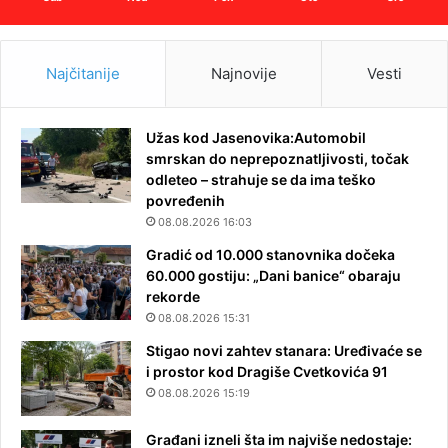
Najčitanije
Najnovije
Vesti
Užas kod Jasenovika:Automobil
smrskan do neprepoznatljivosti, točak
odleteo – strahuje se da ima teško
povređenih
08.08.2026 16:03
Gradić od 10.000 stanovnika dočeka
60.000 gostiju: „Dani banice“ obaraju
rekorde
08.08.2026 15:31
Stigao novi zahtev stanara: Uređivaće se
i prostor kod Dragiše Cvetkovića 91
08.08.2026 15:19
Građani izneli šta im najviše nedostaje: