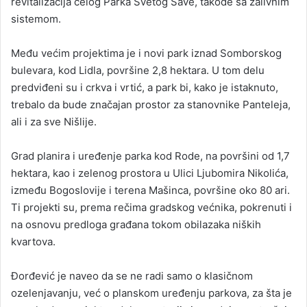
revitalizacija celog Parka Svetog Save, takođe sa zalivnim
sistemom.
Među većim projektima je i novi park iznad Somborskog
bulevara, kod Lidla, površine 2,8 hektara. U tom delu
predviđeni su i crkva i vrtić, a park bi, kako je istaknuto,
trebalo da bude značajan prostor za stanovnike Panteleja,
ali i za sve Nišlije.
Grad planira i uređenje parka kod Rode, na površini od 1,7
hektara, kao i zelenog prostora u Ulici Ljubomira Nikolića,
između Bogoslovije i terena Mašinca, površine oko 80 ari.
Ti projekti su, prema rečima gradskog većnika, pokrenuti i
na osnovu predloga građana tokom obilazaka niških
kvartova.
Đorđević je naveo da se ne radi samo o klasičnom
ozelenjavanju, već o planskom uređenju parkova, za šta je