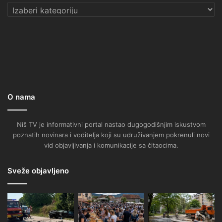
Kategorije
O nama
Niš TV je informativni portal nastao dugogodišnjim iskustvom
poznatih novinara i voditelja koji su udruživanjem pokrenuli novi
vid objavljivanja i komunikacije sa čitaocima.
Sveže objavljeno