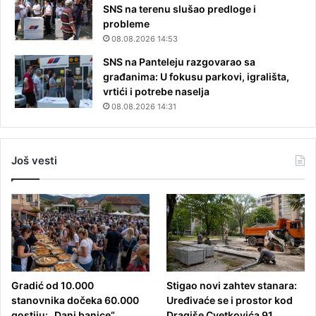
SNS na terenu slušao predloge i
probleme
08.08.2026 14:53
SNS na Panteleju razgovarao sa
građanima: U fokusu parkovi, igrališta,
vrtići i potrebe naselja
08.08.2026 14:31
Još vesti
Gradić od 10.000
Stigao novi zahtev stanara:
stanovnika dočeka 60.000
Uređivaće se i prostor kod
gostiju: „Dani banice“
Dragiše Cvetkovića 91