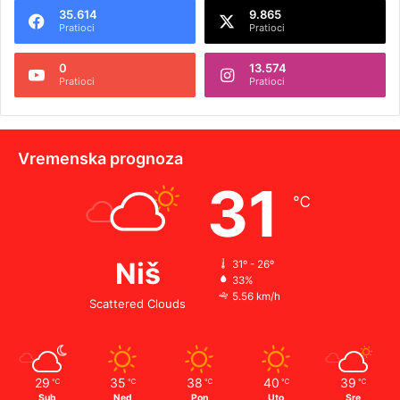
35.614
9.865
Pratioci
Pratioci
0
13.574
Pratioci
Pratioci
Vremenska prognoza
31
℃
Niš
31º - 26º
33%
5.56 km/h
Scattered Clouds
29
35
38
40
39
℃
℃
℃
℃
℃
Sub
Ned
Pon
Uto
Sre