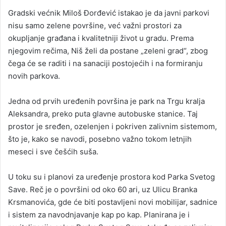
Gradski većnik Miloš Đorđević istakao je da javni parkovi
nisu samo zelene površine, već važni prostori za
okupljanje građana i kvalitetniji život u gradu. Prema
njegovim rečima, Niš želi da postane „zeleni grad“, zbog
čega će se raditi i na sanaciji postojećih i na formiranju
novih parkova.
Jedna od prvih uređenih površina je park na Trgu kralja
Aleksandra, preko puta glavne autobuske stanice. Taj
prostor je sređen, ozelenjen i pokriven zalivnim sistemom,
što je, kako se navodi, posebno važno tokom letnjih
meseci i sve češćih suša.
U toku su i planovi za uređenje prostora kod Parka Svetog
Save. Reč je o površini od oko 60 ari, uz Ulicu Branka
Krsmanovića, gde će biti postavljeni novi mobilijar, sadnice
i sistem za navodnjavanje kap po kap. Planirana je i