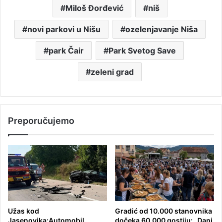
Miloš Đorđević
niš
novi parkovi u Nišu
ozelenjavanje Niša
park Čair
Park Svetog Save
zeleni grad
Preporučujemo
Užas kod
Gradić od 10.000 stanovnika
Jasenovika:Automobil
dočeka 60.000 gostiju: „Dani