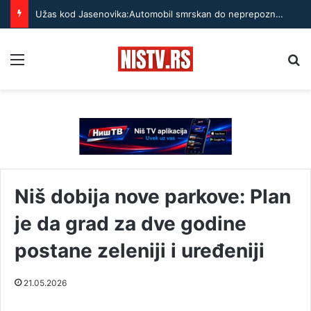
Užas kod Jasenovika:Automobil smrskan do neprepoznatljivosti, točak odleteo – strahuje se da ima teško povređenih
Menu
Pr
Niš dobija nove parkove: Plan
je da grad za dve godine
postane zeleniji i uređeniji
21.05.2026