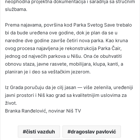
neophodna projektna dokumentacija i saradnja sa stručnim
službama.
Prema najavama, površina kod Parka Svetog Save trebalo
bi da bude uređena ove godine, dok je plan da se u
naredne dve godine završe četiri nova parka. Kao kruna
ovog procesa najavljena je rekonstrukcija Parka Čair,
jednog od najvećih parkova u Nišu. Ona će obuhvatiti
obnovu staza, javne rasvete, mobilijara, klupa, kanti, a
planiran je i deo sa veštačkim jezerom.
Iz Grada poručuju da je cilj jasan — više zelenila, uređeniji
javni prostori i Niš kao grad sa kvalitetnijim uslovima za
život.
Branka Ranđelović, novinar Niš TV
čisti vazduh
dragoslav pavlović