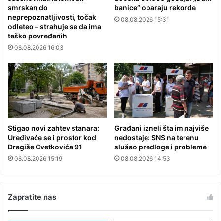
smrskan do
banice“ obaraju rekorde
neprepoznatljivosti, točak
08.08.2026 15:31
odleteo – strahuje se da ima
teško povređenih
08.08.2026 16:03
Stigao novi zahtev stanara:
Građani izneli šta im najviše
Uređivaće se i prostor kod
nedostaje: SNS na terenu
Dragiše Cvetkovića 91
slušao predloge i probleme
08.08.2026 15:19
08.08.2026 14:53
Zapratite nas