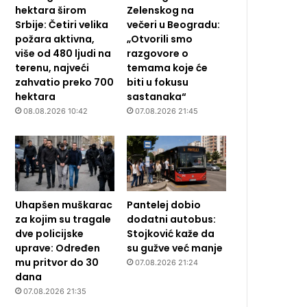
hektara širom
Zelenskog na
Srbije: Četiri velika
večeri u Beogradu:
požara aktivna,
„Otvorili smo
više od 480 ljudi na
razgovore o
terenu, najveći
temama koje će
zahvatio preko 700
biti u fokusu
hektara
sastanaka“
08.08.2026 10:42
07.08.2026 21:45
Uhapšen muškarac
Pantelej dobio
za kojim su tragale
dodatni autobus:
dve policijske
Stojković kaže da
uprave: Određen
su gužve već manje
mu pritvor do 30
07.08.2026 21:24
dana
07.08.2026 21:35