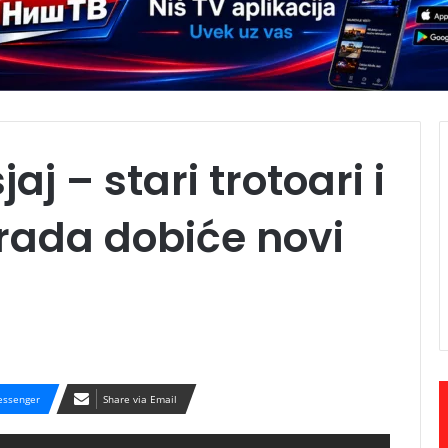
aj – stari trotoari i
grada dobiće novi
ssenger
Share via Email