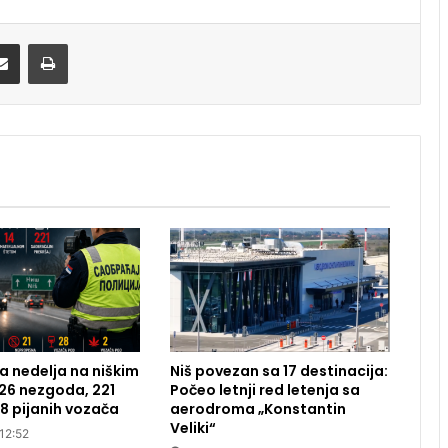
Share via Email
Print
 nedelja na niškim
Niš povezan sa 17 destinacija:
26 nezgoda, 221
Počeo letnji red letenja sa
28 pijanih vozača
aerodroma „Konstantin
Veliki“
12:52