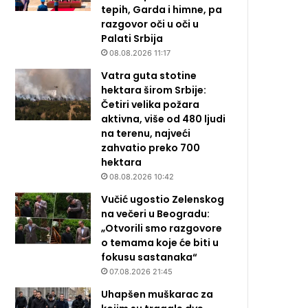
tepih, Garda i himne, pa
razgovor oči u oči u
Palati Srbija
08.08.2026 11:17
Vatra guta stotine
hektara širom Srbije:
Četiri velika požara
aktivna, više od 480 ljudi
na terenu, najveći
zahvatio preko 700
hektara
08.08.2026 10:42
Vučić ugostio Zelenskog
na večeri u Beogradu:
„Otvorili smo razgovore
o temama koje će biti u
fokusu sastanaka“
07.08.2026 21:45
Uhapšen muškarac za