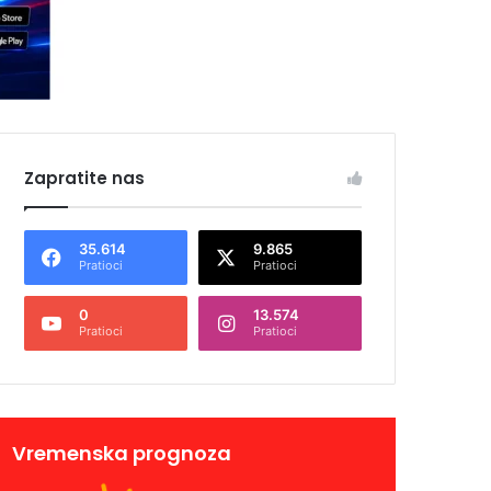
Zapratite nas
35.614
9.865
Pratioci
Pratioci
0
13.574
Pratioci
Pratioci
Vremenska prognoza