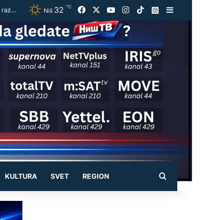
℃
32
Facebook
X
YouTube
Instagram
TikTok
Instagram
Sidebar
Vučić dočekao Zelenskog uz najviše državne počasti:Crveni tepih, Garda i himne, pa razgovor oči u oči u Palati Srbija
Niš
Pretraži
KULTURA
SVET
REGION