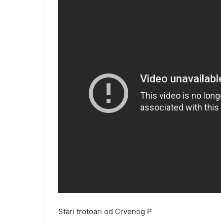
Stari trotoari od Crvenog P