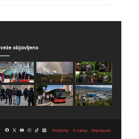
veže objavljeno
Facebook
X
YouTube
Instagram
TikTok
Instagram
Početna
O nama
Impresum