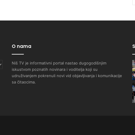
O nama
S
Niš TV je informativni portal nastao dugogodišnjim
iskustvom poznatih novinara i voditelja koji su
udruživanjem pokrenuli novi vid objavljivanja i komunikacije
sa čitaocima.