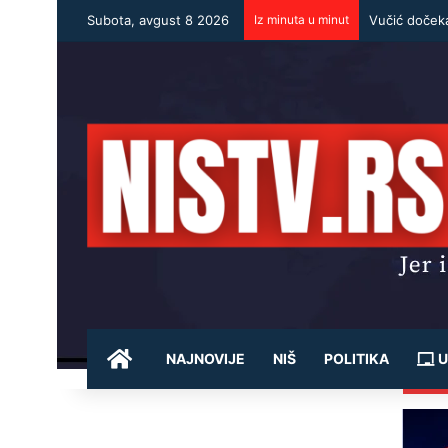
Subota, avgust 8 2026
Iz minuta u minut
POČETNA
NAJNOVIJE
NIŠ
POLITIKA
U