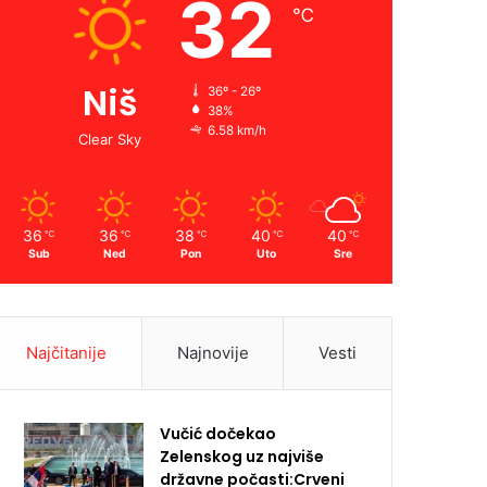
32
℃
Niš
36º - 26º
38%
6.58 km/h
Clear Sky
36
36
38
40
40
℃
℃
℃
℃
℃
Sub
Ned
Pon
Uto
Sre
Najčitanije
Najnovije
Vesti
Vučić dočekao
Zelenskog uz najviše
državne počasti:Crveni