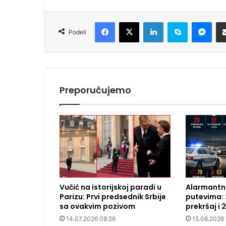
Facebook
X
LinkedIn
Skype
Messenger
Podeli
Preporučujemo
Vučić na istorijskoj paradi u
Alarmantna
Parizu: Prvi predsednik Srbije
putevima: 
sa ovakvim pozivom
prekršaj i 
14.07.2026 08:26
15.06.2026 