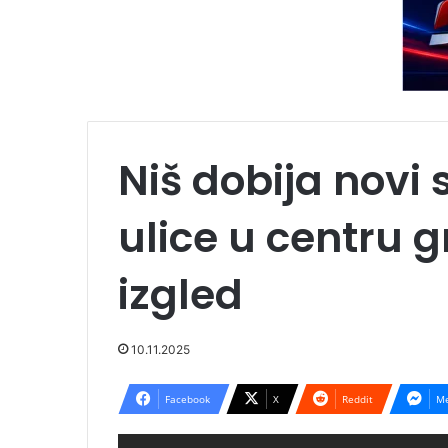
Niš dobija novi sj
ulice u centru 
izgled
10.11.2025
Facebook
X
Reddit
Me