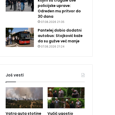
kojim su tragale dve
policijske uprave:
Određen mu pritvor do
30 dana
07.08.2026 21:35
Pantelej dobio dodatni
autobus: Stojković kaže
da su gužve već manje
07.08.2026 21:24
Još vesti
Vatra guta stotine
Vučić ugostio