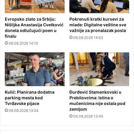
Evropsko zlato za Srbiju:
Pokrenuti kratki kursevi za
Nišlijka Anastasija Cvetković
mlade: Digitalne veštine sve
donela odlučujući poen u
važnije za pronalazak posla
finalu
06.08.2026 14:02
06.08.2026 14:10
Kulić: Planirana dodatna
Đurđević Stamenkovski u
parking mesta kod
Prebilovcima: Istina o
Tvrđavske pijace
mučenicima nije ostala pod
zemljom
06.08.2026 13:54
06.08.2026 13:45