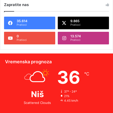
Zapratite nas
35.614
9.865
Pratioci
Pratioci
0
13.574
Pratioci
Pratioci
Vremenska prognoza
36
℃
Niš
37º - 24º
21%
4.45 km/h
Scattered Clouds