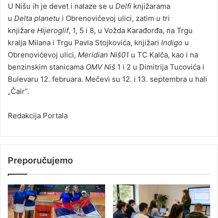
U Nišu ih je devet i nalaze se u
Delfi
knjižarama
u
Delta
planetu
i Obrenovićevoj ulici, zatim u tri
knjižare
Hijeroglif
, 1, 5 i 8, u Vožda Karađorđa, na Trgu
kralja Milana i Trgu Pavla Stojkovića, knjižari
Indigo
u
Obrenovićevoj ulici,
Meridian
Niš01
u TC Kalča, kao i na
benzinskim stanicama
OMV
Niš
1 i 2 u Dimitrija Tucovića i
Bulevaru 12. februara. Mečevi su 12. i 13. septembra u hali
„Čair“.
Redakcija Portala
Preporučujemo