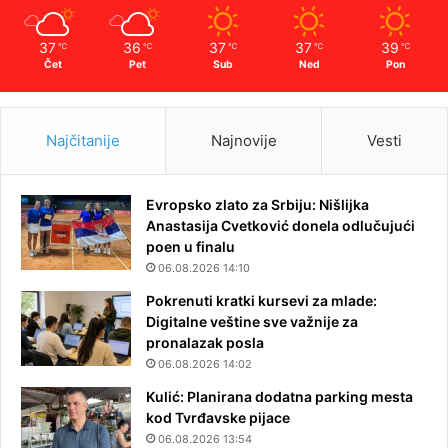
37
36
37
37
39
℃
℃
℃
℃
℃
Čet
Pet
Sub
Ned
Pon
Najčitanije
Najnovije
Vesti
Evropsko zlato za Srbiju: Nišlijka
Anastasija Cvetković donela odlučujući
poen u finalu
06.08.2026 14:10
Pokrenuti kratki kursevi za mlade:
Digitalne veštine sve važnije za
pronalazak posla
06.08.2026 14:02
Kulić: Planirana dodatna parking mesta
kod Tvrđavske pijace
06.08.2026 13:54