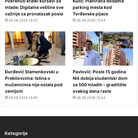
Pokrenuti kratki kursevi za
Kulić: Planirana dodatna
mlade: Digitalne veštine sve
parking mesta kod
važnije za pronalazak posla
Tvrđavske pijace
06.08.2026 14:02
06.08.2026 13:54
Đurđević Stamenkovski u
Pavlović: Posle 15 godina
Prebilovcima: Istina o
Niš dobija studentski dom
mučenicima nije ostala pod
za 500 mladih – gradilište
zemljom
svakog dana raste
06.08.2026 13:45
06.08.2026 13:43
Kategorije