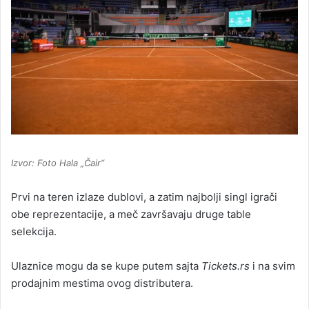
Izvor: Foto Hala „Čair“
Prvi na teren izlaze dublovi, a zatim najbolji singl igrači
obe reprezentacije, a meč završavaju druge table
selekcija.
Ulaznice mogu da se kupe putem sajta
Tickets.rs
i na svim
prodajnim mestima ovog distributera.