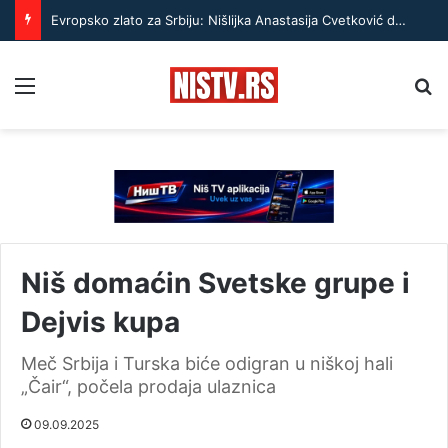
Evropsko zlato za Srbiju: Nišlijka Anastasija Cvetković donela odlučujući poen u finalu
Menu
Pr
Niš domaćin Svetske grupe i
Dejvis kupa
Meč Srbija i Turska biće odigran u niškoj hali
„Čair“, počela prodaja ulaznica
09.09.2025