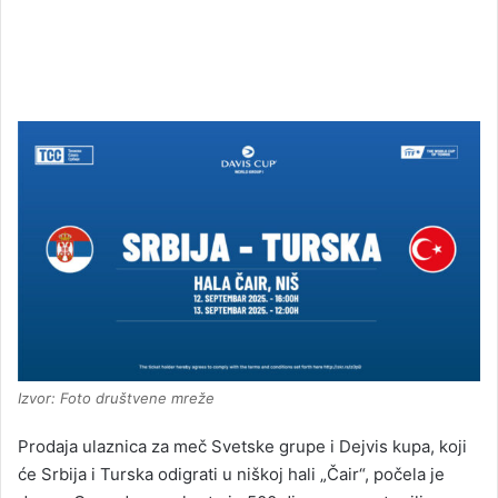
Izvor: Foto društvene mreže
Prodaja ulaznica za meč Svetske grupe i Dejvis kupa, koji
će Srbija i Turska odigrati u niškoj hali „Čair“, počela je