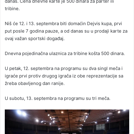
danas. Cena dnevne karte je 500 dinara za parter ili
tribine.
Niš će 12. i 13. septembra biti domaćin Dejvis kupa, prvi
put posle 7 godina pauze, a od danas su u prodaji karte za
ovaj važan sportski događaj.
Dnevna pojedinačna ulaznica za tribine košta 500 dinara.
U petak, 12. septembra na programu su dva singl meča i
igraće prvi protiv drugog igrača iz obe reprezentacije sa
žreba obavljenog dan ranije.
U subotu, 13. septembra na programu su tri meča.