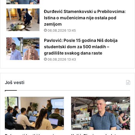
Đurđević Stamenkovski u Prebilovcima:
Istina o mučenicima nije ostala pod
zemljom
06.08.2026 13:45
Pavlović: Posle 15 godina Niš dobija
studentski dom za 500 mladih –
gradilište svakog dana raste
06.08.2026 13:43
Još vesti