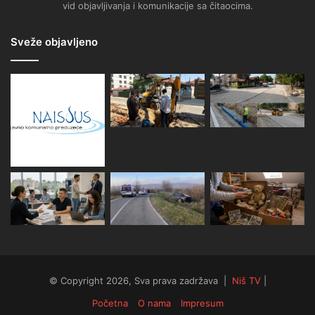
vid objavljivanja i komunikacije sa čitaocima.
Sveže objavljeno
© Copyright 2026, Sva prava zadržava |
Niš TV
|
Početna
O nama
Impresum