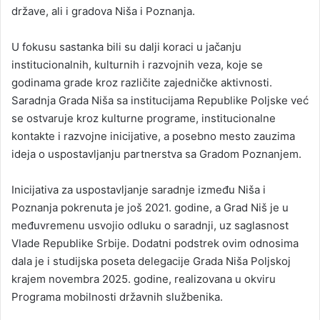
države, ali i gradova Niša i Poznanja.
U fokusu sastanka bili su dalji koraci u jačanju
institucionalnih, kulturnih i razvojnih veza, koje se
godinama grade kroz različite zajedničke aktivnosti.
Saradnja Grada Niša sa institucijama Republike Poljske već
se ostvaruje kroz kulturne programe, institucionalne
kontakte i razvojne inicijative, a posebno mesto zauzima
ideja o uspostavljanju partnerstva sa Gradom Poznanjem.
Inicijativa za uspostavljanje saradnje između Niša i
Poznanja pokrenuta je još 2021. godine, a Grad Niš je u
međuvremenu usvojio odluku o saradnji, uz saglasnost
Vlade Republike Srbije. Dodatni podstrek ovim odnosima
dala je i studijska poseta delegacije Grada Niša Poljskoj
krajem novembra 2025. godine, realizovana u okviru
Programa mobilnosti državnih službenika.