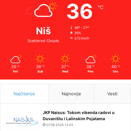
36
℃
Niš
36º - 27º
26%
3.13 km/h
Scattered Clouds
35
36
37
38
40
℃
℃
℃
℃
℃
Pet
Sub
Ned
Pon
Uto
Najčitanije
Najnovije
Vesti
JKP Naisus: Tokom vikenda radovi u
Duvaništu i Lalinskim Pojatama
07.08.2026 13:43