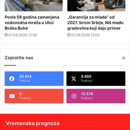
Posle 58 godina zamenjena
„Garancija za mlade“ od
vodovodna mreža u Ulici
2027. širom Srbije, Niš među
Boška Buhe
gradovima koji daju primer
07.08.2026 12:39
07.08.2026 12:05
Zapratite nas
35.614
9.865
Pratioci
Pratioci
0
13.574
Pratioci
Pratioci
Vremenska prognoza