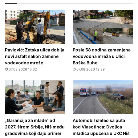
Pavlović: Zetska ulica dobija
Posle 58 godina zamenjena
novi asfalt nakon zamene
vodovodna mreža u Ulici
vodovodne mreže
Boška Buhe
07.08.2026 13:32
07.08.2026 12:39
„Garancija za mlade“ od
Automobil sleteo sa puta
2027. širom Srbije, Niš među
kod Vlasotinca: Dvojica
gradovima koji daju primer
mladića upućena u UKC Niš