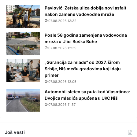
Pavlović: Zetska ulica dobija novi asfalt
nakon zamene vodovodne mreže
07.08.2026 13:32
Posle 58 godina zamenjena vodovodna
mreža u Ulici Boška Buhe
07.08.2026 12:39
„Garancija za mlade“ od 2027. širom
Srbije, Niš među gradovima koji daju
primer
07.08.2026 12:05
Automobil sleteo sa puta kod Vlasotinca:
Dvojica mladića upućena u UKC Niš
07.08.2026 11:57
Još vesti