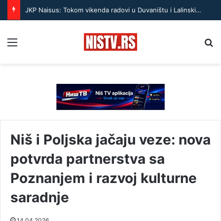
JKP Naisus: Tokom vikenda radovi u Duvaništu i Lalinskim Pojatama
Menu
Pr
Niš i Poljska jačaju veze: nova
potvrda partnerstva sa
Poznanjem i razvoj kulturne
saradnje
14.04.2026