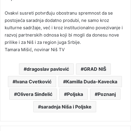
Ovakvi susreti potvrđuju obostranu spremnost da se
postojeća saradnja dodatno produbi, ne samo kroz
kulturne sadržaje, već i kroz institucionalno povezivanje i
razvoj partnerskih odnosa koji bi mogli da donesu nove
prilike i za Niš i za region juga Srbije.
Tamara Mišić, novinar Niš TV
dragoslav pavlović
GRAD NIŠ
Ivana Cvetković
Kamilla Duda-Kavecka
Olivera Sinđelić
Poljska
Poznanj
saradnja Niša i Poljske