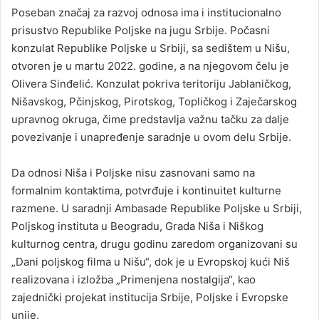
Poseban značaj za razvoj odnosa ima i institucionalno
prisustvo Republike Poljske na jugu Srbije. Počasni
konzulat Republike Poljske u Srbiji, sa sedištem u Nišu,
otvoren je u martu 2022. godine, a na njegovom čelu je
Olivera Sinđelić. Konzulat pokriva teritoriju Jablaničkog,
Nišavskog, Pčinjskog, Pirotskog, Topličkog i Zaječarskog
upravnog okruga, čime predstavlja važnu tačku za dalje
povezivanje i unapređenje saradnje u ovom delu Srbije.
Da odnosi Niša i Poljske nisu zasnovani samo na
formalnim kontaktima, potvrđuje i kontinuitet kulturne
razmene. U saradnji Ambasade Republike Poljske u Srbiji,
Poljskog instituta u Beogradu, Grada Niša i Niškog
kulturnog centra, drugu godinu zaredom organizovani su
„Dani poljskog filma u Nišu“, dok je u Evropskoj kući Niš
realizovana i izložba „Primenjena nostalgija“, kao
zajednički projekat institucija Srbije, Poljske i Evropske
unije.