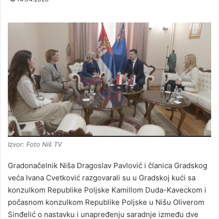
Izvor: Foto Niš TV
Gradonačelnik Niša Dragoslav Pavlović i članica Gradskog
veća Ivana Cvetković razgovarali su u Gradskoj kući sa
konzulkom Republike Poljske Kamillom Duda-Kaveckom i
počasnom konzulkom Republike Poljske u Nišu Oliverom
Sinđelić o nastavku i unapređenju saradnje između dve